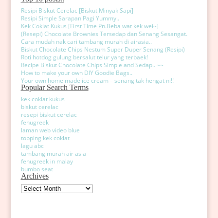
Resipi Biskut Cerelac [Biskut Minyak Sapi]
Resipi Simple Sarapan Pagi Yummy..
Kek Coklat Kukus [First Time Pn.Beba wat kek wei~]
(Resepi) Chocolate Brownies Tersedap dan Senang Sesangat.
Cara mudah nak cari tambang murah di airasia..
Biskut Chocolate Chips Nestum Super Duper Senang (Resipi)
Roti hotdog gulung bersalut telur yang terbaek!
Recipe Biskut Chocolate Chips Simple and Sedap.. ~~
How to make your own DIY Goodie Bags..
Your own home made ice cream – senang tak hengat ni!!
Popular Search Terms
kek coklat kukus
biskut cerelac
resepi biskut cerelac
fenugreek
laman web video blue
topping kek coklat
lagu abc
tambang murah air asia
fenugreek in malay
bumbo seat
Archives
Archives