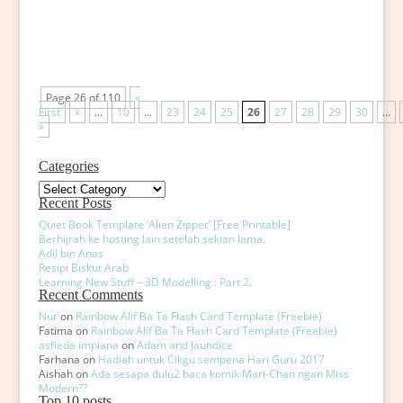
kat bawah ni ialah bahan-bahan yang perlu ada dan...
Page 26 of 110
«
First
«
...
10
...
23
24
25
26
27
28
29
30
...
»
Categories
Categories
Recent Posts
Quiet Book Template ‘Alien Zipper’ [Free Printable]
Berhijrah ke hosting lain setelah sekian lama.
Adil bin Anas
Resipi Biskut Arab
Learning New Stuff – 3D Modelling : Part 2.
Recent Comments
Nur
on
Rainbow Alif Ba Ta Flash Card Template (Freebie)
Fatima
on
Rainbow Alif Ba Ta Flash Card Template (Freebie)
asfieda impiana
on
Adam and Jaundice
Farhana
on
Hadiah untuk Cikgu sempena Hari Guru 2017
Aishah
on
Ada sesapa dulu2 baca komik Mari-Chan ngan Miss
Modern??
Top 10 posts..