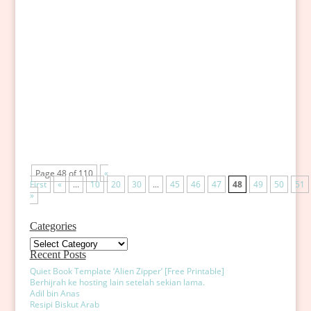
beba
Akhirnya dah abes tengok 16 episodes of 'My Lovely
Kim Sam-Soon'Citer ni dah lama dah..tapi biasa la
aku...mana ada betul2 up-to-date..hahaha..not bad la
cerita dier...banyak gak yang klaka...hahaha.. Kim Sam
Soon (Kim Sun Ah) is a baker who has a talent in
making...
Page 48 of 110
«
First
«
...
10
20
30
...
45
46
47
48
49
50
51
»
Categories
Categories
Recent Posts
Quiet Book Template ‘Alien Zipper’ [Free Printable]
Berhijrah ke hosting lain setelah sekian lama.
Adil bin Anas
Resipi Biskut Arab