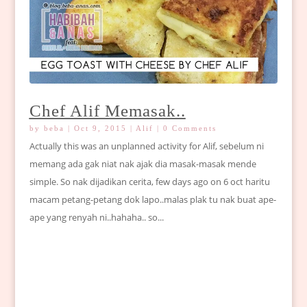
Chef Alif Memasak..
by
beba
|
Oct 9, 2015
|
Alif
| 0 Comments
Actually this was an unplanned activity for Alif, sebelum ni
memang ada gak niat nak ajak dia masak-masak mende
simple. So nak dijadikan cerita, few days ago on 6 oct haritu
macam petang-petang dok lapo..malas plak tu nak buat ape-
ape yang renyah ni..hahaha.. so...