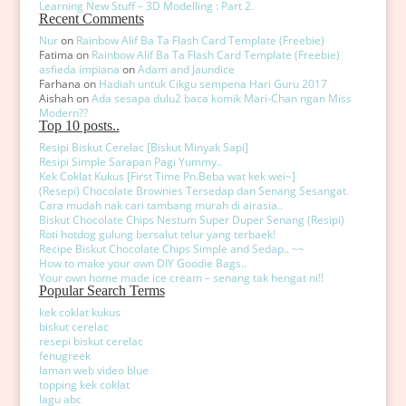
Learning New Stuff – 3D Modelling : Part 2.
Recent Comments
Nur
on
Rainbow Alif Ba Ta Flash Card Template (Freebie)
Fatima
on
Rainbow Alif Ba Ta Flash Card Template (Freebie)
asfieda impiana
on
Adam and Jaundice
Farhana
on
Hadiah untuk Cikgu sempena Hari Guru 2017
Aishah
on
Ada sesapa dulu2 baca komik Mari-Chan ngan Miss
Modern??
Top 10 posts..
Resipi Biskut Cerelac [Biskut Minyak Sapi]
Resipi Simple Sarapan Pagi Yummy..
Kek Coklat Kukus [First Time Pn.Beba wat kek wei~]
(Resepi) Chocolate Brownies Tersedap dan Senang Sesangat.
Cara mudah nak cari tambang murah di airasia..
Biskut Chocolate Chips Nestum Super Duper Senang (Resipi)
Roti hotdog gulung bersalut telur yang terbaek!
Recipe Biskut Chocolate Chips Simple and Sedap.. ~~
How to make your own DIY Goodie Bags..
Your own home made ice cream – senang tak hengat ni!!
Popular Search Terms
kek coklat kukus
biskut cerelac
resepi biskut cerelac
fenugreek
laman web video blue
topping kek coklat
lagu abc