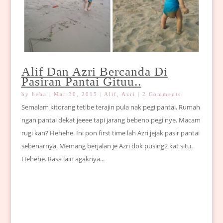
Alif Dan Azri Bercanda Di
Pasiran Pantai Gituu..
by
beba
|
Mar 30, 2015
|
Alif
,
Azri
| 2 Comments
Semalam kitorang tetibe terajin pula nak pegi pantai. Rumah
ngan pantai dekat jeeee tapi jarang bebeno pegi nye. Macam
rugi kan? Hehehe. Ini pon first time lah Azri jejak pasir pantai
sebenarnya. Memang berjalan je Azri dok pusing2 kat situ.
Hehehe. Rasa lain agaknya...
beba