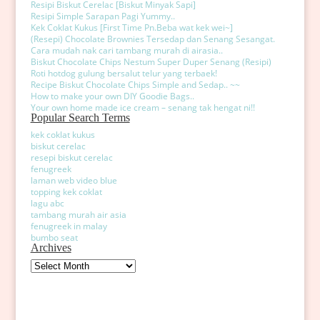
Resipi Biskut Cerelac [Biskut Minyak Sapi]
Resipi Simple Sarapan Pagi Yummy..
Kek Coklat Kukus [First Time Pn.Beba wat kek wei~]
(Resepi) Chocolate Brownies Tersedap dan Senang Sesangat.
Cara mudah nak cari tambang murah di airasia..
Biskut Chocolate Chips Nestum Super Duper Senang (Resipi)
Roti hotdog gulung bersalut telur yang terbaek!
Recipe Biskut Chocolate Chips Simple and Sedap.. ~~
How to make your own DIY Goodie Bags..
Your own home made ice cream – senang tak hengat ni!!
Popular Search Terms
kek coklat kukus
biskut cerelac
resepi biskut cerelac
fenugreek
laman web video blue
topping kek coklat
lagu abc
tambang murah air asia
fenugreek in malay
bumbo seat
Archives
Archives