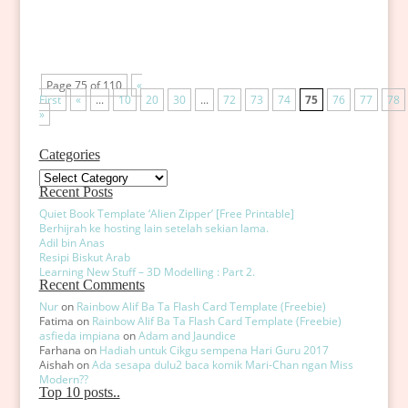
sebab...
Page 75 of 110
«
First
«
...
10
20
30
...
72
73
74
75
76
77
78
»
Categories
Categories
Recent Posts
Quiet Book Template ‘Alien Zipper’ [Free Printable]
Berhijrah ke hosting lain setelah sekian lama.
Adil bin Anas
Resipi Biskut Arab
Learning New Stuff – 3D Modelling : Part 2.
Recent Comments
Nur
on
Rainbow Alif Ba Ta Flash Card Template (Freebie)
Fatima
on
Rainbow Alif Ba Ta Flash Card Template (Freebie)
asfieda impiana
on
Adam and Jaundice
Farhana
on
Hadiah untuk Cikgu sempena Hari Guru 2017
Aishah
on
Ada sesapa dulu2 baca komik Mari-Chan ngan Miss
Modern??
Top 10 posts..