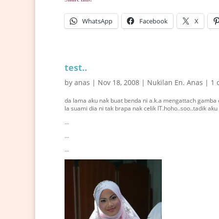
WhatsApp
Facebook
X
test..
by
anas
|
Nov 18, 2008
|
Nukilan En. Anas
|
1 
da lama aku nak buat benda ni a.k.a mengattach gamba d
la suami dia ni tak brapa nak celik IT.hoho..soo..tadik aku
…
…
…