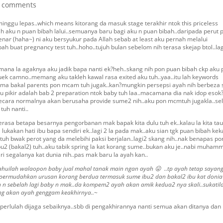
 comments
minggu lepas..which means kitorang da masuk stage terakhir ntok this priceless
lah aku n puan bibah lalui..semuanya baru bagi aku n puan bibah..daripada perut 
benar (haha~) ni aku bersyukur pada Allah sebab at least aku pernah melalui
buat pregnancy test tuh..hoho..tujuh bulan sebelom nih terasa skejap btol..lag
..mcmana la agaknya aku jadik bapa nanti ek?heh..skang nih pon puan bibah ckp aku
uek camno..memang aku takleh kawal rasa exited aku tuh..yaa..itu lah keywords
suma bakal parents pon mcam tuh jugak..kan?mungkin persepsi ayah nih berbeza 
ku pikir adalah bab 2 preparation ntok baby tuh laa..macamana dia nak idop esok
ecara normalnya akan berusaha provide sume2 nih..aku pon mcmtuh jugakla..sel
uh nanti..
h terasa betapa besarnya pengorbanan mak bapak kita dulu tuh ek..kalau la kita tau
kakan hati ibu bapa sendiri ek..lagi 2 la pada mak..aku sian tgk puan bibah ke
t tuh bwak perot yang da melebihi paksi berjalan..lagi2 skang nih..nak benapas po
2 (bakal2) tuh..aku tabik spring la kat korang sume..bukan aku je..nabi muham
ari segalanya kat dunia nih..pas mak baru la ayah kan..
ahuilah walaopon baby jual mahal tanak main ngan ayah 😛 ..tp ayah tetap sayan
 permudahkan urusan korang berdua termasuk sume ibu2 dan bakal2 ibu kat donia
ah n sebelah lagi baby n mak..da kompem2 ayah akan amik kedua2 nya skali..sukatil
ang akan ayah genggam keakhirnya..~
u perlulah dijaga sebaiknya..sbb di pengakhirannya nanti semua akan ditanya dan