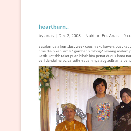
heartburn..
by
anas
|
Dec 2, 2008
|
Nukilan En. Anas
|
9 c
assalamualaikum..last week cousin aku kawen..buat kat um
time dia nikah..amik2 gambar n tolong2 rewang malam p
kasik ikot sbb takot puan bibah kita penat duduk lama na
seri dandalina bt. sarudin n suaminya abg zul(nama pen