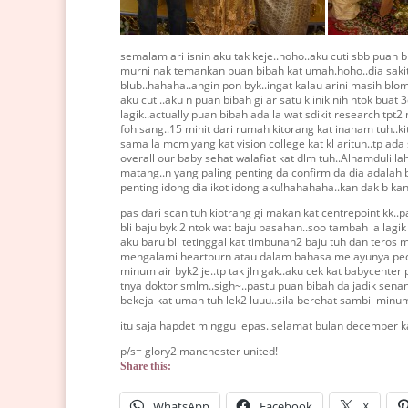
semalam ari isnin aku tak keje..hoho..aku cuti sbb puan 
murni nak temankan puan bibah kat umah.hoho..dia sakit 
blub..hahaha..angin pon byk..ingat kalau arini masih blom b
aku cuti..aku n puan bibah gi ar satu klinik nih ntok buat 
lagik..actually puan bibah ada la wat sdikit research tpt2 n
foh sang..15 minit dari rumah kitorang kat inanam tuh..ki
sama la mcm yang kat vision college kat kl arituh..tp ada 
overall our baby sehat walafiat kat dlm tuh..Alhamdulill
matang..n yang paling penting da confirm da dia adalah
penting idong dia ikot idong aku!hahahaha..kan dak b kan
pas dari scan tuh kiotrang gi makan kat centrepoint kk
bli baju byk 2 ntok wat baju basahan..soo tambah la lagik b
aku baru bli tetinggal kat timbunan2 baju tuh dan teros m
mengalami heartburn atau dalam bahasa melayunya pedih u
minum air byk2 je..tp tak jln gak..aku cek kat babycente
tnya doktor smlm..sigh~..pastu puan bibah da jadik senan
bekeja kat umah tuh lek2 luuu..sila berehat sambil minum
itu saja hapdet minggu lepas..selamat bulan december k
p/s= glory2 manchester united!
Share this:
WhatsApp
Facebook
X