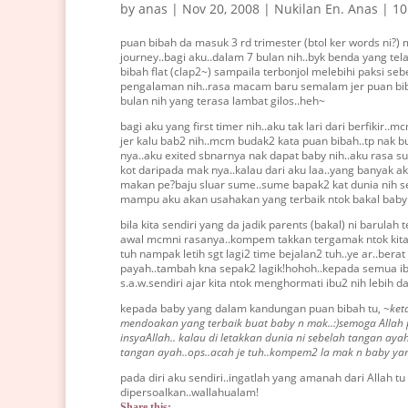
by
anas
|
Nov 20, 2008
|
Nukilan En. Anas
|
10
puan bibah da masuk 3 rd trimester (btol ker words ni?) 
journey..bagi aku..dalam 7 bulan nih..byk benda yang te
bibah flat (clap2~) sampaila terbonjol melebihi paksi se
pengalaman nih..rasa macam baru semalam jer puan bibah 
bulan nih yang terasa lambat gilos..heh~
bagi aku yang first timer nih..aku tak lari dari berfikir
jer kalu bab2 nih..mcm budak2 kata puan bibah..tp nak b
nya..aku exited sbnarnya nak dapat baby nih..aku rasa 
kot daripada mak nya..kalau dari aku laa..yang banyak a
makan pe?baju sluar sume..sume bapak2 kat dunia nih s
mampu aku akan usahakan yang terbaik ntok bakal baby t
bila kita sendiri yang da jadik parents (bakal) ni barula
awal mcmni rasanya..kompem takkan tergamak ntok kita lu
tuh nampak letih sgt lagi2 time bejalan2 tuh..ye ar..bera
payah..tambah kna sepak2 lagik!hohoh..kepada semua ibu
s.a.w.sendiri ajar kita ntok menghormati ibu2 nih lebih d
kepada baby yang dalam kandungan puan bibah tu,
~ket
mendoakan yang terbaik buat baby n mak..:)semoga Allah
insyaAllah.. kalau di letakkan dunia ni sebelah tangan ay
tangan ayah..ops..acah je tuh..kompem2 la mak n baby y
pada diri aku sendiri..ingatlah yang amanah dari Allah t
dipersoalkan..wallahualam!
Share this: