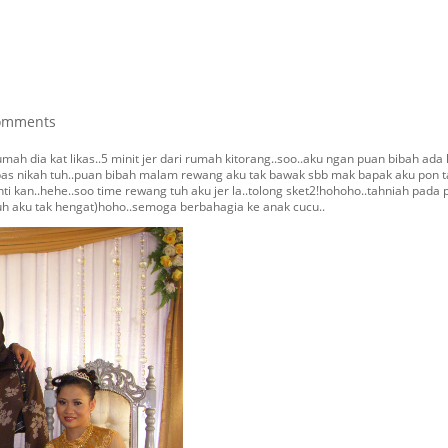
omments
ah dia kat likas..5 minit jer dari rumah kitorang..soo..aku ngan puan bibah ada 
as nikah tuh..puan bibah malam rewang aku tak bawak sbb mak bapak aku pon t
nti kan..hehe..soo time rewang tuh aku jer la..tolong sket2!hohoho..tahniah pada
uh aku tak hengat)hoho..semoga berbahagia ke anak cucu..