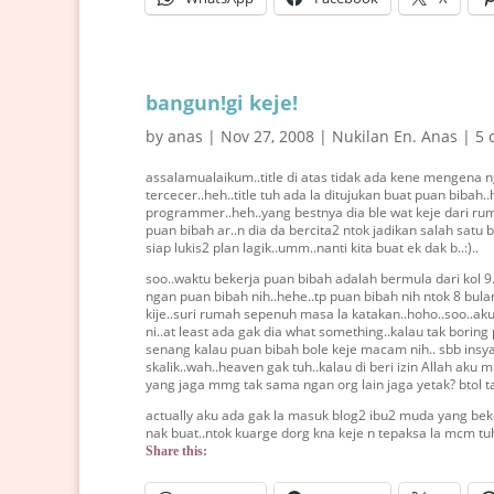
bangun!gi keje!
by
anas
|
Nov 27, 2008
|
Nukilan En. Anas
|
5 
assalamualaikum..title di atas tidak ada kene mengena 
tercecer..heh..title tuh ada la ditujukan buat puan bibah
programmer..heh..yang bestnya dia ble wat keje dari ruma
puan bibah ar..n dia da bercita2 ntok jadikan salah satu bi
siap lukis2 plan lagik..umm..nanti kita buat ek dak b..:)..
soo..waktu bekerja puan bibah adalah bermula dari kol 9
ngan puan bibah nih..hehe..tp puan bibah nih ntok 8 bula
kije..suri rumah sepenuh masa la katakan..hoho..soo..aku
ni..at least ada gak dia what something..kalau tak boring
senang kalau puan bibah bole keje macam nih.. sbb insyaA
skalik..wah..heaven gak tuh..kalau di beri izin Allah aku
yang jaga mmg tak sama ngan org lain jaga yetak? btol t
actually aku ada gak la masuk blog2 ibu2 muda yang be
nak buat..ntok kuarge dorg kna keje n tepaksa la mcm tu
Share this: