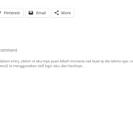
Pinterest
Email
More
comment
alam entry..sblom ni aku tnya puan bibah mcmana nak buat tp dia takmo ajar..ce
 test2 la menggunakan skill logic aku..dan hasilnye..