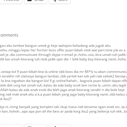
comments
ngan aku lambat bangun untok gi keje walopon kekadang ada jugak aku
..hoho..minggu lepas her former boss offer puan bibah ntok wat part time job as a
h je..dia communicate through skype n email je..hoho..soo..kira umah tuh jadik 
lik kat umah kitorang tuh ntok jadik opis die + bilik baby boy kitorang nanti..hoho.
..setiap kol 9 puan bibah kna la online sbb boss dia mr Mi*ls tu akan commmunic
n terakhir nih slalunya bangun lambat..sbb yerlah kan tak yah nak sebok2 besiap 
 la kna ingatkan dia bangon kol 9 gi online!hahah… bagosla puan bibah dapat off
 plak dok sorg kat umah tuh..kalau da ada baby esok lain cerita la..umm..aku lagik
llah kalau da ada anak esok dia bleh jaga anak kitorang sendiri n dia bole keje
 mmg nak mak anak aku a.k.a puan bibah yang jaga baby kitorang nanti..sbb kalau o
ak ibu2?
keja ni..mmg banyak yang komplen tak ckup masa nak besama ngan anak etc..tp 
h kan..hohoh…apa apa pon all the best ar pada korg ibu2 yang bekerja tuh ekk…b