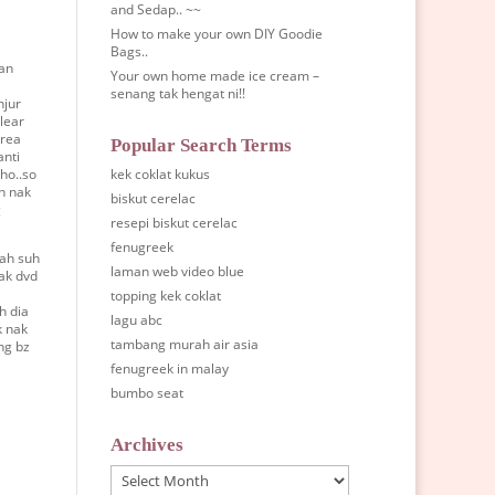
and Sedap.. ~~
How to make your own DIY Goodie
Bags..
uan
Your own home made ice cream –
senang tak hengat ni!!
njur
clear
area
Popular Search Terms
anti
kek coklat kukus
oho..so
h nak
biskut cerelac
g
resepi biskut cerelac
fenugreek
bah suh
laman web video blue
lak dvd
topping kek coklat
h dia
lagu abc
k nak
tambang murah air asia
ng bz
fenugreek in malay
bumbo seat
Archives
Archives