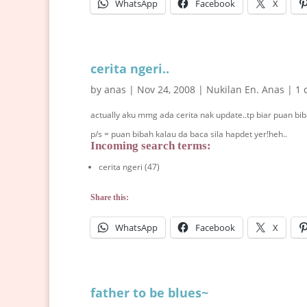
WhatsApp
Facebook
X
cerita ngeri..
by
anas
|
Nov 24, 2008
|
Nukilan En. Anas
|
1 
actually aku mmg ada cerita nak update..tp biar puan biba
p/s = puan bibah kalau da baca sila hapdet yer!heh..
Incoming search terms:
cerita ngeri (47)
Share this:
WhatsApp
Facebook
X
father to be blues~