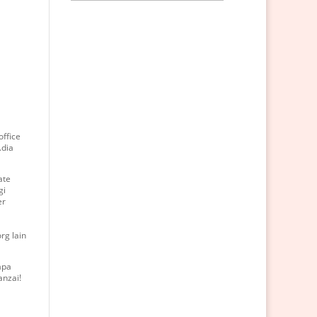
office
.dia
ate
gi
er
rg lain
apa
anzai!