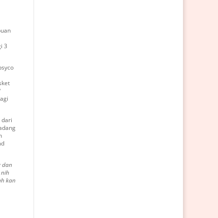
puan
i 3
 psyco
sket
?
agi
 dari
kadang
n
md
g dan
 nih
ah kan