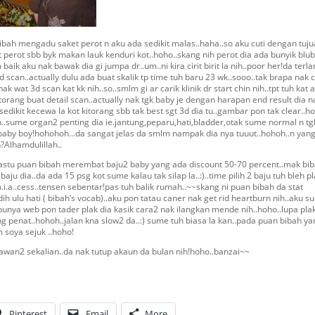
bibah mengadu saket perot n aku ada sedikit malas..haha..so aku cuti dengan tuj
perot sbb byk makan lauk kenduri kot..hoho..skang nih perot dia ada bunyik blub
aik aku nak bawak dia gi jumpa dr..um..ni kira cirit birit la nih..poor her!da terla
3d scan..actually dulu ada buat skalik tp time tuh baru 23 wk..sooo..tak brapa nak 
ak wat 3d scan kat kk nih..so..smlm gi ar carik klinik dr start chin nih..tpt tuh kat 
torang buat detail scan..actually nak tgk baby je dengan harapan end result dia n
sedikit kecewa la kot kitorang sbb tak best sgt 3d dia tu..gambar pon tak clear..h
ah..sume organ2 penting dia ie.jantung,peparu,hati,bladder,otak sume normal n tg
 baby boy!hohohoh…da sangat jelas da smlm nampak dia nya tuuut..hohoh..n yan
?Alhamdulillah..
..pastu puan bibah merembat baju2 baby yang ada discount 50-70 percent..mak bi
aju dia..da ada 15 psg kot sume kalau tak silap la..:)..time pilih 2 baju tuh bleh p
.i.a..cess..tensen sebentar!pas tuh balik rumah..~~skang ni puan bibah da stat
lu hati ( bibah’s vocab)..aku pon tatau caner nak get rid heartburn nih..aku su
r punya web pon tader plak dia kasik cara2 nak ilangkan mende nih..hoho..lupa pla
g penat..hohoh..jalan kna slow2 da..:) sume tuh biasa la kan..pada puan bibah ya
 soya sejuk ..hoho!
awan2 sekalian..da nak tutup akaun da bulan nih!hoho..banzai~~
Pinterest
Email
More