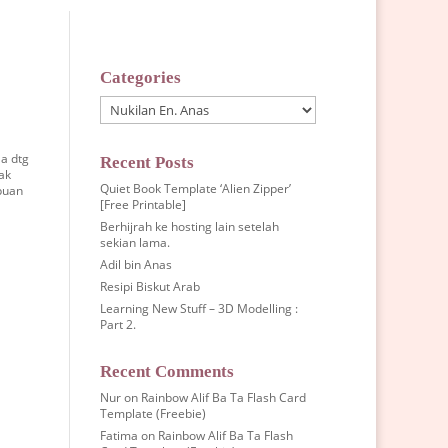
Categories
Categories
la dtg
Recent Posts
ak
Quiet Book Template ‘Alien Zipper’
 puan
[Free Printable]
Berhijrah ke hosting lain setelah
sekian lama.
Adil bin Anas
Resipi Biskut Arab
Learning New Stuff – 3D Modelling :
Part 2.
Recent Comments
Nur
on
Rainbow Alif Ba Ta Flash Card
Template (Freebie)
Fatima
on
Rainbow Alif Ba Ta Flash