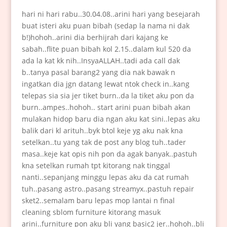
hari ni hari rabu..30.04.08..arini hari yang besejarah
buat isteri aku puan bibah (sedap la nama ni dak
b!)hohoh..arini dia berhijrah dari kajang ke
sabah..flite puan bibah kol 2.15..dalam kul 520 da
ada la kat kk nih..InsyaALLAH..tadi ada call dak
b..tanya pasal barang2 yang dia nak bawak n
ingatkan dia jgn datang lewat ntok check in..kang
telepas sia sia jer tiket burn..da la tiket aku pon da
burn..ampes..hohoh.. start arini puan bibah akan
mulakan hidop baru dia ngan aku kat sini..lepas aku
balik dari kl arituh..byk btol keje yg aku nak kna
setelkan..tu yang tak de post any blog tuh..tader
masa..keje kat opis nih pon da agak banyak..pastuh
kna setelkan rumah tpt kitorang nak tinggal
nanti..sepanjang minggu lepas aku da cat rumah
tuh..pasang astro..pasang streamyx..pastuh repair
sket2..semalam baru lepas mop lantai n final
cleaning sblom furniture kitorang masuk
arini..furniture pon aku bli yang basic2 jer..hohoh..bli