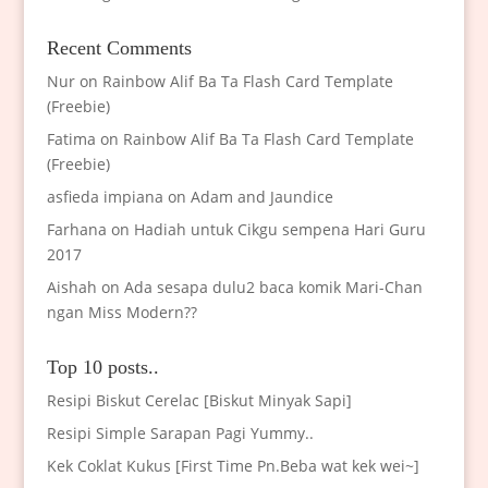
Recent Comments
Nur
on
Rainbow Alif Ba Ta Flash Card Template
(Freebie)
Fatima
on
Rainbow Alif Ba Ta Flash Card Template
(Freebie)
asfieda impiana
on
Adam and Jaundice
Farhana
on
Hadiah untuk Cikgu sempena Hari Guru
2017
Aishah
on
Ada sesapa dulu2 baca komik Mari-Chan
ngan Miss Modern??
Top 10 posts..
Resipi Biskut Cerelac [Biskut Minyak Sapi]
Resipi Simple Sarapan Pagi Yummy..
Kek Coklat Kukus [First Time Pn.Beba wat kek wei~]