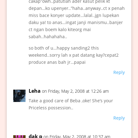
cakap”owh..patutlah ader kasut pelik kt
depan…ko upenyer..”haha..anyway..ct x penah
miss bace konyer update…lalal..jgn lupekan
daku ya! to anas…ingat janji manismu..banjer
ct ngan boem kalo kiteorg mai
sabah..hahahaha..
so both of u…happy sanding2 this
weekend..sorry lah x pat datang kay?cepat2
produce anas bah jr…papai
Reply
Leha
on Friday, May 2, 2008 at 12:26 am
Take a good care of Beba ,oke! She’s your
Priceless possession..
Reply
dak p
on Friday, May 2, 2008 at 10:37 am