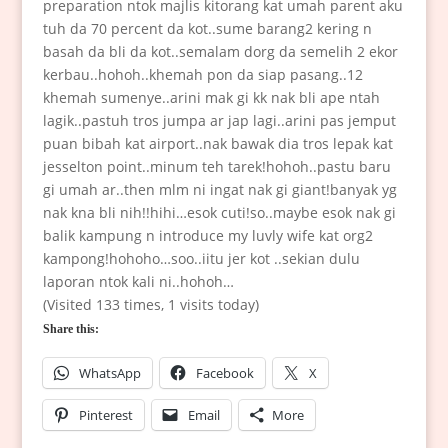
preparation ntok majlis kitorang kat umah parent aku
tuh da 70 percent da kot..sume barang2 kering n
basah da bli da kot..semalam dorg da semelih 2 ekor
kerbau..hohoh..khemah pon da siap pasang..12
khemah sumenye..arini mak gi kk nak bli ape ntah
lagik..pastuh tros jumpa ar jap lagi..arini pas jemput
puan bibah kat airport..nak bawak dia tros lepak kat
jesselton point..minum teh tarek!hohoh..pastu baru
gi umah ar..then mlm ni ingat nak gi giant!banyak yg
nak kna bli nih!!hihi…esok cuti!so..maybe esok nak gi
balik kampung n introduce my luvly wife kat org2
kampong!hohoho…soo..iitu jer kot ..sekian dulu
laporan ntok kali ni..hohoh…
(Visited 133 times, 1 visits today)
Share this:
WhatsApp
Facebook
X
Pinterest
Email
More