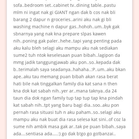
sofa..bedroom set..cabinet tv..dining table..pastu
mlm ni ingat nak gi GIANT ngan dak b cos nak bli
barang 2 dapur n groceries..arini aku nak gi bli
washing machine n dapur gas..hohoh..um..byk gak
sbnarnya yang nak kna prepare slpas kawen
nih..poning gak paler..hehe..tapi yang penting pada
aku kalu bleh selagi aku mampu aku nak sediakan
sume2 tuh ntok keselesaan puan bibah..lagipon da
mmg jadik tanggungjawab aku pon..so..kepada dak
b..terimalah saya seadanya..hahaha..:P..um..aku bkan
ape..aku tau memang puan bibah akan rasa berat
hati bile nak tinggalkan family dia kat sana n then
kna dok kat sabah nih..yer ar..mana taknya..da 24
taun dia dok ngan family tup tap tup tap kna pindah
kat sabah nih..tpt yang baru bagi dia..soo..aku pon
pernah rasa situasi tuh n aku paham..so..selagi aku
mampu aku nak buat dia rasa selesa kat sini..of coz la
sume nih ambik masa gak ar..tak pe puan bibah..saya
ada….sentiasa ada…..:) go dak b!go go go!banzai..