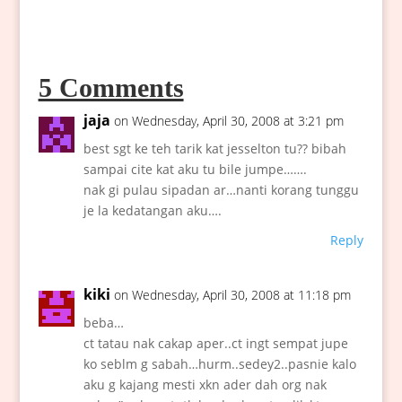
5 Comments
jaja
on Wednesday, April 30, 2008 at 3:21 pm
best sgt ke teh tarik kat jesselton tu?? bibah
sampai cite kat aku tu bile jumpe…….
nak gi pulau sipadan ar…nanti korang tunggu
je la kedatangan aku….
Reply
kiki
on Wednesday, April 30, 2008 at 11:18 pm
beba…
ct tatau nak cakap aper..ct ingt sempat jupe
ko seblm g sabah…hurm..sedey2..pasnie kalo
aku g kajang mesti xkn ader dah org nak