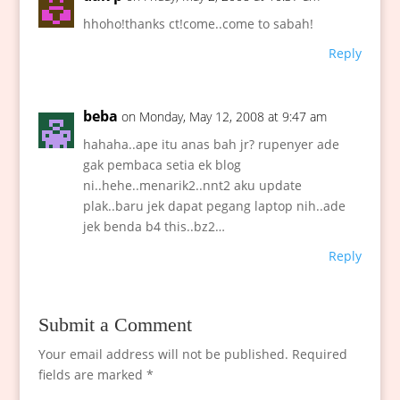
hhoho!thanks ct!come..come to sabah!
Reply
beba
on Monday, May 12, 2008 at 9:47 am
hahaha..ape itu anas bah jr? rupenyer ade
gak pembaca setia ek blog
ni..hehe..menarik2..nnt2 aku update
plak..baru jek dapat pegang laptop nih..ade
jek benda b4 this..bz2…
Reply
Submit a Comment
Your email address will not be published.
Required
fields are marked
*