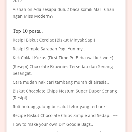
2017
Aishah
on
Ada sesapa dulu2 baca komik Mari-Chan
ngan Miss Modern??
Top 10 posts..
Resipi Biskut Cerelac [Biskut Minyak Sapi]
Resipi Simple Sarapan Pagi Yummy..
Kek Coklat Kukus [First Time Pn.Beba wat kek wei~]
(Resepi) Chocolate Brownies Tersedap dan Senang
Sesangat.
Cara mudah nak cari tambang murah di airasia..
Biskut Chocolate Chips Nestum Super Duper Senang
(Resipi)
Roti hotdog gulung bersalut telur yang terbaek!
Recipe Biskut Chocolate Chips Simple and Sedap.. ~~
How to make your own DIY Goodie Bags..