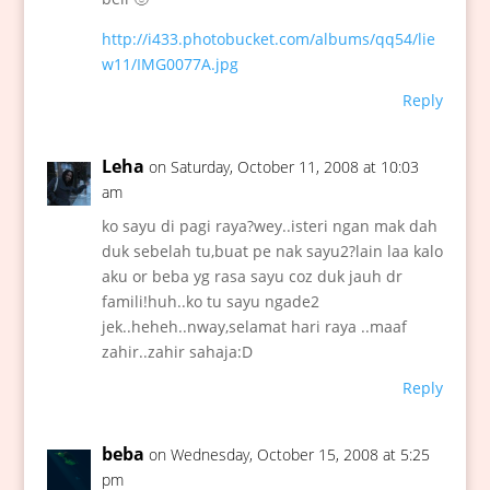
http://i433.photobucket.com/albums/qq54/lie
w11/IMG0077A.jpg
Reply
Leha
on Saturday, October 11, 2008 at 10:03
am
ko sayu di pagi raya?wey..isteri ngan mak dah
duk sebelah tu,buat pe nak sayu2?lain laa kalo
aku or beba yg rasa sayu coz duk jauh dr
famili!huh..ko tu sayu ngade2
jek..heheh..nway,selamat hari raya ..maaf
zahir..zahir sahaja:D
Reply
beba
on Wednesday, October 15, 2008 at 5:25
pm