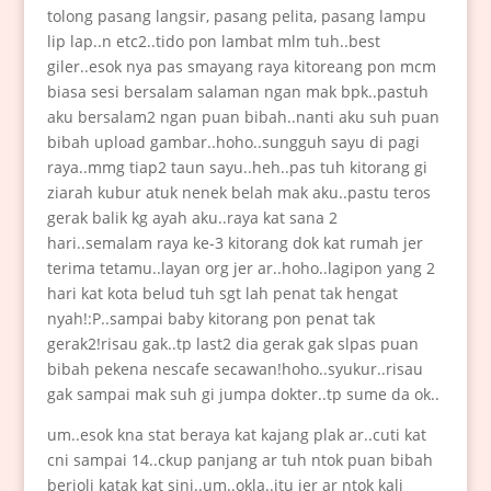
tolong pasang langsir, pasang pelita, pasang lampu
lip lap..n etc2..tido pon lambat mlm tuh..best
giler..esok nya pas smayang raya kitoreang pon mcm
biasa sesi bersalam salaman ngan mak bpk..pastuh
aku bersalam2 ngan puan bibah..nanti aku suh puan
bibah upload gambar..hoho..sungguh sayu di pagi
raya..mmg tiap2 taun sayu..heh..pas tuh kitorang gi
ziarah kubur atuk nenek belah mak aku..pastu teros
gerak balik kg ayah aku..raya kat sana 2
hari..semalam raya ke-3 kitorang dok kat rumah jer
terima tetamu..layan org jer ar..hoho..lagipon yang 2
hari kat kota belud tuh sgt lah penat tak hengat
nyah!:P..sampai baby kitorang pon penat tak
gerak2!risau gak..tp last2 dia gerak gak slpas puan
bibah pekena nescafe secawan!hoho..syukur..risau
gak sampai mak suh gi jumpa dokter..tp sume da ok..
um..esok kna stat beraya kat kajang plak ar..cuti kat
cni sampai 14..ckup panjang ar tuh ntok puan bibah
berjoli katak kat sini..um..okla..itu jer ar ntok kali