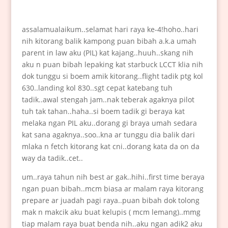
assalamualaikum..selamat hari raya ke-4!hoho..hari
nih kitorang balik kampong puan bibah a.k.a umah
parent in law aku (PIL) kat kajang..huuh..skang nih
aku n puan bibah lepaking kat starbuck LCCT klia nih
dok tunggu si boem amik kitorang..flight tadik ptg kol
630..landing kol 830..sgt cepat katebang tuh
tadik..awal stengah jam..nak teberak agaknya pilot
tuh tak tahan..haha..si boem tadik gi beraya kat
melaka ngan PIL aku..dorang gi braya umah sedara
kat sana agaknya..soo..kna ar tunggu dia balik dari
mlaka n fetch kitorang kat cni..dorang kata da on da
way da tadik..cet..
um..raya tahun nih best ar gak..hihi..first time beraya
ngan puan bibah..mcm biasa ar malam raya kitorang
prepare ar juadah pagi raya..puan bibah dok tolong
mak n makcik aku buat kelupis ( mcm lemang)..mmg
tiap malam raya buat benda nih..aku ngan adik2 aku