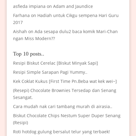
asfieda impiana
on
Adam and Jaundice
Farhana
on
Hadiah untuk Cikgu sempena Hari Guru
2017
Aishah
on
Ada sesapa dulu2 baca komik Mari-Chan
ngan Miss Modern??
Top 10 posts..
Resipi Biskut Cerelac [Biskut Minyak Sapi]
Resipi Simple Sarapan Pagi Yummy..
Kek Coklat Kukus [First Time Pn.Beba wat kek wei~]
(Resepi) Chocolate Brownies Tersedap dan Senang
Sesangat.
Cara mudah nak cari tambang murah di airasia..
Biskut Chocolate Chips Nestum Super Duper Senang
(Resipi)
Roti hotdog gulung bersalut telur yang terbaek!