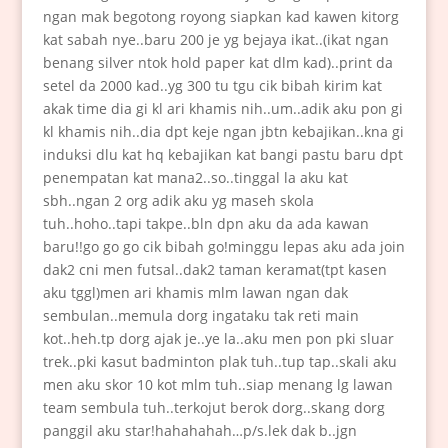
ngan mak begotong royong siapkan kad kawen kitorg
kat sabah nye..baru 200 je yg bejaya ikat..(ikat ngan
benang silver ntok hold paper kat dlm kad)..print da
setel da 2000 kad..yg 300 tu tgu cik bibah kirim kat
akak time dia gi kl ari khamis nih..um..adik aku pon gi
kl khamis nih..dia dpt keje ngan jbtn kebajikan..kna gi
induksi dlu kat hq kebajikan kat bangi pastu baru dpt
penempatan kat mana2..so..tinggal la aku kat
sbh..ngan 2 org adik aku yg maseh skola
tuh..hoho..tapi takpe..bln dpn aku da ada kawan
baru!!go go go cik bibah go!minggu lepas aku ada join
dak2 cni men futsal..dak2 taman keramat(tpt kasen
aku tggl)men ari khamis mlm lawan ngan dak
sembulan..memula dorg ingataku tak reti main
kot..heh.tp dorg ajak je..ye la..aku men pon pki sluar
trek..pki kasut badminton plak tuh..tup tap..skali aku
men aku skor 10 kot mlm tuh..siap menang lg lawan
team sembula tuh..terkojut berok dorg..skang dorg
panggil aku star!hahahahah…p/s.lek dak b..jgn