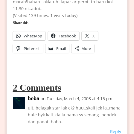
marah!hahah…oklatuh..lapar ar perot..tp baru kol
11.30 ni..adui..
(Visited 139 times, 1 visits today)
Share this:
WhatsApp
Facebook
X
Pinterest
Email
More
2 Comments
beba
on Tuesday, March 4, 2008 at 4:16 pm
uit..belagak star lak ek? huu..skali jek la..mana
bule byk kali..da la nama sy senang..pendek
dan padat..haha..
Reply