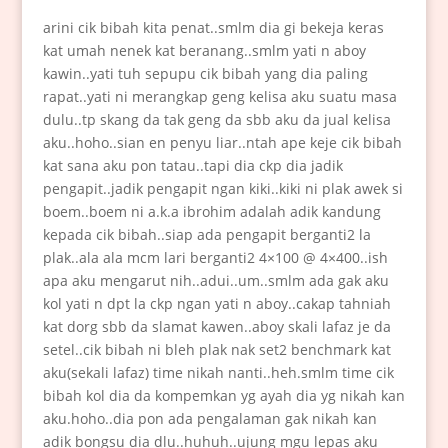
arini cik bibah kita penat..smlm dia gi bekeja keras
kat umah nenek kat beranang..smlm yati n aboy
kawin..yati tuh sepupu cik bibah yang dia paling
rapat..yati ni merangkap geng kelisa aku suatu masa
dulu..tp skang da tak geng da sbb aku da jual kelisa
aku..hoho..sian en penyu liar..ntah ape keje cik bibah
kat sana aku pon tatau..tapi dia ckp dia jadik
pengapit..jadik pengapit ngan kiki..kiki ni plak awek si
boem..boem ni a.k.a ibrohim adalah adik kandung
kepada cik bibah..siap ada pengapit berganti2 la
plak..ala ala mcm lari berganti2 4×100 @ 4×400..ish
apa aku mengarut nih..adui..um..smlm ada gak aku
kol yati n dpt la ckp ngan yati n aboy..cakap tahniah
kat dorg sbb da slamat kawen..aboy skali lafaz je da
setel..cik bibah ni bleh plak nak set2 benchmark kat
aku(sekali lafaz) time nikah nanti..heh.smlm time cik
bibah kol dia da kompemkan yg ayah dia yg nikah kan
aku.hoho..dia pon ada pengalaman gak nikah kan
adik bongsu dia dlu..huhuh..ujung mgu lepas aku