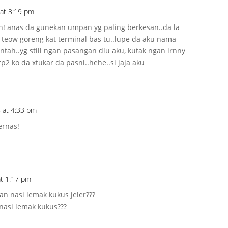
 at 3:19 pm
 anas da gunekan umpan yg paling berkesan..da la
teow goreng kat terminal bas tu..lupe da aku nama
 ntah..yg still ngan pasangan dlu aku, kutak ngan irnny
rp2 ko da xtukar da pasni..hehe..si jaja aku
8 at 4:33 pm
ernas!
at 1:17 pm
an nasi lemak kukus jeler???
nasi lemak kukus???