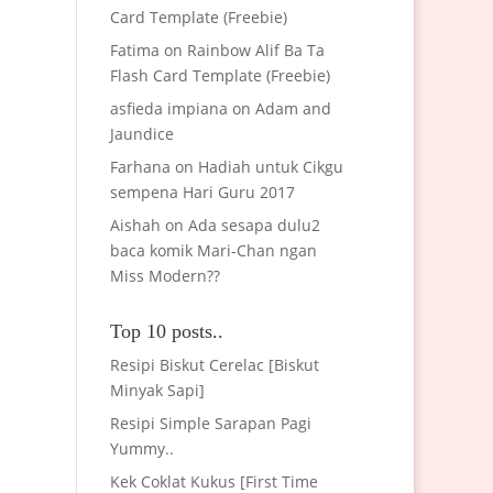
Card Template (Freebie)
Fatima
on
Rainbow Alif Ba Ta
Flash Card Template (Freebie)
asfieda impiana
on
Adam and
Jaundice
Farhana
on
Hadiah untuk Cikgu
sempena Hari Guru 2017
Aishah
on
Ada sesapa dulu2
baca komik Mari-Chan ngan
Miss Modern??
Top 10 posts..
Resipi Biskut Cerelac [Biskut
Minyak Sapi]
Resipi Simple Sarapan Pagi
Yummy..
Kek Coklat Kukus [First Time