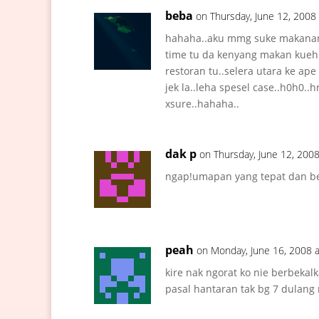
beba
on Thursday, June 12, 2008
hahaha..aku mmg suke makanan!
time tu da kenyang makan kueh 
restoran tu..selera utara ke ape
jek la..leha spesel case..h0h0..h
xsure..hahaha..
dak p
on Thursday, June 12, 200
ngap!umapan yang tepat dan b
peah
on Monday, June 16, 2008 
kire nak ngorat ko nie berbekalk
pasal hantaran tak bg 7 dulang 