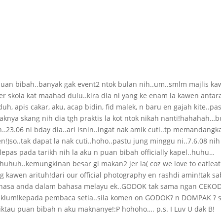
puan bibah..banyak gak event2 ntok bulan nih..um..smlm majlis k
r skola kat maahad dulu..kira dia ni yang ke enam la kawen antar
, apis cakar, aku, acap bidin, fid malek, n baru en gajah kite..pa
gaknya skang nih dia tgh praktis la kot ntok nikah nanti!hahahah…b
..23.06 ni bday dia..ari isnin..ingat nak amik cuti..tp memandangk
!)so..tak dapat la nak cuti..hoho..pastu jung minggu ni..7.6.08 nih
lepas pada tarikh nih la aku n puan bibah officially kapel..huhu…
.huhuh..kemungkinan besar gi makan2 jer la( coz we love to eat!eat!
g kawen arituh!dari our official photography en rashdi amin!tak sa
atabahasa anda dalam bahasa melayu ek..GODOK tak sama ngan CEKO
lum!kepada pembaca setia..sila komen on GODOK? n DOMPAK ? 
ktau puan bibah n aku maknanye!:P hohoho…. p.s. I Luv U dak B!