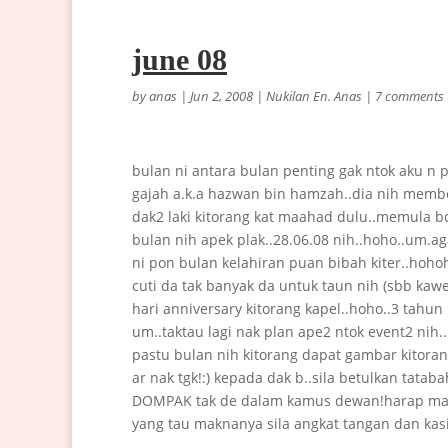
june 08
by
anas
|
Jun 2, 2008
|
Nukilan En. Anas
|
7 comments
bulan ni antara bulan penting gak ntok aku n 
gajah a.k.a hazwan bin hamzah..dia nih membe
dak2 laki kitorang kat maahad dulu..memula bduh
bulan nih apek plak..28.06.08 nih..hoho..um.a
ni pon bulan kelahiran puan bibah kiter..hohoh
cuti da tak banyak da untuk taun nih (sbb kawen
hari anniversary kitorang kapel..hoho..3 tahun 
um..taktau lagi nak plan ape2 ntok event2 nih.
pastu bulan nih kitorang dapat gambar kitoran
ar nak tgk!:) kepada dak b..sila betulkan t
DOMPAK tak de dalam kamus dewan!harap mak
yang tau maknanya sila angkat tangan dan kasi