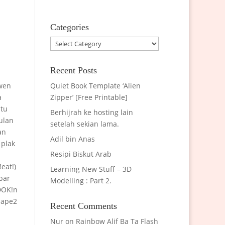
Categories
Categories
Recent Posts
awen
Quiet Book Template ‘Alien
a
Zipper’ [Free Printable]
stu
Berhijrah ke hosting lain
ulan
setelah sekian lama.
an
Adil bin Anas
 plak
Resipi Biskut Arab
eat!)
Learning New Stuff – 3D
bar
Modelling : Part 2.
DOK!n
sape2
Recent Comments
Nur
on
Rainbow Alif Ba Ta Flash