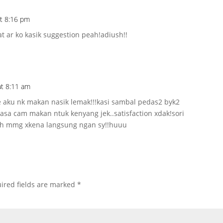
at 8:16 pm
ar ko kasik suggestion peah!adiush!!
at 8:11 am
e aku nk makan nasik lemak!!!kasi sambal pedas2 byk2
 rasa cam makan ntuk kenyang jek..satisfaction xdak!sori
sbh mmg xkena langsung ngan sy!!huuu
ired fields are marked
*