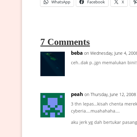
WhatsApp
Facebook
X
7 Comments
beba
on Wednesday, June 4, 200
ceh..dak p..jgn memalukan bini!
peah
on Thursday, June 12, 2008
3 thn lepas…kisah chenta mereka
cyberia….muahahaha….
aku jerk yg dah bertukar pasa