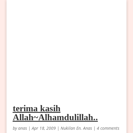
terima kasih
Allah~Alhamdulillah..
by
anas
|
Apr 18, 2009
|
Nukilan En. Anas
|
4 comments