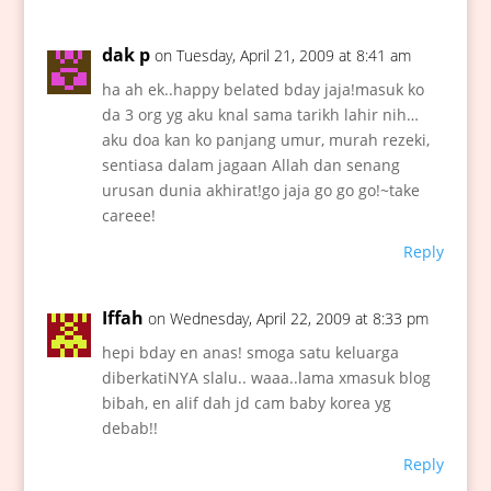
dak p
on Tuesday, April 21, 2009 at 8:41 am
ha ah ek..happy belated bday jaja!masuk ko
da 3 org yg aku knal sama tarikh lahir nih…
aku doa kan ko panjang umur, murah rezeki,
sentiasa dalam jagaan Allah dan senang
urusan dunia akhirat!go jaja go go go!~take
careee!
Reply
Iffah
on Wednesday, April 22, 2009 at 8:33 pm
hepi bday en anas! smoga satu keluarga
diberkatiNYA slalu.. waaa..lama xmasuk blog
bibah, en alif dah jd cam baby korea yg
debab!!
Reply