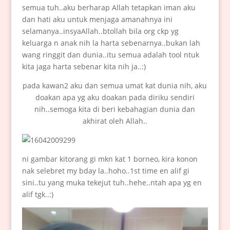
semua tuh..aku berharap Allah tetapkan iman aku
dan hati aku untuk menjaga amanahnya ini
selamanya..insyaAllah..btollah bila org ckp yg
keluarga n anak nih la harta sebenarnya..bukan lah
wang ringgit dan dunia..itu semua adalah tool ntuk
kita jaga harta sebenar kita nih ja..:)
pada kawan2 aku dan semua umat kat dunia nih, aku
doakan apa yg aku doakan pada diriku sendiri
nih..semoga kita di beri kebahagian dunia dan
akhirat oleh Allah..
ni gambar kitorang gi mkn kat 1 borneo, kira konon
nak selebret my bday la..hoho..1st time en alif gi
sini..tu yang muka tekejut tuh..hehe..ntah apa yg en
alif tgk..:)