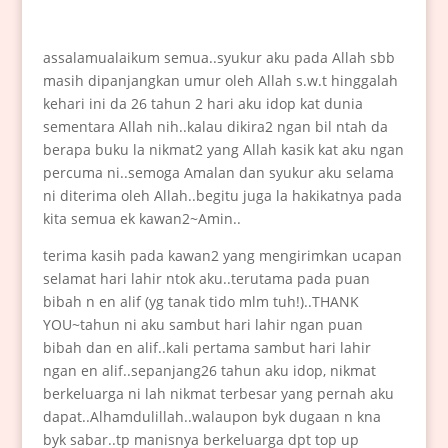
assalamualaikum semua..syukur aku pada Allah sbb
masih dipanjangkan umur oleh Allah s.w.t hinggalah
kehari ini da 26 tahun 2 hari aku idop kat dunia
sementara Allah nih..kalau dikira2 ngan bil ntah da
berapa buku la nikmat2 yang Allah kasik kat aku ngan
percuma ni..semoga Amalan dan syukur aku selama
ni diterima oleh Allah..begitu juga la hakikatnya pada
kita semua ek kawan2~Amin..
terima kasih pada kawan2 yang mengirimkan ucapan
selamat hari lahir ntok aku..terutama pada puan
bibah n en alif (yg tanak tido mlm tuh!)..THANK
YOU~tahun ni aku sambut hari lahir ngan puan
bibah dan en alif..kali pertama sambut hari lahir
ngan en alif..sepanjang26 tahun aku idop, nikmat
berkeluarga ni lah nikmat terbesar yang pernah aku
dapat..Alhamdulillah..walaupon byk dugaan n kna
byk sabar..tp manisnya berkeluarga dpt top up