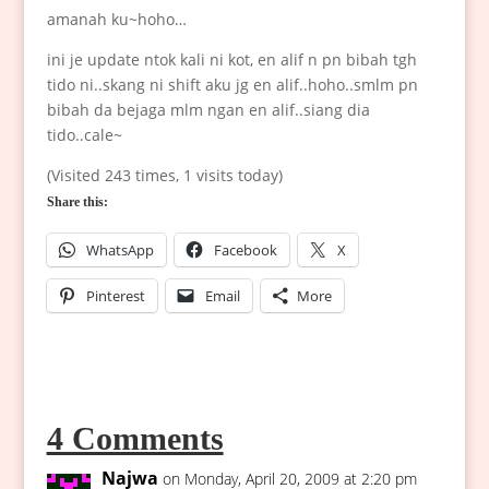
amanah ku~hoho…
ini je update ntok kali ni kot, en alif n pn bibah tgh
tido ni..skang ni shift aku jg en alif..hoho..smlm pn
bibah da bejaga mlm ngan en alif..siang dia
tido..cale~
(Visited 243 times, 1 visits today)
Share this:
WhatsApp
Facebook
X
Pinterest
Email
More
4 Comments
Najwa
on Monday, April 20, 2009 at 2:20 pm