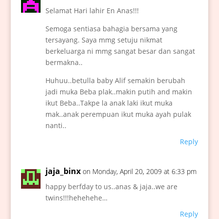
Selamat Hari lahir En Anas!!!
Semoga sentiasa bahagia bersama yang
tersayang. Saya mmg setuju nikmat
berkeluarga ni mmg sangat besar dan sangat
bermakna..
Huhuu..betulla baby Alif semakin berubah
jadi muka Beba plak..makin putih and makin
ikut Beba..Takpe la anak laki ikut muka
mak..anak perempuan ikut muka ayah pulak
nanti..
Reply
jaja_binx
on Monday, April 20, 2009 at 6:33 pm
happy berfday to us..anas & jaja..we are
twins!!!hehehehe…
Reply