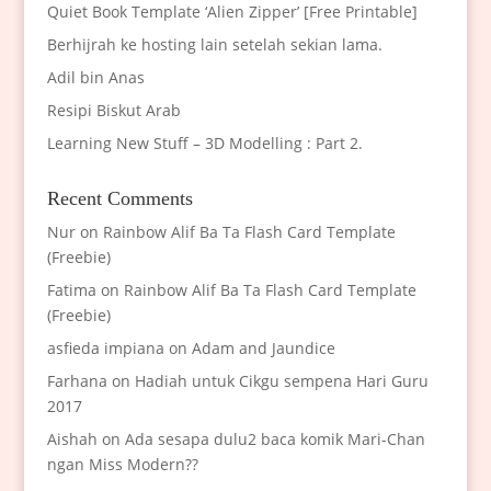
Quiet Book Template ‘Alien Zipper’ [Free Printable]
Berhijrah ke hosting lain setelah sekian lama.
Adil bin Anas
Resipi Biskut Arab
Learning New Stuff – 3D Modelling : Part 2.
Recent Comments
Nur
on
Rainbow Alif Ba Ta Flash Card Template
(Freebie)
Fatima
on
Rainbow Alif Ba Ta Flash Card Template
(Freebie)
asfieda impiana
on
Adam and Jaundice
Farhana
on
Hadiah untuk Cikgu sempena Hari Guru
2017
Aishah
on
Ada sesapa dulu2 baca komik Mari-Chan
ngan Miss Modern??