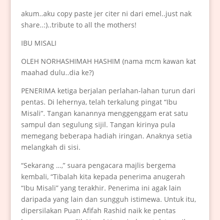
akum..aku copy paste jer citer ni dari emel..just nak
share..:)..tribute to all the mothers!
IBU MISALI
OLEH NORHASHIMAH HASHIM (nama mcm kawan kat
maahad dulu..dia ke?)
PENERIMA ketiga berjalan perlahan-lahan turun dari
pentas. Di lehernya, telah terkalung pingat “Ibu
Misali”. Tangan kanannya menggenggam erat satu
sampul dan segulung sijil. Tangan kirinya pula
memegang beberapa hadiah iringan. Anaknya setia
melangkah di sisi.
“Sekarang …,” suara pengacara majlis bergema
kembali, “Tibalah kita kepada penerima anugerah
“Ibu Misali” yang terakhir. Penerima ini agak lain
daripada yang lain dan sungguh istimewa. Untuk itu,
dipersilakan Puan Afifah Rashid naik ke pentas