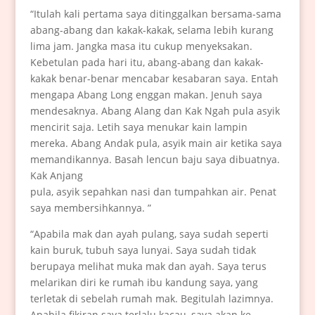
“Itulah kali pertama saya ditinggalkan bersama-sama
abang-abang dan kakak-kakak, selama lebih kurang
lima jam. Jangka masa itu cukup menyeksakan.
Kebetulan pada hari itu, abang-abang dan kakak-
kakak benar-benar mencabar kesabaran saya. Entah
mengapa Abang Long enggan makan. Jenuh saya
mendesaknya. Abang Alang dan Kak Ngah pula asyik
mencirit saja. Letih saya menukar kain lampin
mereka. Abang Andak pula, asyik main air ketika saya
memandikannya. Basah lencun baju saya dibuatnya.
Kak Anjang
pula, asyik sepahkan nasi dan tumpahkan air. Penat
saya membersihkannya. ”
“Apabila mak dan ayah pulang, saya sudah seperti
kain buruk, tubuh saya lunyai. Saya sudah tidak
berupaya melihat muka mak dan ayah. Saya terus
melarikan diri ke rumah ibu kandung saya, yang
terletak di sebelah rumah mak. Begitulah lazimnya.
Apabila fikiran saya terlalu kacau, saya akan ke