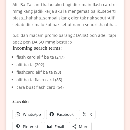
Alif-Ba-Ta…and kalau aku bagi dier main flash card ni
mmg kang jadik kerja aku la mengemas balik..seperti
biasa…hahaha..sampai skang dier tak nak sebut ‘Alif’
sebab dier malu kot nak sebut nama sendri..haahha..
p.s: dah macam promo barang2 DAISO pon ade…tapi
ape2 pon DAISO mmg best!! :p
Incoming search terms:
flash card alif ba ta (247)
alif ba ta (202)
flashcard alif ba ta (93)
alif ba ta flash card (85)
cara buat flash card (54)
Share this:
WhatsApp
Facebook
X
Pinterest
Email
More