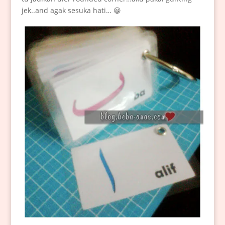
jek..and agak sesuka hati… 😀