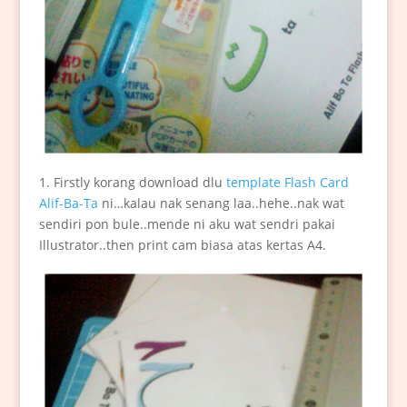
1. Firstly korang download dlu
template Flash Card
Alif-Ba-Ta
ni…kalau nak senang laa..hehe..nak wat
sendiri pon bule..mende ni aku wat sendri pakai
Illustrator..then print cam biasa atas kertas A4.