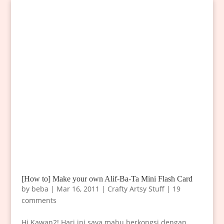
[How to] Make your own Alif-Ba-Ta Mini Flash Card
by
beba
|
Mar 16, 2011
|
Crafty Artsy Stuff
|
19
comments
Hi Kawan2! Hari ini saya mahu berkongsi dengan