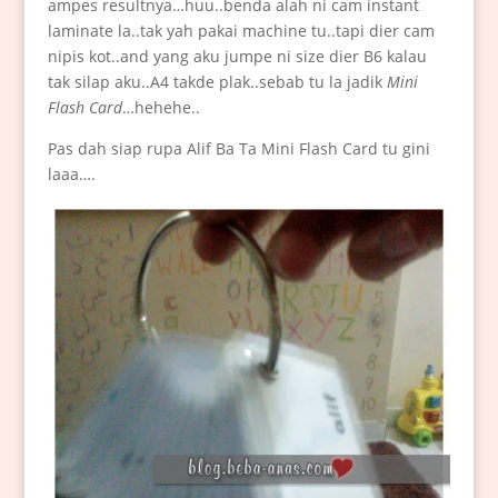
ampes resultnya…huu..benda alah ni cam instant
laminate la..tak yah pakai machine tu..tapi dier cam
nipis kot..and yang aku jumpe ni size dier B6 kalau
tak silap aku..A4 takde plak..sebab tu la jadik
Mini
Flash Card
…hehehe..
Pas dah siap rupa Alif Ba Ta Mini Flash Card tu gini
laaa….