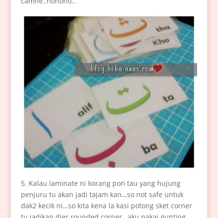
camne..hohoho..
5. Kalau laminate ni korang pon tau yang hujung
penjuru tu akan jadi tajam kan…so not safe untuk
dak2 kecik ni…so kita kena la kasi potong sket corner
tu jadikan dier rounded corner…aku pakai gunting