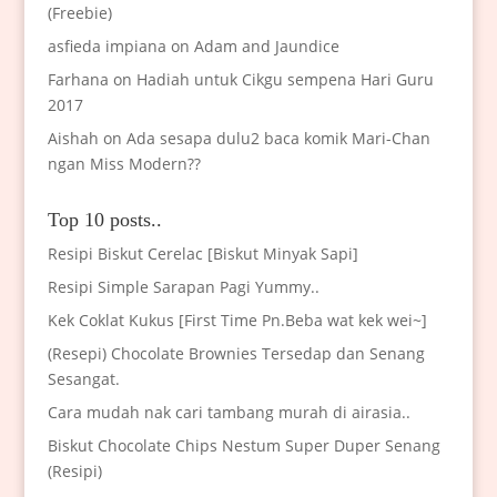
(Freebie)
asfieda impiana
on
Adam and Jaundice
Farhana
on
Hadiah untuk Cikgu sempena Hari Guru
2017
Aishah
on
Ada sesapa dulu2 baca komik Mari-Chan
ngan Miss Modern??
Top 10 posts..
Resipi Biskut Cerelac [Biskut Minyak Sapi]
Resipi Simple Sarapan Pagi Yummy..
Kek Coklat Kukus [First Time Pn.Beba wat kek wei~]
(Resepi) Chocolate Brownies Tersedap dan Senang
Sesangat.
Cara mudah nak cari tambang murah di airasia..
Biskut Chocolate Chips Nestum Super Duper Senang
(Resipi)