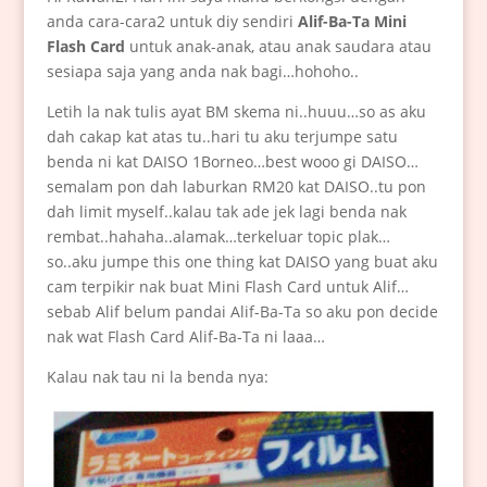
anda cara-cara2 untuk diy sendiri
Alif-Ba-Ta Mini
Flash Card
untuk anak-anak, atau anak saudara atau
sesiapa saja yang anda nak bagi…hohoho..
Letih la nak tulis ayat BM skema ni..huuu…so as aku
dah cakap kat atas tu..hari tu aku terjumpe satu
benda ni kat DAISO 1Borneo…best wooo gi DAISO…
semalam pon dah laburkan RM20 kat DAISO..tu pon
dah limit myself..kalau tak ade jek lagi benda nak
rembat..hahaha..alamak…terkeluar topic plak…
so..aku jumpe this one thing kat DAISO yang buat aku
cam terpikir nak buat Mini Flash Card untuk Alif…
sebab Alif belum pandai Alif-Ba-Ta so aku pon decide
nak wat Flash Card Alif-Ba-Ta ni laaa…
Kalau nak tau ni la benda nya: