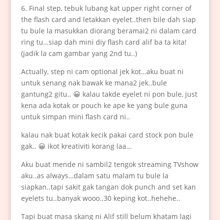
6. Final step, tebuk lubang kat upper right corner of
the flash card and letakkan eyelet..then bile dah siap
tu bule la masukkan diorang beramai2 ni dalam card
ring tu…siap dah mini diy flash card alif ba ta kita!
(jadik la cam gambar yang 2nd tu..)
Actually, step ni cam optional jek kot…aku buat ni
untuk senang nak bawak ke mana2 jek..bule
gantung2 gitu.. 😀 kalau takde eyelet ni pon bule, just
kena ada kotak or pouch ke ape ke yang bule guna
untuk simpan mini flash card ni..
kalau nak buat kotak kecik pakai card stock pon bule
gak.. 😀 ikot kreativiti korang laa…
Aku buat mende ni sambil2 tengok streaming TVshow
aku..as always…dalam satu malam tu bule la
siapkan..tapi sakit gak tangan dok punch and set kan
eyelets tu..banyak wooo..30 keping kot..hehehe..
Tapi buat masa skang ni Alif still belum khatam lagi