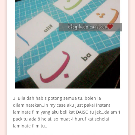
3. Bila dah habis potong semua tu..boleh la
dilaminatekan..in my case aku just pakai instant
laminate film yang aku beli kat DAISO tu jek…dalam 1
pack tu ada 8 helai..so muat 4 huruf kat sehelai
laminate film tu..