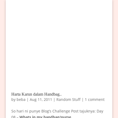
Harta Karun dalam Handbag..
by
beba
|
Aug 11, 2011
|
Random Stuff
|
1 comment
So hari ni punye Blog’s Challenge Post tajuknya: Day
08 –
Whats in my handbag/purse
.