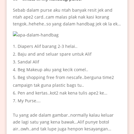
Sebab dalam purse aku ntah banyak resit jek and
ntah ape2 card..cam malas plak nak kasi korang
tengok..hehehe..so yang dalam handbag jek ok la ek…
Diapers Alif barang 2-3 helai..
Baju and and seluar spare untuk Alif
Sandal Alif
Beg Makeup aku yang kecik comel..
Beg shopping free from nescafe..berguna time2
campaign tak guna plastic bags tu..
Pen and kertas..kot2 nak kena tulis ape2 ke…
My Purse….
Tu yang ade dalam gambar..normally kalau keluar
ade lagi satu yang kena bawak…Alif punye botol
air..owh..and tak lupe juga henpon kesayangan…