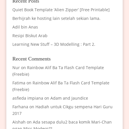
Recent Posts
Quiet Book Template ‘Alien Zipper’ [Free Printable]
Berhijrah ke hosting lain setelah sekian lama.
Adil bin Anas
Resipi Biskut Arab
Learning New Stuff – 3D Modelling : Part 2.
Recent Comments
Nur
on
Rainbow Alif Ba Ta Flash Card Template
(Freebie)
Fatima
on
Rainbow Alif Ba Ta Flash Card Template
(Freebie)
asfieda impiana
on
Adam and Jaundice
Farhana
on
Hadiah untuk Cikgu sempena Hari Guru
2017
Aishah
on
Ada sesapa dulu2 baca komik Mari-Chan
ngan Miss Modern??