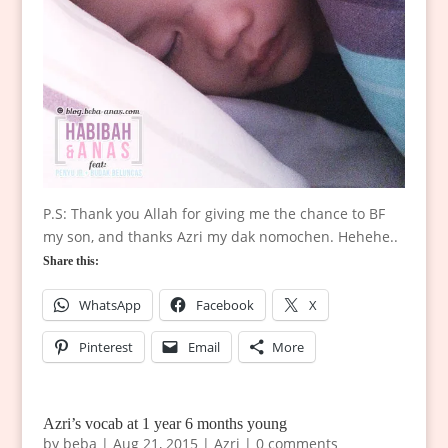
P.S: Thank you Allah for giving me the chance to BF
my son, and thanks Azri my dak nomochen. Hehehe..
Share this:
WhatsApp
Facebook
X
Pinterest
Email
More
Azri’s vocab at 1 year 6 months young
by
beba
|
Aug 21, 2015
|
Azri
|
0 comments