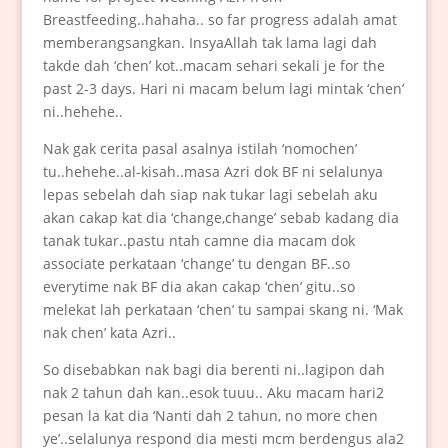
Breastfeeding..hahaha.. so far progress adalah amat
memberangsangkan. InsyaAllah tak lama lagi dah
takde dah ‘chen’ kot..macam sehari sekali je for the
past 2-3 days. Hari ni macam belum lagi mintak ‘chen’
ni..hehehe..
Nak gak cerita pasal asalnya istilah ‘nomochen’
tu..hehehe..al-kisah..masa Azri dok BF ni selalunya
lepas sebelah dah siap nak tukar lagi sebelah aku
akan cakap kat dia ‘change,change’ sebab kadang dia
tanak tukar..pastu ntah camne dia macam dok
associate perkataan ‘change’ tu dengan BF..so
everytime nak BF dia akan cakap ‘chen’ gitu..so
melekat lah perkataan ‘chen’ tu sampai skang ni. ‘Mak
nak chen’ kata Azri..
So disebabkan nak bagi dia berenti ni..lagipon dah
nak 2 tahun dah kan..esok tuuu.. Aku macam hari2
pesan la kat dia ‘Nanti dah 2 tahun, no more chen
ye’..selalunya respond dia mesti mcm berdengus ala2