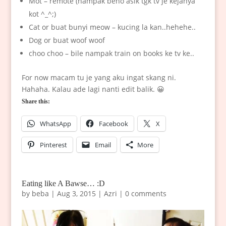
Mot – remote (nampak beno asik tgk tv je kejanya
kot ^_^;)
Cat or buat bunyi meow – kucing la kan..hehehe..
Dog or buat woof woof
choo choo – bile nampak train on books ke tv ke..
For now macam tu je yang aku ingat skang ni.
Hahaha. Kalau ade lagi nanti edit balik. 😀
Share this:
WhatsApp
Facebook
X
Pinterest
Email
More
Eating like A Bawse… :D
by
beba
|
Aug 3, 2015
|
Azri
|
0 comments