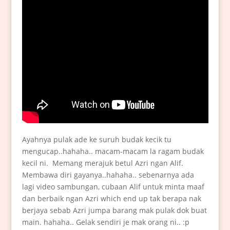
Ayahnya pulak ade ke suruh budak kecik tu
mengucap..hahaha.. macam-macam la ragam budak
kecil ni. Memang merajuk betul Azri ngan Alif.
Membawa diri gayanya..hahaha.. sebenarnya ada
lagi video sambungan, cubaan Alif untuk minta maaf
dan berbaik ngan Azri which end up tak berapa nak
berjaya sebab Azri jumpa barang mak pulak dok buat
main. hahaha.. Gelak sendiri je mak orang ni.. :p