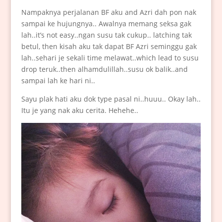
Nampaknya perjalanan BF aku and Azri dah pon nak
sampai ke hujungnya.. Awalnya memang seksa gak
lah..it’s not easy..ngan susu tak cukup.. latching tak
betul, then kisah aku tak dapat BF Azri seminggu gak
lah..sehari je sekali time melawat..which lead to susu
drop teruk..then alhamdulillah..susu ok balik..and
sampai lah ke hari ni..
Sayu plak hati aku dok type pasal ni..huuu.. Okay lah..
Itu je yang nak aku cerita. Hehehe..