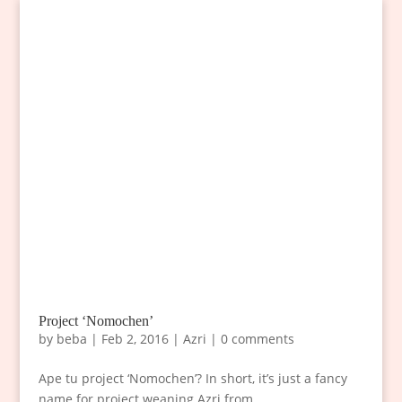
Project ‘Nomochen’
by
beba
|
Feb 2, 2016
|
Azri
|
0 comments
Ape tu project ‘Nomochen’? In short, it’s just a fancy
name for project weaning Azri from