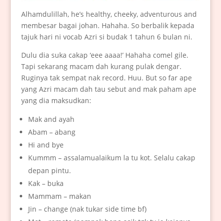
Alhamdulillah, he’s healthy, cheeky, adventurous and
membesar bagai johan. Hahaha. So berbalik kepada
tajuk hari ni vocab Azri si budak 1 tahun 6 bulan ni.
Dulu dia suka cakap ‘eee aaaa!’ Hahaha comel gile.
Tapi sekarang macam dah kurang pulak dengar.
Ruginya tak sempat nak record. Huu. But so far ape
yang Azri macam dah tau sebut and mak paham ape
yang dia maksudkan:
Mak and ayah
Abam – abang
Hi and bye
Kummm – assalamualaikum la tu kot. Selalu cakap
depan pintu.
Kak – buka
Mammam – makan
Jin – change (nak tukar side time bf)