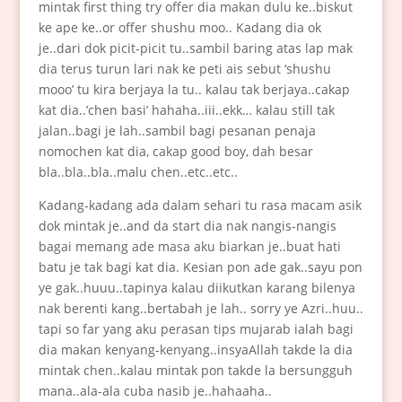
mintak first thing try offer dia makan dulu ke..biskut
ke ape ke..or offer shushu moo.. Kadang dia ok
je..dari dok picit-picit tu..sambil baring atas lap mak
dia terus turun lari nak ke peti ais sebut ‘shushu
mooo’ tu kira berjaya la tu.. kalau tak berjaya..cakap
kat dia..’chen basi’ hahaha..iii..ekk… kalau still tak
jalan..bagi je lah..sambil bagi pesanan penaja
nomochen kat dia, cakap good boy, dah besar
bla..bla..bla..malu chen..etc..etc..
Kadang-kadang ada dalam sehari tu rasa macam asik
dok mintak je..and da start dia nak nangis-nangis
bagai memang ade masa aku biarkan je..buat hati
batu je tak bagi kat dia. Kesian pon ade gak..sayu pon
ye gak..huuu..tapinya kalau diikutkan karang bilenya
nak berenti kang..bertabah je lah.. sorry ye Azri..huu..
tapi so far yang aku perasan tips mujarab ialah bagi
dia makan kenyang-kenyang..insyaAllah takde la dia
mintak chen..kalau mintak pon takde la bersungguh
mana..ala-ala cuba nasib je..hahaaha..