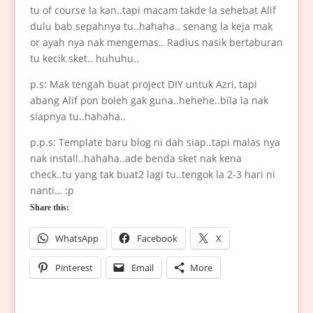
tu of course la kan..tapi macam takde la sehebat Alif
dulu bab sepahnya tu..hahaha.. senang la keja mak
or ayah nya nak mengemas.. Radius nasik bertaburan
tu kecik sket.. huhuhu..
p.s: Mak tengah buat project DIY untuk Azri, tapi
abang Alif pon boleh gak guna..hehehe..bila la nak
siapnya tu..hahaha..
p.p.s: Template baru blog ni dah siap..tapi malas nya
nak install..hahaha..ade benda sket nak kena
check..tu yang tak buat2 lagi tu..tengok la 2-3 hari ni
nanti… :p
Share this:
WhatsApp
Facebook
X
Pinterest
Email
More