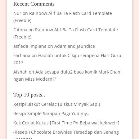
Recent Comments
Nur
on
Rainbow Alif Ba Ta Flash Card Template
(Freebie)
Fatima
on
Rainbow Alif Ba Ta Flash Card Template
(Freebie)
asfieda impiana
on
Adam and Jaundice
Farhana
on
Hadiah untuk Cikgu sempena Hari Guru
2017
Aishah
on
Ada sesapa dulu2 baca komik Mari-Chan
ngan Miss Modern??
Top 10 posts..
Resipi Biskut Cerelac [Biskut Minyak Sapi]
Resipi Simple Sarapan Pagi Yummy..
Kek Coklat Kukus [First Time Pn.Beba wat kek wei~]
(Resepi) Chocolate Brownies Tersedap dan Senang