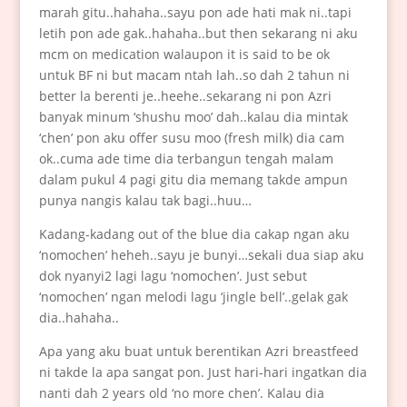
marah gitu..hahaha..sayu pon ade hati mak ni..tapi
letih pon ade gak..hahaha..but then sekarang ni aku
mcm on medication walaupon it is said to be ok
untuk BF ni but macam ntah lah..so dah 2 tahun ni
better la berenti je..heehe..sekarang ni pon Azri
banyak minum ‘shushu moo’ dah..kalau dia mintak
‘chen’ pon aku offer susu moo (fresh milk) dia cam
ok..cuma ade time dia terbangun tengah malam
dalam pukul 4 pagi gitu dia memang takde ampun
punya nangis kalau tak bagi..huu…
Kadang-kadang out of the blue dia cakap ngan aku
‘nomochen’ heheh..sayu je bunyi…sekali dua siap aku
dok nyanyi2 lagi lagu ‘nomochen’. Just sebut
‘nomochen’ ngan melodi lagu ‘jingle bell’..gelak gak
dia..hahaha..
Apa yang aku buat untuk berentikan Azri breastfeed
ni takde la apa sangat pon. Just hari-hari ingatkan dia
nanti dah 2 years old ‘no more chen’. Kalau dia