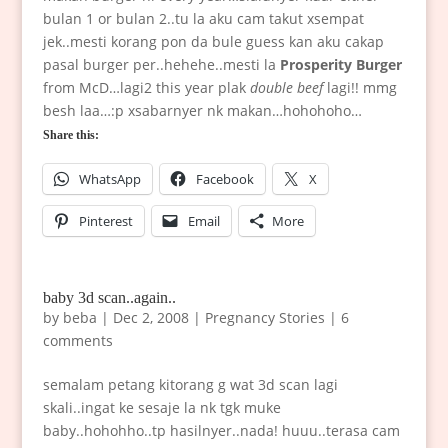
bulan 1 or bulan 2..tu la aku cam takut xsempat
jek..mesti korang pon da bule guess kan aku cakap
pasal burger per..hehehe..mesti la
Prosperity Burger
from McD…lagi2 this year plak
double beef
lagi!! mmg
besh laa…:p xsabarnyer nk makan…hohohoho…
Share this:
WhatsApp
Facebook
X
Pinterest
Email
More
baby 3d scan..again..
by
beba
|
Dec 2, 2008
|
Pregnancy Stories
|
6
comments
semalam petang kitorang g wat 3d scan lagi
skali..ingat ke sesaje la nk tgk muke
baby..hohohho..tp hasilnyer..nada! huuu..terasa cam