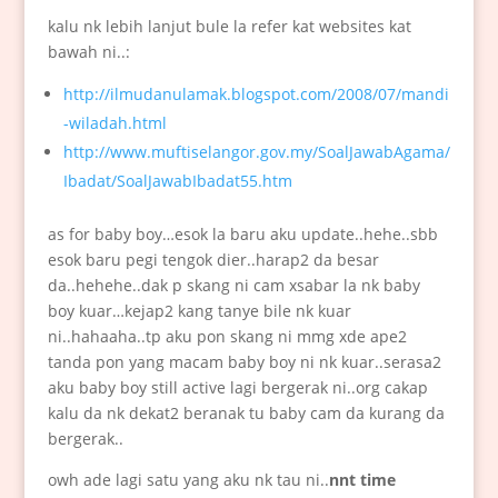
kalu nk lebih lanjut bule la refer kat websites kat
bawah ni..:
http://ilmudanulamak.blogspot.com/2008/07/mandi
-wiladah.html
http://www.muftiselangor.gov.my/SoalJawabAgama/
Ibadat/SoalJawabIbadat55.htm
as for baby boy…esok la baru aku update..hehe..sbb
esok baru pegi tengok dier..harap2 da besar
da..hehehe..dak p skang ni cam xsabar la nk baby
boy kuar…kejap2 kang tanye bile nk kuar
ni..hahaaha..tp aku pon skang ni mmg xde ape2
tanda pon yang macam baby boy ni nk kuar..serasa2
aku baby boy still active lagi bergerak ni..org cakap
kalu da nk dekat2 beranak tu baby cam da kurang da
bergerak..
owh ade lagi satu yang aku nk tau ni..
nnt time