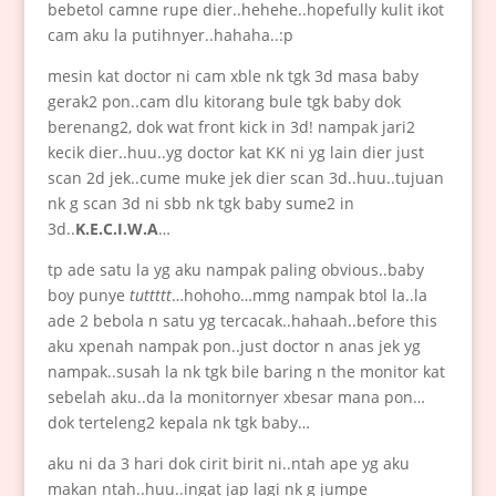
bebetol camne rupe dier..hehehe..hopefully kulit ikot
cam aku la putihnyer..hahaha..:p
mesin kat doctor ni cam xble nk tgk 3d masa baby
gerak2 pon..cam dlu kitorang bule tgk baby dok
berenang2, dok wat front kick in 3d! nampak jari2
kecik dier..huu..yg doctor kat KK ni yg lain dier just
scan 2d jek..cume muke jek dier scan 3d..huu..tujuan
nk g scan 3d ni sbb nk tgk baby sume2 in
3d..
K.E.C.I.W.A
…
tp ade satu la yg aku nampak paling obvious..baby
boy punye
tuttttt
…hohoho…mmg nampak btol la..la
ade 2 bebola n satu yg tercacak..hahaah..before this
aku xpenah nampak pon..just doctor n anas jek yg
nampak..susah la nk tgk bile baring n the monitor kat
sebelah aku..da la monitornyer xbesar mana pon…
dok terteleng2 kepala nk tgk baby…
aku ni da 3 hari dok cirit birit ni..ntah ape yg aku
makan ntah..huu..ingat jap lagi nk g jumpe