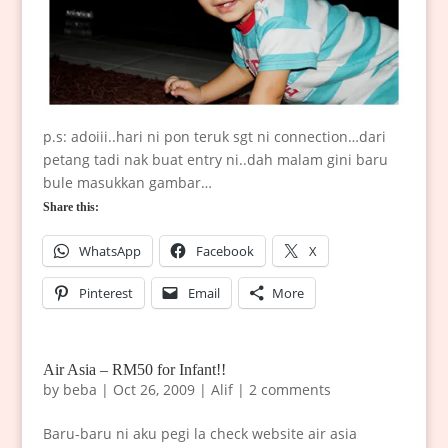
p.s: adoiii..hari ni pon teruk sgt ni connection…dari
petang tadi nak buat entry ni..dah malam gini baru
bule masukkan gambar…
Share this:
WhatsApp
Facebook
X
Pinterest
Email
More
Air Asia – RM50 for Infant!!
by
beba
|
Oct 26, 2009
|
Alif
|
2 comments
Baru-baru ni aku pegi la check website air asia