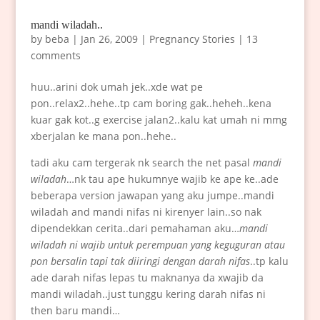
mandi wiladah..
by
beba
|
Jan 26, 2009
|
Pregnancy Stories
|
13
comments
huu..arini dok umah jek..xde wat pe
pon..relax2..hehe..tp cam boring gak..heheh..kena
kuar gak kot..g exercise jalan2..kalu kat umah ni mmg
xberjalan ke mana pon..hehe..
tadi aku cam tergerak nk search the net pasal
mandi
wiladah
…nk tau ape hukumnye wajib ke ape ke..ade
beberapa version jawapan yang aku jumpe..mandi
wiladah and mandi nifas ni kirenyer lain..so nak
dipendekkan cerita..dari pemahaman aku…
mandi
wiladah ni wajib untuk perempuan yang keguguran atau
pon bersalin tapi tak diiringi dengan darah nifas
..tp kalu
ade darah nifas lepas tu maknanya da xwajib da
mandi wiladah..just tunggu kering darah nifas ni
then baru mandi…