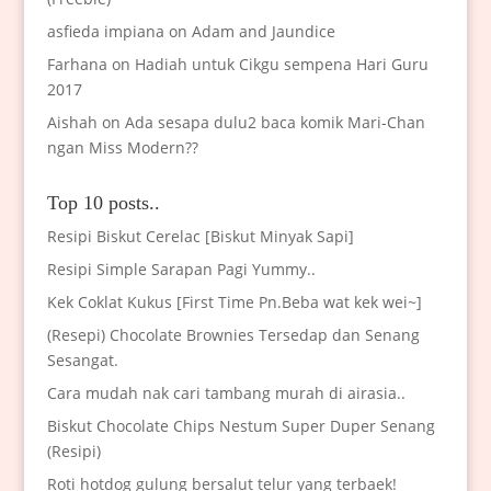
asfieda impiana
on
Adam and Jaundice
Farhana
on
Hadiah untuk Cikgu sempena Hari Guru
2017
Aishah
on
Ada sesapa dulu2 baca komik Mari-Chan
ngan Miss Modern??
Top 10 posts..
Resipi Biskut Cerelac [Biskut Minyak Sapi]
Resipi Simple Sarapan Pagi Yummy..
Kek Coklat Kukus [First Time Pn.Beba wat kek wei~]
(Resepi) Chocolate Brownies Tersedap dan Senang
Sesangat.
Cara mudah nak cari tambang murah di airasia..
Biskut Chocolate Chips Nestum Super Duper Senang
(Resipi)
Roti hotdog gulung bersalut telur yang terbaek!