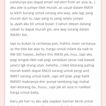
(selalunya pas dapat email
red alert
from air asia la…)
aku ade la jumpe tiket murah..as usual dalam RM59
la lebih kurang untuk sorang one way..ada lagi yang
murah dari tu..tapi yang tu yang selalu jumpe
la..ayah aku bli untuk bulan 3 tahun depan datang
sabah tu dapat murah gle..one way sorang dalam
RM30+ kot..
tapi tu bukan la ceritanya pon..hohho..main ceritanya
as the title kat atas tu..harga untuk infant da naik to
RM 50!! haiyoo…before this RM30 jek..huu…tapi aku
pegi tengok tiket nak pegi sandakan (anas nak bawak
jalan2 tgk orang utan..hehehe…) tiket kitorang paling
murah boleh dapat RM23 sorang untuk pergi and
RM57 sorang untuk balik…tapi alif plak..pegi balik
RM50!! maknanya dier punye tambang lagi mahal
dari kitorang da…huuu…saje jek air asia ni naikkan
harga untuk baby..
baru jek hari tu aku ada siapkan banner kecik untuk