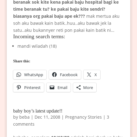
beranak sok kite kena pakai baju hospital bagi ke
time beranak tu? ke pakai baju kite sendri?
biasanya org pakai baju ape ek???
mak mertua aku
soh aku bawak kain batik..huu..aku bawak jek la
satu..aku bukannyer reti pon pakai kain batik ni…
Incoming search terms:
mandi wiladah (18)
Share this:
WhatsApp
Facebook
X
Pinterest
Email
More
baby boy’s latest update!!
by
beba
|
Dec 11, 2008
|
Pregnancy Stories
|
3
comments