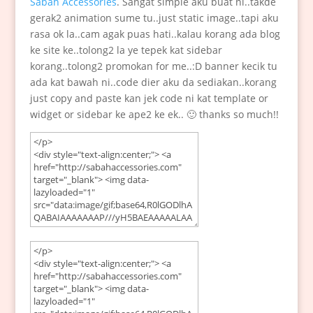
Sabah Accessories
. Sangat simple aku buat ni..takde
gerak2 animation sume tu..just static image..tapi aku
rasa ok la..cam agak puas hati..kalau korang ada blog
ke site ke..tolong2 la ye tepek kat sidebar
korang..tolong2 promokan for me..:D banner kecik tu
ada kat bawah ni..code dier aku da sediakan..korang
just copy and paste kan jek code ni kat template or
widget or sidebar ke ape2 ke ek.. 🙂 thanks so much!!