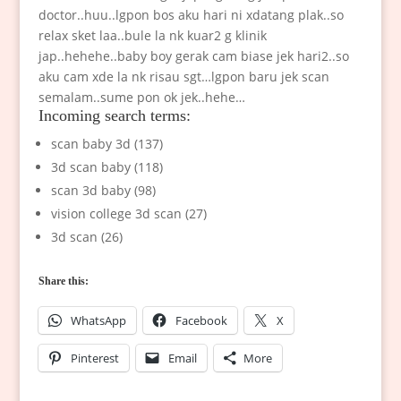
doctor..huu..lgpon bos aku hari ni xdatang plak..so
relax sket laa..bule la nk kuar2 g klinik
jap..hehehe..baby boy gerak cam biase jek hari2..so
aku cam xde la nk risau sgt…lgpon baru jek scan
semalam..sume pon ok jek..hehe…
Incoming search terms:
scan baby 3d (137)
3d scan baby (118)
scan 3d baby (98)
vision college 3d scan (27)
3d scan (26)
Share this:
WhatsApp
Facebook
X
Pinterest
Email
More