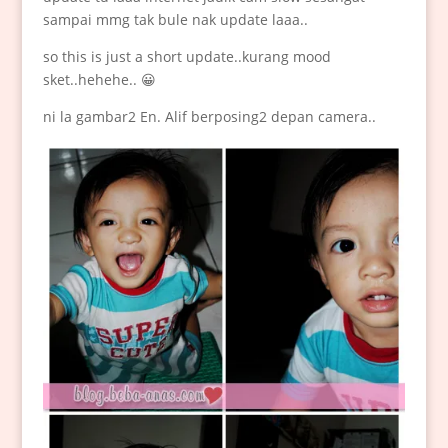
sampai mmg tak bule nak update laaa..
so this is just a short update..kurang mood
sket..hehehe.. 😀
ni la gambar2 En. Alif berposing2 depan camera..