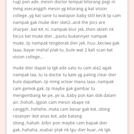
rugi pon ade..mesin doctor tempat kitorang pegi ni
mmg xsecanggih mesin yg kitorang g kat vision
college..yg kat sane tu walopon baby still kecik tp cam
nampak gak muke dier sket2..and the pics are
sharper..kat KK ni..nampak blur jek..then xbleh nk
focus kat muke dier…pastu bukannyer nampak
muke..tp nampak tengkorak dier jek..huu..keciwa gak
laaa..bayar mahal plak tu..bule wat 2 kali scan kat
vision college…
muke dier dapat la tgk ade satu tu cam ala2 agak
nampak laa..tu la doctor tu kate yg paling clear dier
bule dapatkan..tp mmg xclear mana laaa..nampak
cam gemok gak..tp maybe gak gambar tu
mengembang ke pe..ye la..baby pon kan dok dalam
air..hohoh..lgpon cam mesin xbape nk
canggih..hehehe..mata cam besar gak kot..idong
rasanyer ikot anas kot..ade batang
idong..hahah..bibir pon maybe cam bapak dier
gak..hahaha..xsabar plak nk tgu dier kuar..nk tgk