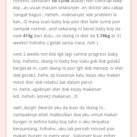
hohoho..semalam
10/12/08
adalah
hari check-up baby
boy.
..as usual macam selalunyer..en doctor aku cakap
‘sangat bagus’…heheh…maknanyer xde problem la
kan..:D masa scan baby boy pon dier kate sume pon
nampak normal…and sekarang ni berat baby boy da
naik
413g
dari dulu…so skang ni dier da
1.78kg
at 31
weeks!! hohoho..( gelak santa claus..heh )
next 2 weeks nnt kite tgk lagi camne progress baby
boy..hohoho..skang ni baby boy slalu gak dok galak2
bergerak ni..cam skang ni pon tgh dok menaip ni dier
dok gerak2..hehe..tp biasenye kalu lepas aku makan
mesti dier dok relaks2 kat dalam perut
ni..hehe..agaknyer dier dok enjoy makanan
kot..heheh..korek2 makanan..:D
owh..
burger favorite
aku da kuar da skang ni…
nampaknye allah makbulkan doa aku untuk makan
burger ni before baby boy lahir n aku terpaksa
berpantang..hohoho…aku tak pernah missed pon
makan burger ni every year…slalunyer kuar either