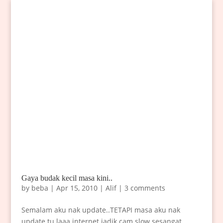
Gaya budak kecil masa kini..
by
beba
|
Apr 15, 2010
|
Alif
|
3 comments
Semalam aku nak update..TETAPI masa aku nak
update tu laaa internet jadik cam slow sesangat