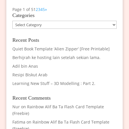
Page 1 of 5
1
2
3
4
5
»
Categories
Categories
Recent Posts
Quiet Book Template ‘Alien Zipper’ [Free Printable]
Berhijrah ke hosting lain setelah sekian lama.
Adil bin Anas
Resipi Biskut Arab
Learning New Stuff – 3D Modelling : Part 2.
Recent Comments
Nur
on
Rainbow Alif Ba Ta Flash Card Template
(Freebie)
Fatima
on
Rainbow Alif Ba Ta Flash Card Template
(Freebie)