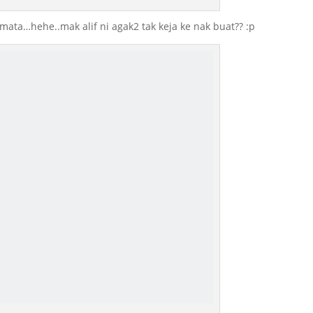
ta…hehe..mak alif ni agak2 tak keja ke nak buat?? :p