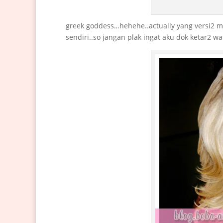
greek goddess…hehehe..actually yang versi2 merm
sendiri..so jangan plak ingat aku dok ketar2 