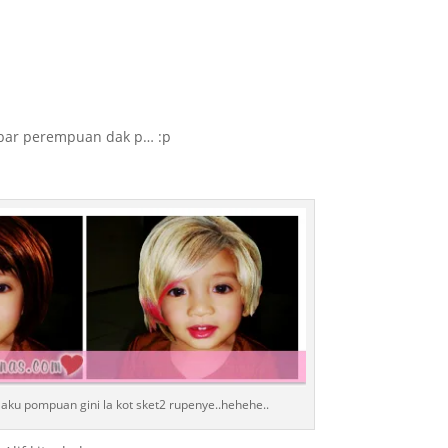
mbar perempuan dak p… :p
aku pompuan gini la kot sket2 rupenye..hehehe..