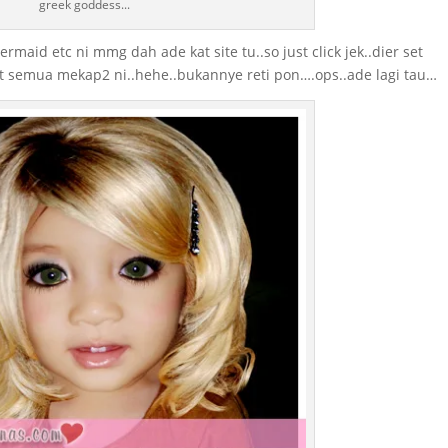
greek goddess...
aid etc ni mmg dah ade kat site tu..so just click jek..dier set
wat semua mekap2 ni..hehe..bukannye reti pon….ops..ade lagi tau…