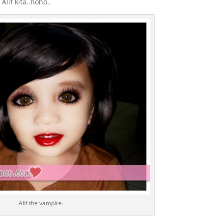
lif kita..hoho..
Alif the vampire..