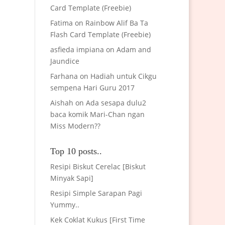
Card Template (Freebie)
Fatima
on
Rainbow Alif Ba Ta
Flash Card Template (Freebie)
asfieda impiana
on
Adam and
Jaundice
Farhana
on
Hadiah untuk Cikgu
sempena Hari Guru 2017
Aishah
on
Ada sesapa dulu2
baca komik Mari-Chan ngan
Miss Modern??
Top 10 posts..
Resipi Biskut Cerelac [Biskut
Minyak Sapi]
Resipi Simple Sarapan Pagi
Yummy..
Kek Coklat Kukus [First Time