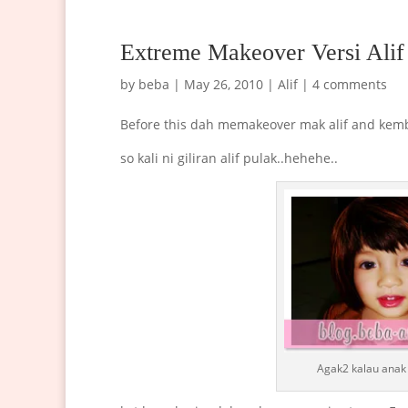
Extreme Makeover Versi Alif
by
beba
|
May 26, 2010
|
Alif
|
4 comments
Before this dah memakeover mak alif and ke
so kali ni giliran alif pulak..hehehe..
Agak2 kalau anak 