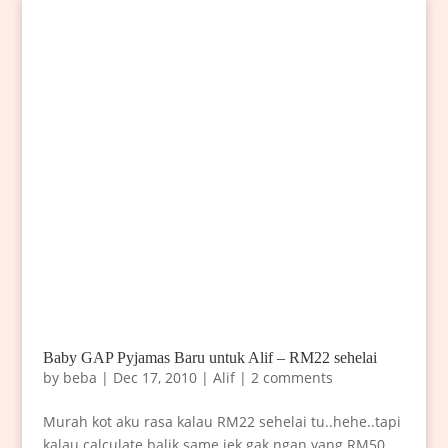
Baby GAP Pyjamas Baru untuk Alif – RM22 sehelai
by
beba
|
Dec 17, 2010
|
Alif
|
2 comments
Murah kot aku rasa kalau RM22 sehelai tu..hehe..tapi
kalau calculate balik same jek gak ngan yang RM50