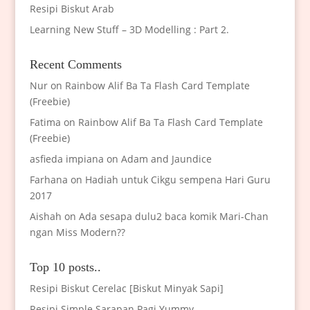
Resipi Biskut Arab
Learning New Stuff – 3D Modelling : Part 2.
Recent Comments
Nur
on
Rainbow Alif Ba Ta Flash Card Template
(Freebie)
Fatima
on
Rainbow Alif Ba Ta Flash Card Template
(Freebie)
asfieda impiana
on
Adam and Jaundice
Farhana
on
Hadiah untuk Cikgu sempena Hari Guru
2017
Aishah
on
Ada sesapa dulu2 baca komik Mari-Chan
ngan Miss Modern??
Top 10 posts..
Resipi Biskut Cerelac [Biskut Minyak Sapi]
Resipi Simple Sarapan Pagi Yummy..