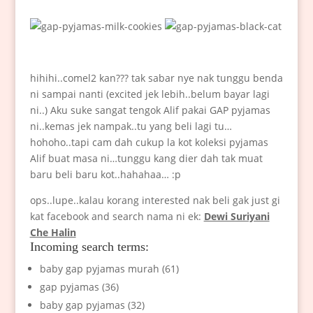
hihihi..comel2 kan??? tak sabar nye nak tunggu benda
ni sampai nanti (excited jek lebih..belum bayar lagi
ni..) Aku suke sangat tengok Alif pakai GAP pyjamas
ni..kemas jek nampak..tu yang beli lagi tu…
hohoho..tapi cam dah cukup la kot koleksi pyjamas
Alif buat masa ni…tunggu kang dier dah tak muat
baru beli baru kot..hahahaa… :p
ops..lupe..kalau korang interested nak beli gak just gi
kat facebook and search nama ni ek:
Dewi Suriyani
Che Halin
Incoming search terms:
baby gap pyjamas murah (61)
gap pyjamas (36)
baby gap pyjamas (32)