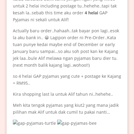
untuk 2 helai including postage tu..hehehe..tapi tak
kesah la..sebab this time aku order
4 helai
GAP
Pyjamas ni sekali untuk Alif!
Actually baru order..hahaah..tak bayar pon lagi..esok
la aku bank in.. 😀 Lagipon order ni Pre-Order..Kata
tuan punye kedai maybe end of December or early
January baru sampai…so aku soh post kan ke Kajang
jek laa..bule Alif melawa ngan pyjamas baru dier tu.
(next month balik kajang lagi..wohoo!!)
so 4 helai GAP pyjamas yang cute + postage ke Kajang
= RM95..
Kira shopping last la untuk Alif tahun ni..hehehe..
Meh kita tengok pyjamas yang kiut2 yang mana jadik
pilihan mak Alif untuk dak cumil tu pakai nanti…