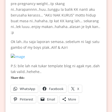
pre-pregnancy weight…tp skang
ni..harapannnn..huu..tunggu la balik KK nanti aku
berusaha kerasss… “AKU NAK KURUS” motto hidup
buat masa ni..hahaha..tp kat KK kang lah… sekarang
ni..lek luuu..enjoy makan..hahaha..alasan je byk kan..
:p
Ok lah..itu saja laporan semasa..sebelum ni lagi satu
gambo of my boys plak..Alif & Azri
P.S: bile lah nak tukar template blog ni agak nye..dah
tak valid..hehehe..
Share this:
WhatsApp
Facebook
X
Pinterest
Email
More