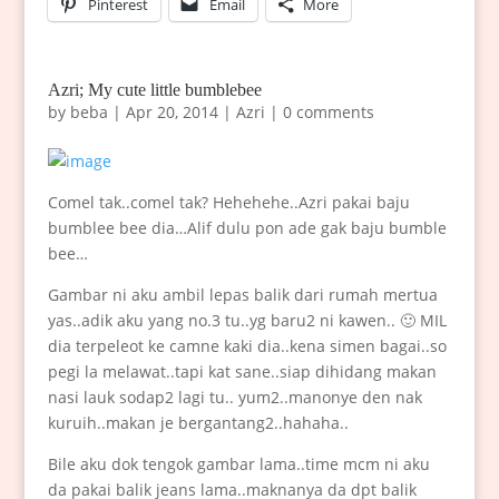
Pinterest
Email
More
Azri; My cute little bumblebee
by
beba
|
Apr 20, 2014
|
Azri
|
0 comments
Comel tak..comel tak? Hehehehe..Azri pakai baju
bumblee bee dia…Alif dulu pon ade gak baju bumble
bee…
Gambar ni aku ambil lepas balik dari rumah mertua
yas..adik aku yang no.3 tu..yg baru2 ni kawen.. 🙂 MIL
dia terpeleot ke camne kaki dia..kena simen bagai..so
pegi la melawat..tapi kat sane..siap dihidang makan
nasi lauk sodap2 lagi tu.. yum2..manonye den nak
kuruih..makan je bergantang2..hahaha..
Bile aku dok tengok gambar lama..time mcm ni aku
da pakai balik jeans lama..maknanya da dpt balik