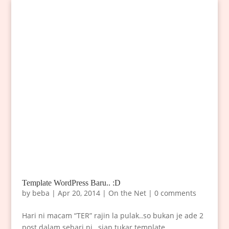
Template WordPress Baru.. :D
by
beba
|
Apr 20, 2014
|
On the Net
|
0 comments
Hari ni macam “TER” rajin la pulak..so bukan je ade 2
post dalam sehari ni…siap tukar template