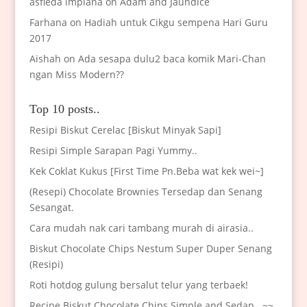
asfieda impiana
on
Adam and Jaundice
Farhana
on
Hadiah untuk Cikgu sempena Hari Guru
2017
Aishah
on
Ada sesapa dulu2 baca komik Mari-Chan
ngan Miss Modern??
Top 10 posts..
Resipi Biskut Cerelac [Biskut Minyak Sapi]
Resipi Simple Sarapan Pagi Yummy..
Kek Coklat Kukus [First Time Pn.Beba wat kek wei~]
(Resepi) Chocolate Brownies Tersedap dan Senang
Sesangat.
Cara mudah nak cari tambang murah di airasia..
Biskut Chocolate Chips Nestum Super Duper Senang
(Resipi)
Roti hotdog gulung bersalut telur yang terbaek!
Recipe Biskut Chocolate Chips Simple and Sedap.. ~~