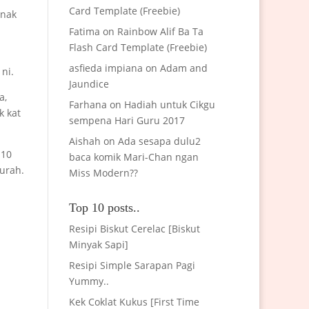
Card Template (Freebie)
anak
Fatima
on
Rainbow Alif Ba Ta
Flash Card Template (Freebie)
asfieda impiana
on
Adam and
ni.
Jaundice
a,
Farhana
on
Hadiah untuk Cikgu
k kat
sempena Hari Guru 2017
Aishah
on
Ada sesapa dulu2
 10
baca komik Mari-Chan ngan
murah.
Miss Modern??
Top 10 posts..
Resipi Biskut Cerelac [Biskut
n
Minyak Sapi]
Resipi Simple Sarapan Pagi
Yummy..
Kek Coklat Kukus [First Time