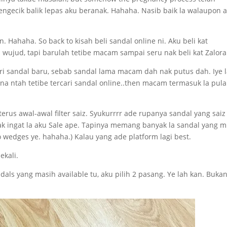
gecik balik lepas aku beranak. Hahaha. Nasib baik la walaupon 
Hahaha. So back to kisah beli sandal online ni. Aku beli kat
 wujud, tapi barulah tetibe macam sampai seru nak beli kat Zalora 
 sandal baru, sebab sandal lama macam dah nak putus dah. Iye l
a ntah tetibe tercari sandal online..then macam termasuk la pula
terus awal-awal filter saiz. Syukurrrr ade rupanya sandal yang saiz
 Tak ingat la aku Sale ape. Tapinya memang banyak la sandal yang 
o wedges ye. hahaha.) Kalau yang ade platform lagi best.
ekali.
als yang masih available tu, aku pilih 2 pasang. Ye lah kan. Buka