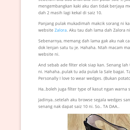
mengembangkan kaki aku dan tidak berjaya men
dah 2 masih lagi kekal di saiz 10.
Panjang pulak mukadimah makcik sorang ni kan. 
website
Zalora
. Aku tau dah lama dah Zalora ni
Sebenarnya, memang dah lama gak aku nak cari
dok lenjan satu tu je. Hahaha. Ntah macam man
website ni.
And sebab ade filter elok siap kan. Senang lah 
ni. Hahaha..pulak tu ada pulak la Sale bagai.
Personally I love to wear wedges. (Bukan potat
Ha..boleh juga filter type of kasut ngan warna s
Jadinya..setelah aku browse segala wedges sand
senang nak dapat saiz 10 ni. So.. TA DAA..