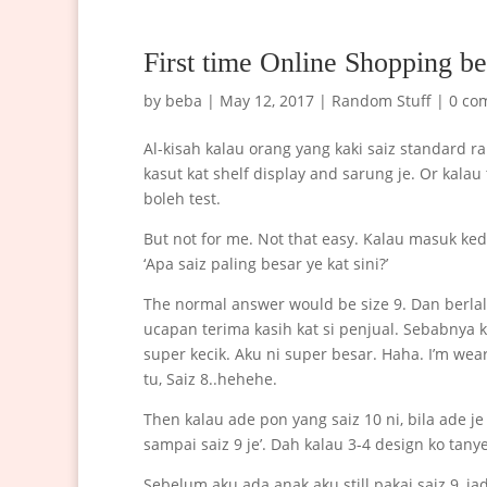
First time Online Shopping be
by
beba
|
May 12, 2017
|
Random Stuff
|
0 co
Al-kisah kalau orang yang kaki saiz standard r
kasut kat shelf display and sarung je. Or kalau
boleh test.
But not for me. Not that easy. Kalau masuk k
‘Apa saiz paling besar ye kat sini?’
The normal answer would be size 9. Dan berl
ucapan terima kasih kat si penjual. Sebabnya k
super kecik. Aku ni super besar. Haha. I’m wear
tu, Saiz 8..hehehe.
Then kalau ade pon yang saiz 10 ni, bila ade j
sampai saiz 9 je’. Dah kalau 3-4 design ko tanye 
Sebelum aku ada anak aku still pakai saiz 9, 