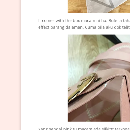
It comes with the box macam ni ha. Bule la ta
effect barang dalaman. Cuma bila aku dok tel
Yang sandal pink tu macam ade siikittt terkope