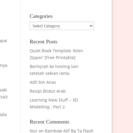
Categories
Categories
apai
Recent Posts
Quiet Book Template ‘Alien
Zipper’ [Free Printable]
nya.
Berhijrah ke hosting lain
setelah sekian lama.
Adil bin Anas
n
kaki
Resipi Biskut Arab
 saiz
Learning New Stuff – 3D
Modelling : Part 2.
 ada
Recent Comments
Nur
on
Rainbow Alif Ba Ta Flash