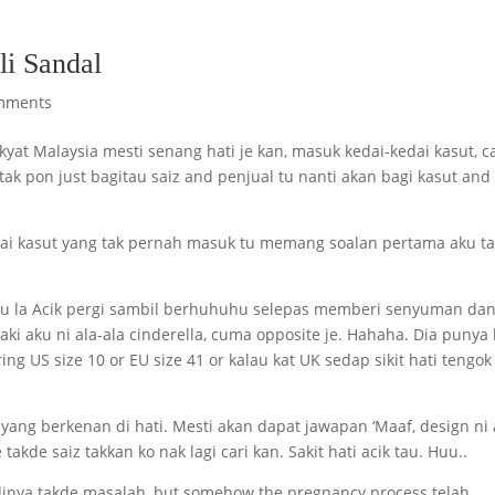
li Sandal
mments
akyat Malaysia mesti senang hati je kan, masuk kedai-kedai kasut, c
 tak pon just bagitau saiz and penjual tu nanti akan bagi kasut and
edai kasut yang tak pernah masuk tu memang soalan pertama aku ta
alu la Acik pergi sambil berhuhuhu selepas memberi senyuman da
aki aku ni ala-ala cinderella, cuma opposite je. Hahaha. Dia punya 
ing US size 10 or EU size 41 or kalau kat UK sedap sikit hati tengok
e yang berkenan di hati. Mesti akan dapat jawapan ‘Maaf, design ni
takde saiz takkan ko nak lagi cari kan. Sakit hati acik tau. Huu..
jadinya takde masalah, but somehow the pregnancy process telah