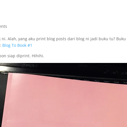
ents
k ni. Alah, yang aku print blog posts dari blog ni jadi buku tu? Buku
i:
Blog To Book #1
on siap diprint. Hihihi.