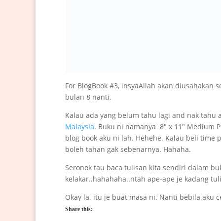
For BlogBook #3, insyaAllah akan diusahakan s
bulan 8 nanti.
Kalau ada yang belum tahu lagi and nak tahu a
Malaysia
. Buku ni namanya 8″ x 11″ Medium Po
blog book aku ni lah. Hehehe. Kalau beli time
boleh tahan gak sebenarnya. Hahaha.
Seronok tau baca tulisan kita sendiri dalam buk
kelakar..hahahaha..ntah ape-ape je kadang tu
Okay la. itu je buat masa ni. Nanti bebila aku ce
Share this: