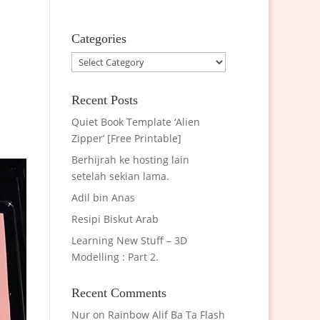
Categories
Categories
Recent Posts
Quiet Book Template ‘Alien
Zipper’ [Free Printable]
Berhijrah ke hosting lain
setelah sekian lama.
Adil bin Anas
Resipi Biskut Arab
Learning New Stuff – 3D
Modelling : Part 2.
Recent Comments
Nur
on
Rainbow Alif Ba Ta Flash