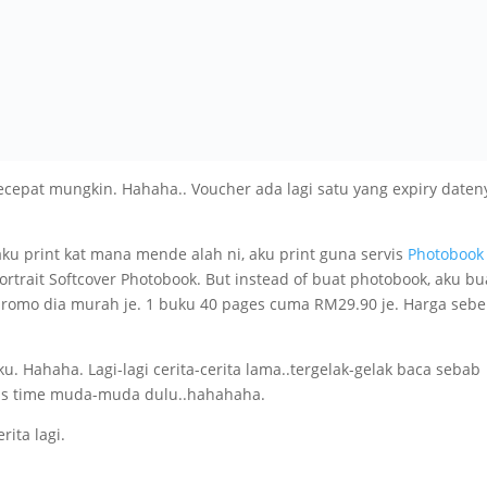
ecepat mungkin. Hahaha.. Voucher ada lagi satu yang expiry daten
ku print kat mana mende alah ni, aku print guna servis
Photobook
rtrait Softcover Photobook. But instead of buat photobook, aku bu
 promo dia murah je. 1 buku 40 pages cuma RM29.90 je. Harga seb
u. Hahaha. Lagi-lagi cerita-cerita lama..tergelak-gelak baca sebab
lis time muda-muda dulu..hahahaha.
rita lagi.