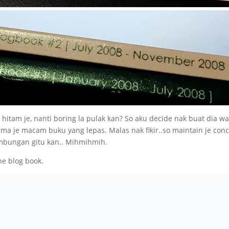
 hitam je, nanti boring la pulak kan? So aku decide nak buat dia w
ama je macam buku yang lepas. Malas nak fikir..so maintain je con
bungan gitu kan.. Mihmihmih.
he blog book.