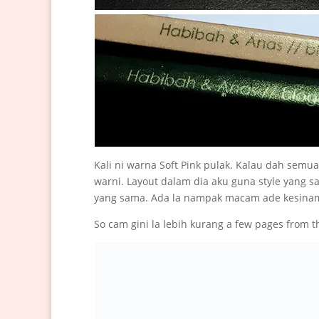
Kali ni warna Soft Pink pulak. Kalau dah semua
warni. Layout dalam dia aku guna style yang s
yang sama. Ada la nampak macam ade kesinam
So cam gini la lebih kurang a few pages from t