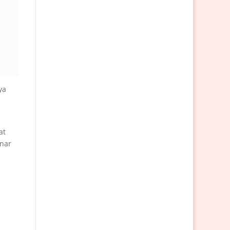
ya
at
enar