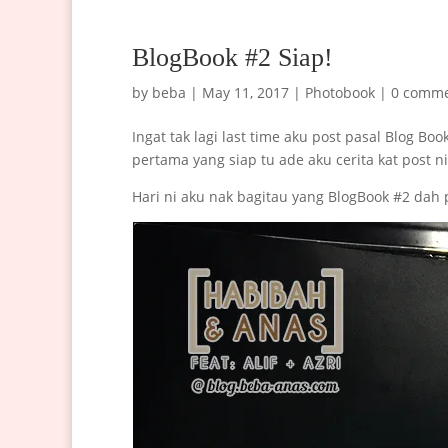
BlogBook #2 Siap!
by
beba
|
May 11, 2017
|
Photobook
|
0 comm
Ingat tak lagi last time aku post pasal Blog Boo
pertama yang siap tu ade aku cerita kat post n
Hari ni aku nak bagitau yang BlogBook #2 dah p