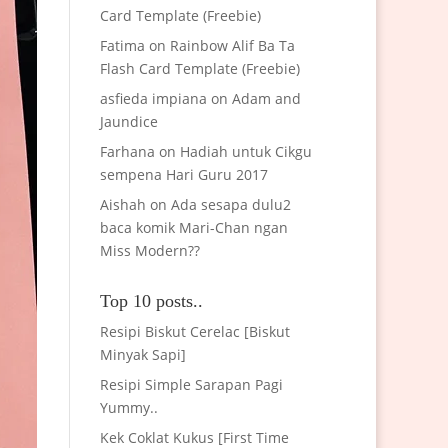
Card Template (Freebie)
Fatima
on
Rainbow Alif Ba Ta
Flash Card Template (Freebie)
asfieda impiana
on
Adam and
Jaundice
Farhana
on
Hadiah untuk Cikgu
sempena Hari Guru 2017
Aishah
on
Ada sesapa dulu2
baca komik Mari-Chan ngan
Miss Modern??
Top 10 posts..
Resipi Biskut Cerelac [Biskut
Minyak Sapi]
Resipi Simple Sarapan Pagi
Yummy..
Kek Coklat Kukus [First Time