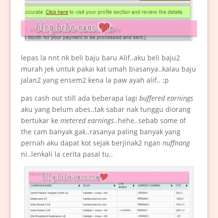
lepas la nnt nk beli baju baru Alif..aku beli baju2
murah jek untuk pakai kat umah biasanya..kalau baju
jalan2 yang ensem2 kena la paw ayah alif.. :p
pas cash out still ada beberapa lagi
buffered earnings
aku yang belum abes..tak sabar nak tunggu diorang
bertukar ke
metered earnings
..hehe..sebab some of
the cam banyak gak..rasanya paling banyak yang
pernah aku dapat kot sejak berjinak2 ngan
nuffnang
ni..lenkali la cerita pasal tu..