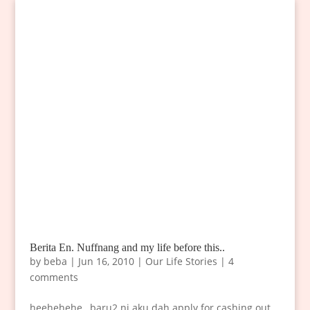
Berita En. Nuffnang and my life before this..
by
beba
|
Jun 16, 2010
|
Our Life Stories
|
4
comments
heehehehe…baru2 ni aku dah apply for cashing out