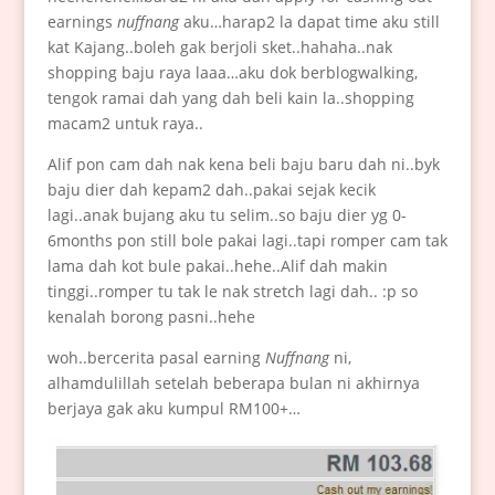
earnings
nuffnang
aku…harap2 la dapat time aku still
kat Kajang..boleh gak berjoli sket..hahaha..nak
shopping baju raya laaa…aku dok berblogwalking,
tengok ramai dah yang dah beli kain la..shopping
macam2 untuk raya..
Alif pon cam dah nak kena beli baju baru dah ni..byk
baju dier dah kepam2 dah..pakai sejak kecik
lagi..anak bujang aku tu selim..so baju dier yg 0-
6months pon still bole pakai lagi..tapi romper cam tak
lama dah kot bule pakai..hehe..Alif dah makin
tinggi..romper tu tak le nak stretch lagi dah.. :p so
kenalah borong pasni..hehe
woh..bercerita pasal earning
Nuffnang
ni,
alhamdulillah setelah beberapa bulan ni akhirnya
berjaya gak aku kumpul RM100+…