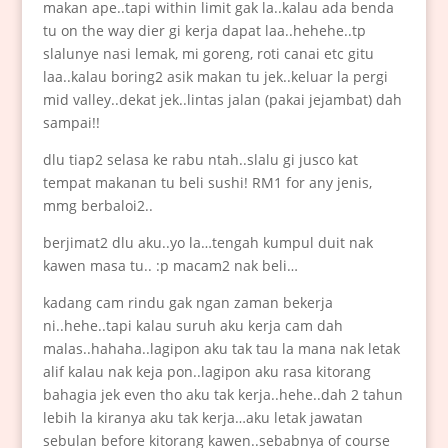
makan ape..tapi within limit gak la..kalau ada benda
tu on the way dier gi kerja dapat laa..hehehe..tp
slalunye nasi lemak, mi goreng, roti canai etc gitu
laa..kalau boring2 asik makan tu jek..keluar la pergi
mid valley..dekat jek..lintas jalan (pakai jejambat) dah
sampai!!
dlu tiap2 selasa ke rabu ntah..slalu gi jusco kat
tempat makanan tu beli sushi! RM1 for any jenis,
mmg berbaloi2..
berjimat2 dlu aku..yo la…tengah kumpul duit nak
kawen masa tu.. :p macam2 nak beli…
kadang cam rindu gak ngan zaman bekerja
ni..hehe..tapi kalau suruh aku kerja cam dah
malas..hahaha..lagipon aku tak tau la mana nak letak
alif kalau nak keja pon..lagipon aku rasa kitorang
bahagia jek even tho aku tak kerja..hehe..dah 2 tahun
lebih la kiranya aku tak kerja…aku letak jawatan
sebulan before kitorang kawen..sebabnya of course