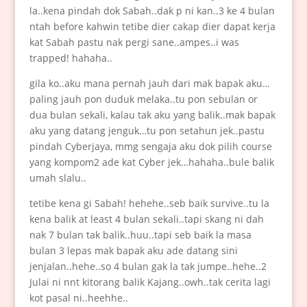
la..kena pindah dok Sabah..dak p ni kan..3 ke 4 bulan
ntah before kahwin tetibe dier cakap dier dapat kerja
kat Sabah pastu nak pergi sane..ampes..i was
trapped! hahaha..
gila ko..aku mana pernah jauh dari mak bapak aku…
paling jauh pon duduk melaka..tu pon sebulan or
dua bulan sekali, kalau tak aku yang balik..mak bapak
aku yang datang jenguk…tu pon setahun jek..pastu
pindah Cyberjaya, mmg sengaja aku dok pilih course
yang kompom2 ade kat Cyber jek…hahaha..bule balik
umah slalu..
tetibe kena gi Sabah! hehehe..seb baik survive..tu la
kena balik at least 4 bulan sekali..tapi skang ni dah
nak 7 bulan tak balik..huu..tapi seb baik la masa
bulan 3 lepas mak bapak aku ade datang sini
jenjalan..hehe..so 4 bulan gak la tak jumpe..hehe..2
Julai ni nnt kitorang balik Kajang..owh..tak cerita lagi
kot pasal ni..heehhe..