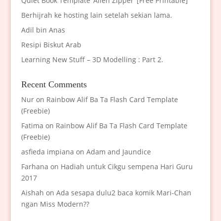
Quiet Book Template ‘Alien Zipper’ [Free Printable]
Berhijrah ke hosting lain setelah sekian lama.
Adil bin Anas
Resipi Biskut Arab
Learning New Stuff – 3D Modelling : Part 2.
Recent Comments
Nur
on
Rainbow Alif Ba Ta Flash Card Template
(Freebie)
Fatima
on
Rainbow Alif Ba Ta Flash Card Template
(Freebie)
asfieda impiana
on
Adam and Jaundice
Farhana
on
Hadiah untuk Cikgu sempena Hari Guru
2017
Aishah
on
Ada sesapa dulu2 baca komik Mari-Chan
ngan Miss Modern??