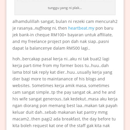
tunggu yang ni plak...
alhamdulillah sangat, bulan ni rezeki cam mencurah2
je rasanya..
nuffnang
ni, then
heartbeat.my
pon baru
jek bank-in cheque RM100+ bayaran untuk affiliate,
and my freelance project pon dah nak siap..pasni
dapat la balancenye dalam RM500 lagi..
hoh..bercakap pasal kerja ni..aku ni tak buat2 lagi
kerja part-time from my former boss tu..huu..dah
lama btol tak reply kat dier..huu..usually kerja yang
dier bagi more to maintanance of his blogs and
websites. Sometimes kerja amik masa, sometimes
cam sangat simple..tp the pay sangat ok..and he and
his wife sangat generous..tak kedekut..masa aku kerja
ngan diorang pon memang best laa..makan tak payah
keluar duit dah..sebab makanan kat pantry mmg
macam2..then pagi2 ada breakfast, the day before tu
kita boleh request kat one of the staff gak kita nak