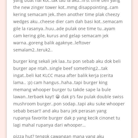
yang buat hal kot..tak tau la aku..first time beli yang
the new zinger tower kot..mmg disappointing..cam
kering semacam jek..then another time plak cheezy
wedges aku..cheese dier cam dah basi kot..semacam
gile la rasanya..huu..ade pulak one time tu..ayam
cam kering gile, kurus and gelap semacam jek
warna..goreng balik agaknye..leftover
semalam2..teruk2..
burger king sekali jek laa..tu pon sebab aku dok beli
burger ape ntah..single beef something2…tak
ingat..beli kat KLCC masa after balik kerja (cerita
lama.. :p) cam hangus..haha..tapi burger king
memang whooper burger tu takde sape la bule
lawan..terbaek kay!! 😀 dak p’s fav pulak double swiss
mushroom burger..pon sodap..tapi aku suke whooper
sebab besar!! and aku baru jek perasan yang
rupanya favorite burger dak p yang kecik cinonet tu
lagi mahal rupanya dari whooper…
pizza hut? tengok cawangan mana yang aku