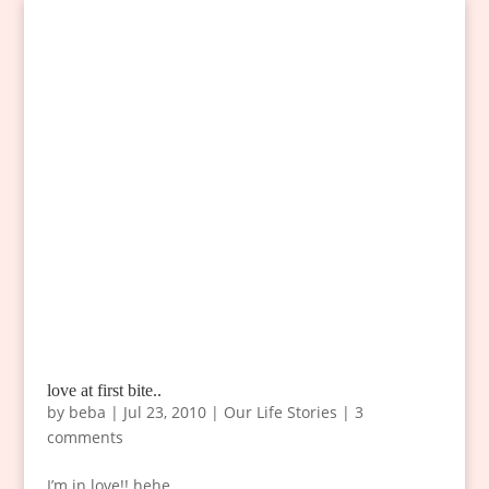
love at first bite..
by
beba
|
Jul 23, 2010
|
Our Life Stories
|
3
comments
I’m in love!! hehe..