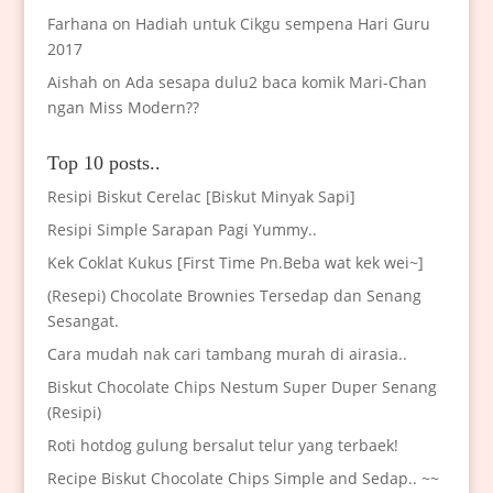
Farhana
on
Hadiah untuk Cikgu sempena Hari Guru
2017
Aishah
on
Ada sesapa dulu2 baca komik Mari-Chan
ngan Miss Modern??
Top 10 posts..
Resipi Biskut Cerelac [Biskut Minyak Sapi]
Resipi Simple Sarapan Pagi Yummy..
Kek Coklat Kukus [First Time Pn.Beba wat kek wei~]
(Resepi) Chocolate Brownies Tersedap dan Senang
Sesangat.
Cara mudah nak cari tambang murah di airasia..
Biskut Chocolate Chips Nestum Super Duper Senang
(Resipi)
Roti hotdog gulung bersalut telur yang terbaek!
Recipe Biskut Chocolate Chips Simple and Sedap.. ~~