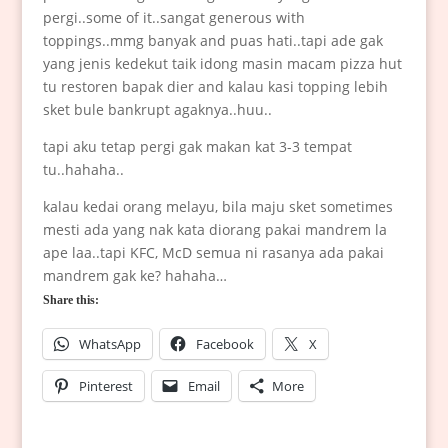
pergi..some of it..sangat generous with
toppings..mmg banyak and puas hati..tapi ade gak
yang jenis kedekut taik idong masin macam pizza hut
tu restoren bapak dier and kalau kasi topping lebih
sket bule bankrupt agaknya..huu..
tapi aku tetap pergi gak makan kat 3-3 tempat
tu..hahaha..
kalau kedai orang melayu, bila maju sket sometimes
mesti ada yang nak kata diorang pakai mandrem la
ape laa..tapi KFC, McD semua ni rasanya ada pakai
mandrem gak ke? hahaha…
Share this:
WhatsApp
Facebook
X
Pinterest
Email
More