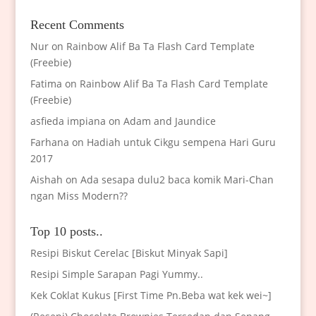
Recent Comments
Nur
on
Rainbow Alif Ba Ta Flash Card Template
(Freebie)
Fatima
on
Rainbow Alif Ba Ta Flash Card Template
(Freebie)
asfieda impiana
on
Adam and Jaundice
Farhana
on
Hadiah untuk Cikgu sempena Hari Guru
2017
Aishah
on
Ada sesapa dulu2 baca komik Mari-Chan
ngan Miss Modern??
Top 10 posts..
Resipi Biskut Cerelac [Biskut Minyak Sapi]
Resipi Simple Sarapan Pagi Yummy..
Kek Coklat Kukus [First Time Pn.Beba wat kek wei~]