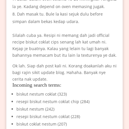
la ye. Kadang depend on oven memasing jugak.
Dah masak tu. Bule la kasi sejuk dulu before
simpan dalam bekas kedap udara.
Silalah cuba ya. Resipi ni memang dah jadi official
recipe biskut coklat cips senang lah kat umah ni.
Kejap je buatnya. Kalau yang lelain tu lagi banyak
bahannya memacam but itu lain la texturenya ye dak.
Ok lah. Siap dah post kali ni. Korang doakanlah aku ni
bagi rajin sikit update blog. Hahaha. Banyak nye
cerita nak update.
Incoming search terms:
biskut nestum coklat (323)
resepi biskut nestum coklat chip (284)
biskut nestum (242)
resepi biskut nestum coklat (228)
biskut coklat nestum (207)