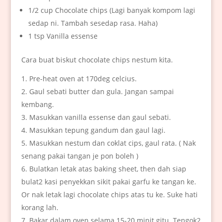
1/2 cup Chocolate chips (Lagi banyak kompom lagi
sedap ni. Tambah sesedap rasa. Haha)
1 tsp Vanilla essense
Cara buat biskut chocolate chips nestum kita.
Pre-heat oven at 170deg celcius.
Gaul sebati butter dan gula. Jangan sampai
kembang.
Masukkan vanilla essense dan gaul sebati.
Masukkan tepung gandum dan gaul lagi.
Masukkan nestum dan coklat cips, gaul rata. ( Nak
senang pakai tangan je pon boleh )
Bulatkan letak atas baking sheet, then dah siap
bulat2 kasi penyekkan sikit pakai garfu ke tangan ke.
Or nak letak lagi chocolate chips atas tu ke. Suke hati
korang lah.
Bakar dalam oven selama 15-20 minit gitu. Tengok2