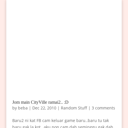
Jom main CityVille ramai2.. :D
by
beba
|
Dec 22, 2010
|
Random Stuff
|
3 comments
Baru2 ni kat FB cam keluar game baru..baru tu tak
baru gak la kot…aku pon cam dah seminggu gak dah