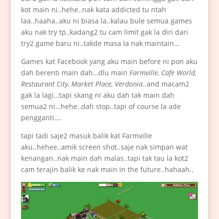
kot main ni..hehe..nak kata addicted tu ntah
laa..haaha..aku ni biasa la..kalau bule semua games
aku nak try tp..kadang2 tu cam limit gak la diri dari
try2 game baru ni..takde masa la nak maintain…
Games kat Facebook yang aku main before ni pon aku
dah berenti main dah…dlu main
Farmville, Cafe World,
Restaurant City, Market Place, Verdonia
..and macam2
gak la lagi…tapi skang ni aku dah tak main dah
semua2 ni…hehe..dah stop..tapi of course la ade
pengganti….
tapi tadi saje2 masuk balik kat Farmville
aku..hehee..amik screen shot..saje nak simpan wat
kenangan..nak main dah malas..tapi tak tau la kot2
cam terajin balik ke nak main in the future..hahaah..