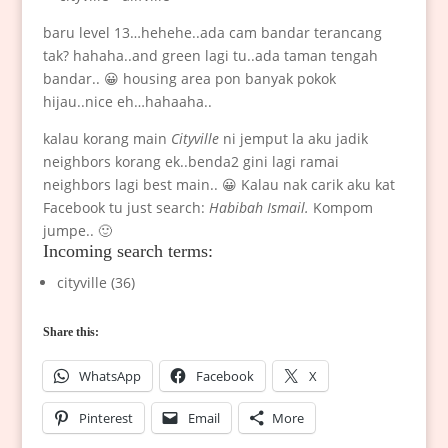
baru level 13…hehehe..ada cam bandar terancang
tak? hahaha..and green lagi tu..ada taman tengah
bandar.. 😀 housing area pon banyak pokok
hijau..nice eh…hahaaha..
kalau korang main
Cityville
ni jemput la aku jadik
neighbors korang ek..benda2 gini lagi ramai
neighbors lagi best main.. 😀 Kalau nak carik aku kat
Facebook tu just search:
Habibah Ismail.
Kompom
jumpe.. 🙂
Incoming search terms:
cityville (36)
Share this:
WhatsApp
Facebook
X
Pinterest
Email
More