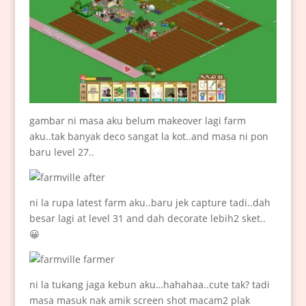
gambar ni masa aku belum makeover lagi farm
aku..tak banyak deco sangat la kot..and masa ni pon
baru level 27..
ni la rupa latest farm aku..baru jek capture tadi..dah
besar lagi at level 31 and dah decorate lebih2 sket..
😀
ni la tukang jaga kebun aku…hahahaa..cute tak? tadi
masa masuk nak amik screen shot macam2 plak