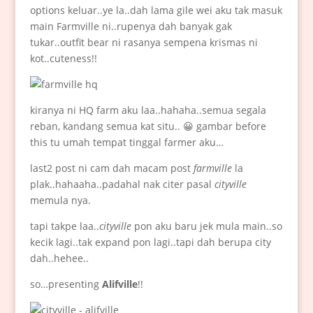
options keluar..ye la..dah lama gile wei aku tak masuk
main Farmville ni..rupenya dah banyak gak
tukar..outfit bear ni rasanya sempena krismas ni
kot..cuteness!!
kiranya ni HQ farm aku laa..hahaha..semua segala
reban, kandang semua kat situ.. 😀 gambar before
this tu umah tempat tinggal farmer aku…
last2 post ni cam dah macam post
farmville
la
plak..hahaaha..padahal nak citer pasal
cityville
memula nya.
tapi takpe laa..
cityville
pon aku baru jek mula main..so
kecik lagi..tak expand pon lagi..tapi dah berupa city
dah..hehee..
so…presenting
Alifville
!!