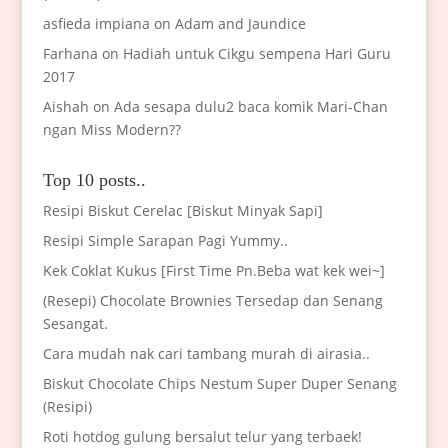
asfieda impiana
on
Adam and Jaundice
Farhana
on
Hadiah untuk Cikgu sempena Hari Guru
2017
Aishah
on
Ada sesapa dulu2 baca komik Mari-Chan
ngan Miss Modern??
Top 10 posts..
Resipi Biskut Cerelac [Biskut Minyak Sapi]
Resipi Simple Sarapan Pagi Yummy..
Kek Coklat Kukus [First Time Pn.Beba wat kek wei~]
(Resepi) Chocolate Brownies Tersedap dan Senang
Sesangat.
Cara mudah nak cari tambang murah di airasia..
Biskut Chocolate Chips Nestum Super Duper Senang
(Resipi)
Roti hotdog gulung bersalut telur yang terbaek!