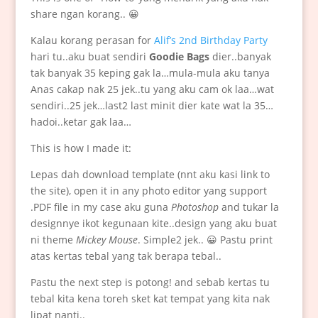
share ngan korang.. 😀
Kalau korang perasan for
Alif’s 2nd Birthday Party
hari tu..aku buat sendiri
Goodie Bags
dier..banyak
tak banyak 35 keping gak la…mula-mula aku tanya
Anas cakap nak 25 jek..tu yang aku cam ok laa…wat
sendiri..25 jek…last2 last minit dier kate wat la 35…
hadoi..ketar gak laa…
This is how I made it:
Lepas dah download template (nnt aku kasi link to
the site), open it in any photo editor yang support
.PDF file in my case aku guna
Photoshop
and tukar la
designnye ikot kegunaan kite..design yang aku buat
ni theme
Mickey Mouse
. Simple2 jek.. 😀 Pastu print
atas kertas tebal yang tak berapa tebal..
Pastu the next step is potong! and sebab kertas tu
tebal kita kena toreh sket kat tempat yang kita nak
lipat nanti..