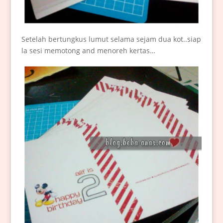
Setelah bertungkus lumut selama sejam dua kot..siap
la sesi memotong and menoreh kertas…