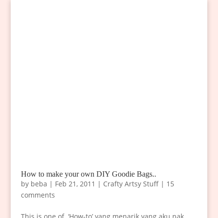
How to make your own DIY Goodie Bags..
by
beba
|
Feb 21, 2011
|
Crafty Artsy Stuff
|
15
comments
This is one of ‘How-to’ yang menarik yang aku nak