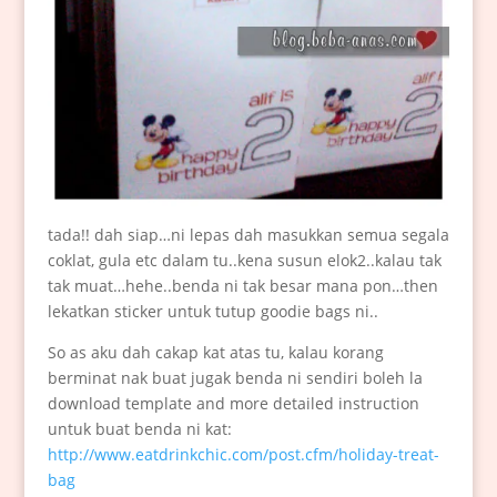
tada!! dah siap…ni lepas dah masukkan semua segala
coklat, gula etc dalam tu..kena susun elok2..kalau tak
tak muat…hehe..benda ni tak besar mana pon…then
lekatkan sticker untuk tutup goodie bags ni..
So as aku dah cakap kat atas tu, kalau korang
berminat nak buat jugak benda ni sendiri boleh la
download template and more detailed instruction
untuk buat benda ni kat:
http://www.eatdrinkchic.com/post.cfm/holiday-treat-
bag