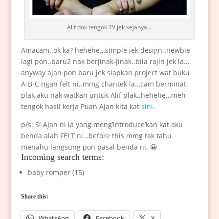
Alif dok tengok TV jek kejanya...
Amacam..ok ka? hehehe…simple jek design..newbie
lagi pon..baru2 nak berjinak-jinak..bila rajin jek la…
anyway ajan pon baru jek siapkan project wat buku
A-B-C ngan felt ni..mmg chantek la…cam berminat
plak aku nak watkan untuk Alif plak..hehehe…meh
tengok hasil kerja Puan Ajan kita kat
sini
.
p/s: Si Ajan ni la yang meng’introduce’kan kat aku
benda alah
FELT
ni…before this mmg tak tahu
menahu langsung pon pasal benda ni. 😀
Incoming search terms:
baby romper (15)
Share this:
WhatsApp
Facebook
X