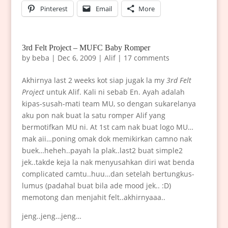
Pinterest
Email
More
3rd Felt Project – MUFC Baby Romper
by
beba
|
Dec 6, 2009
|
Alif
|
17 comments
Akhirnya last 2 weeks kot siap jugak la my
3rd Felt
Project
untuk Alif. Kali ni sebab En. Ayah adalah
kipas-susah-mati team MU, so dengan sukarelanya
aku pon nak buat la satu romper Alif yang
bermotifkan MU ni. At 1st cam nak buat logo MU…
mak aii…poning omak dok memikirkan camno nak
buek…heheh..payah la plak..last2 buat simple2
jek..takde keja la nak menyusahkan diri wat benda
complicated camtu..huu…dan setelah bertungkus-
lumus (padahal buat bila ade mood jek.. :D)
memotong dan menjahit felt..akhirnyaaa..
jeng..jeng…jeng…