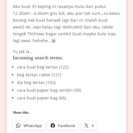
Aku buat 35 keping ni rasanya mula dari pukul
12.30am – 6.00am gitu kot..aku pon tak sure…so kalau
korang nak buat banyak lagi dari ni silalah buat
awal2 ek…tapi kalau lagi dedicated dari aku..takde
tengok TVshows bagai sambil buat maybe bule siap
lagi awal..hehehe.. 😀
Tu jek la…
Incoming search terms:
cara buat beg kertas (122)
beg kertas coklat (121)
diy beg kertas (102)
cara buat paper bag sendiri (90)
cara buat paper bag (66)
Share this:
WhatsApp
Facebook
X