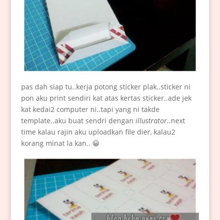
pas dah siap tu..kerja potong sticker plak..sticker ni
pon aku print sendiri kat atas kertas sticker..ade jek
kat kedai2 computer ni..tapi yang ni takde
template..aku buat sendri dengan
illustrator
..next
time kalau rajin aku uploadkan file dier, kalau2
korang minat la kan.. 😀