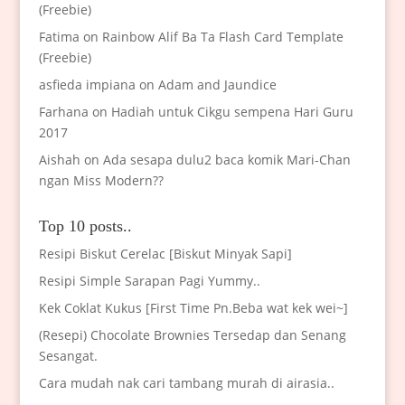
(Freebie)
Fatima
on
Rainbow Alif Ba Ta Flash Card Template
(Freebie)
asfieda impiana
on
Adam and Jaundice
Farhana
on
Hadiah untuk Cikgu sempena Hari Guru
2017
Aishah
on
Ada sesapa dulu2 baca komik Mari-Chan
ngan Miss Modern??
Top 10 posts..
Resipi Biskut Cerelac [Biskut Minyak Sapi]
Resipi Simple Sarapan Pagi Yummy..
Kek Coklat Kukus [First Time Pn.Beba wat kek wei~]
(Resepi) Chocolate Brownies Tersedap dan Senang
Sesangat.
Cara mudah nak cari tambang murah di airasia..