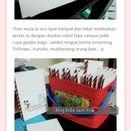
Then mula la sesi lipat melipat dan lekat melekatkan
kertas tu dengan double sided tape sampai jadik
rupe goodie bags…sambil tengok online streaming
TVShows…hohoho..multitasking orang kate.. :p