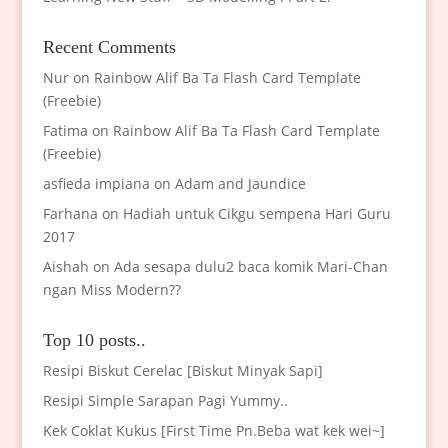
Recent Comments
Nur
on
Rainbow Alif Ba Ta Flash Card Template
(Freebie)
Fatima
on
Rainbow Alif Ba Ta Flash Card Template
(Freebie)
asfieda impiana
on
Adam and Jaundice
Farhana
on
Hadiah untuk Cikgu sempena Hari Guru
2017
Aishah
on
Ada sesapa dulu2 baca komik Mari-Chan
ngan Miss Modern??
Top 10 posts..
Resipi Biskut Cerelac [Biskut Minyak Sapi]
Resipi Simple Sarapan Pagi Yummy..
Kek Coklat Kukus [First Time Pn.Beba wat kek wei~]