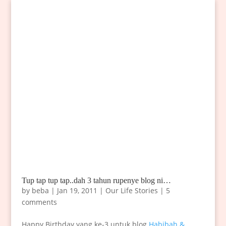
Tup tap tup tap..dah 3 tahun rupenye blog ni…
by
beba
|
Jan 19, 2011
|
Our Life Stories
|
5
comments
Happy Birthday yang ke-3 untuk blog
Habibah &