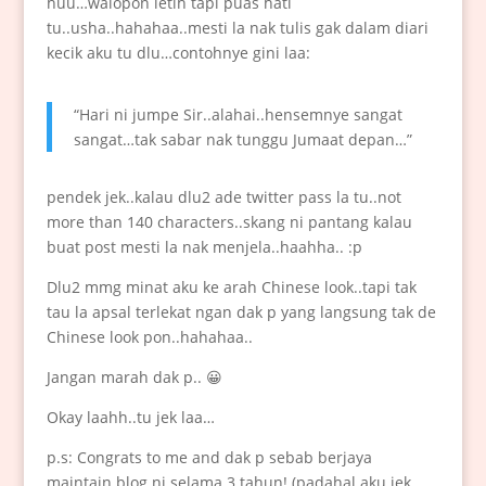
huu…walopon letih tapi puas hati
tu..usha..hahahaa..mesti la nak tulis gak dalam diari
kecik aku tu dlu…contohnye gini laa:
“Hari ni jumpe Sir..alahai..hensemnye sangat
sangat…tak sabar nak tunggu Jumaat depan…”
pendek jek..kalau dlu2 ade twitter pass la tu..not
more than 140 characters..skang ni pantang kalau
buat post mesti la nak menjela..haahha.. :p
Dlu2 mmg minat aku ke arah Chinese look..tapi tak
tau la apsal terlekat ngan dak p yang langsung tak de
Chinese look pon..hahahaa..
Jangan marah dak p.. 😀
Okay laahh..tu jek laa…
p.s: Congrats to me and dak p sebab berjaya
maintain blog ni selama 3 tahun! (padahal aku jek