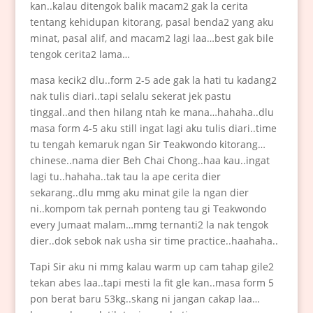
kan..kalau ditengok balik macam2 gak la cerita
tentang kehidupan kitorang, pasal benda2 yang aku
minat, pasal alif, and macam2 lagi laa…best gak bile
tengok cerita2 lama…
masa kecik2 dlu..form 2-5 ade gak la hati tu kadang2
nak tulis diari..tapi selalu sekerat jek pastu
tinggal..and then hilang ntah ke mana…hahaha..dlu
masa form 4-5 aku still ingat lagi aku tulis diari..time
tu tengah kemaruk ngan Sir Teakwondo kitorang…
chinese..nama dier Beh Chai Chong..haa kau..ingat
lagi tu..hahaha..tak tau la ape cerita dier
sekarang..dlu mmg aku minat gile la ngan dier
ni..kompom tak pernah ponteng tau gi Teakwondo
every Jumaat malam…mmg ternanti2 la nak tengok
dier..dok sebok nak usha sir time practice..haahaha..
Tapi Sir aku ni mmg kalau warm up cam tahap gile2
tekan abes laa..tapi mesti la fit gle kan..masa form 5
pon berat baru 53kg..skang ni jangan cakap laa…