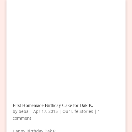
First Homemade Birthday Cake for Dak P..
by
beba
|
Apr 17, 2015
|
Our Life Stories
|
1
comment
Happy Birthday Dak P!