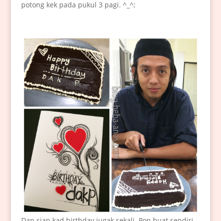
potong kek pada pukul 3 pagi. ^_^;
Dan siap kad birthday jugak sekali. Pon buat sendiri.