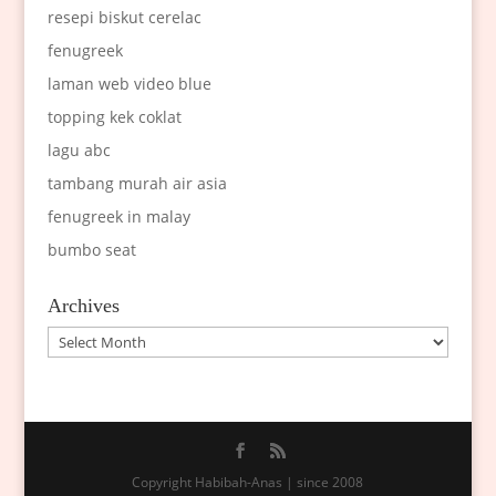
resepi biskut cerelac
fenugreek
laman web video blue
topping kek coklat
lagu abc
tambang murah air asia
fenugreek in malay
bumbo seat
Archives
Archives
Copyright Habibah-Anas | since 2008