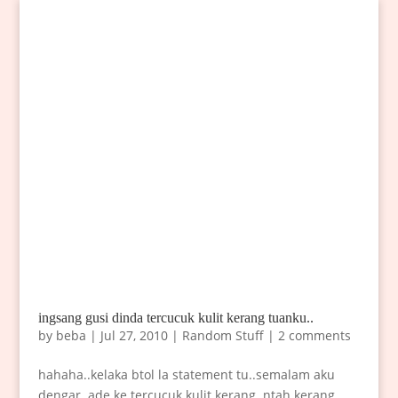
ingsang gusi dinda tercucuk kulit kerang tuanku..
by
beba
|
Jul 27, 2010
|
Random Stuff
|
2 comments
hahaha..kelaka btol la statement tu..semalam aku
dengar..ade ke tercucuk kulit kerang..ntah kerang