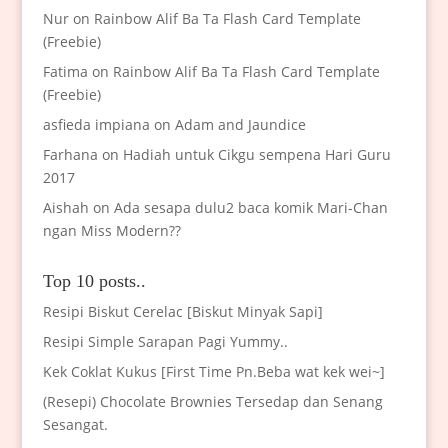
Nur
on
Rainbow Alif Ba Ta Flash Card Template
(Freebie)
Fatima
on
Rainbow Alif Ba Ta Flash Card Template
(Freebie)
asfieda impiana
on
Adam and Jaundice
Farhana
on
Hadiah untuk Cikgu sempena Hari Guru
2017
Aishah
on
Ada sesapa dulu2 baca komik Mari-Chan
ngan Miss Modern??
Top 10 posts..
Resipi Biskut Cerelac [Biskut Minyak Sapi]
Resipi Simple Sarapan Pagi Yummy..
Kek Coklat Kukus [First Time Pn.Beba wat kek wei~]
(Resepi) Chocolate Brownies Tersedap dan Senang
Sesangat.