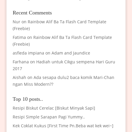
Recent Comments
Nur
on
Rainbow Alif Ba Ta Flash Card Template
(Freebie)
Fatima
on
Rainbow Alif Ba Ta Flash Card Template
(Freebie)
asfieda impiana
on
Adam and Jaundice
Farhana
on
Hadiah untuk Cikgu sempena Hari Guru
2017
Aishah
on
Ada sesapa dulu2 baca komik Mari-Chan
ngan Miss Modern??
Top 10 posts..
Resipi Biskut Cerelac [Biskut Minyak Sapi]
Resipi Simple Sarapan Pagi Yummy..
Kek Coklat Kukus [First Time Pn.Beba wat kek wei~]