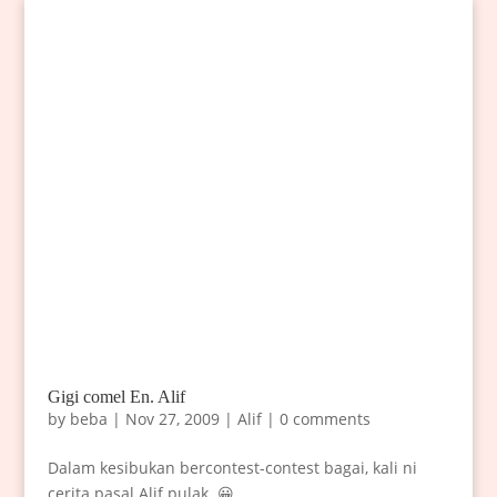
Gigi comel En. Alif
by
beba
|
Nov 27, 2009
|
Alif
|
0 comments
Dalam kesibukan bercontest-contest bagai, kali ni
cerita pasal Alif pulak. 😀