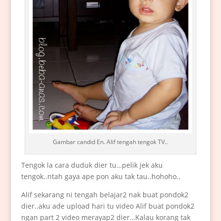
Gambar candid En. Alif tengah tengok TV..
Tengok la cara duduk dier tu…pelik jek aku
tengok..ntah gaya ape pon aku tak tau..hohoho..
Alif sekarang ni tengah belajar2 nak buat pondok2
dier..aku ade upload hari tu video Alif buat pondok2
ngan part 2 video merayap2 dier…Kalau korang tak