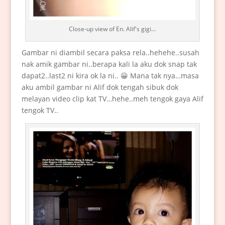
Close-up view of En. Alif's gigi...
Gambar ni diambil secara paksa rela..hehehe..susah
nak amik gambar ni..berapa kali la aku dok snap tak
dapat2..last2 ni kira ok la ni.. 😀 Mana tak nya…masa
aku ambil gambar ni Alif dok tengah sibuk dok
melayan video clip kat TV…hehe..meh tengok gaya Alif
tengok TV..