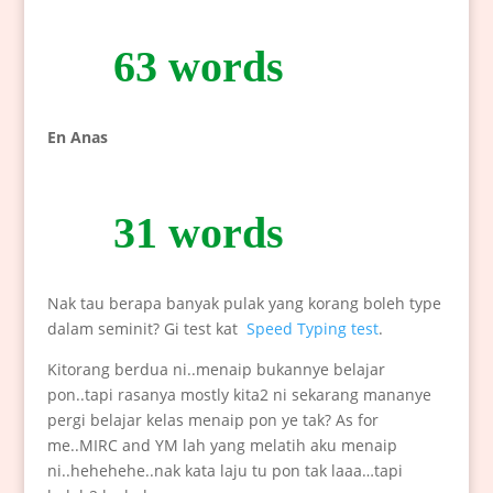
63 words
En Anas
31 words
Nak tau berapa banyak pulak yang korang boleh type
dalam seminit? Gi test kat
Speed Typing test
.
Kitorang berdua ni..menaip bukannye belajar
pon..tapi rasanya mostly kita2 ni sekarang mananye
pergi belajar kelas menaip pon ye tak? As for
me..MIRC and YM lah yang melatih aku menaip
ni..hehehehe..nak kata laju tu pon tak laaa…tapi