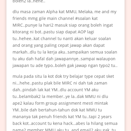
boleh2 la..hehe..
dlu masa zaman Alpha kat MMU, Melaka, me and my
friends mmg gile main channel #soalan kat
MIRC..punye la hari2 masuk siap orang boleh ingat
kitorang ni bot..pastu siap dapat AOP lagi
tu..hehee..kat channel tu nanti akan keluar soalan
and orang yang paling cepat jawap akan dapat
markah..dlu tu la kerja aku..sampaikan semua soalan
tu aku dah hafal dah jawapannye..sampai walaupon
jawapan tu ade typo..boleh gak jawap ngan typo2 tu..
mula pada situ la kot dok try belajar type cepat sket
ni…hehe..pastu plak bile MIRC ni dah tak zaman
dah..pindah lak kat YM..dlu account YM aku
tu..belambak2 la member..ye la..dak MMU ni dlu
ape2 kalau form group assignment mesti mintak
YM..bile dah bertahun-tahun dok kat MMU tu
mananya tak penuh friends kat YM tu..tapi 2 years
back kot..account tu kena hack…abes la hilang semua
nama2 member MMU aku tu..and email2 aku gak..tu