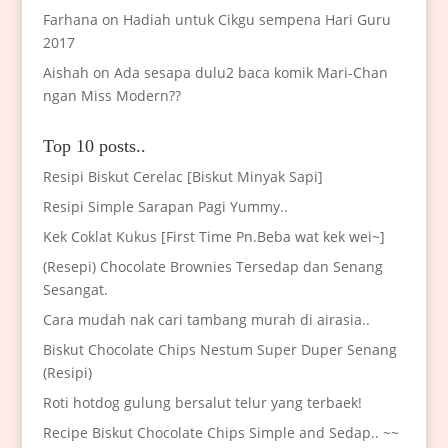
Farhana
on
Hadiah untuk Cikgu sempena Hari Guru
2017
Aishah
on
Ada sesapa dulu2 baca komik Mari-Chan
ngan Miss Modern??
Top 10 posts..
Resipi Biskut Cerelac [Biskut Minyak Sapi]
Resipi Simple Sarapan Pagi Yummy..
Kek Coklat Kukus [First Time Pn.Beba wat kek wei~]
(Resepi) Chocolate Brownies Tersedap dan Senang
Sesangat.
Cara mudah nak cari tambang murah di airasia..
Biskut Chocolate Chips Nestum Super Duper Senang
(Resipi)
Roti hotdog gulung bersalut telur yang terbaek!
Recipe Biskut Chocolate Chips Simple and Sedap.. ~~