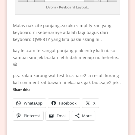
Dvorak Keyboard Layout..
Malas nak cite panjang..so aku simplify kan yang
keyboard ni sebenarnye adalah lagi bagus dari
keyboard QWERTY yang kita pakai skang ni..
kay le..cam tersangat panjang plak entry kali ni..so
sampai sini jek la..dah letih dah menaip ni..hehehe..
😀
p.s: kalau korang wat test tu..share2 la result korang
kat comment kat bawah ni ek…nak gak tau..saje2 jek..
Share this:
WhatsApp
Facebook
X
Pinterest
Email
More