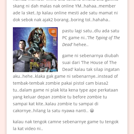
skang ni dah malas nak online YM..hahaa..member
ade la sket..tp kalau online mesti ade satu mamat ni
dok sebok nak ajak2 borang..boring tol..hahaha..
pastu lagi satu..dlu ada satu
PC game ni..’
The Typing of The
Dead
‘ hehee..
game ni sebenarnya diubah
suai dari ‘The House of The
Dead’ kalau tak silap ingatan
aku..hehe..klaka gak game ni sebenarnye..instead of
tembak-tembak zombie pakai pistol cam biasa2
tu..dalam game ni plak kita kena type ape perkataan
yang keluar depan zombie tu before zombie tu
sampai kat kite..kalau zombie tu sampai di
cakornye..hilang la satu nyawa nanti.. 😀
kalau nak tengok camne sebenarnye game tu tengok
la kat video ni..