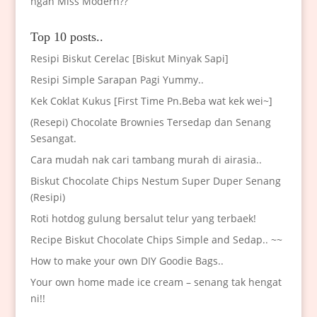
ngan Miss Modern??
Top 10 posts..
Resipi Biskut Cerelac [Biskut Minyak Sapi]
Resipi Simple Sarapan Pagi Yummy..
Kek Coklat Kukus [First Time Pn.Beba wat kek wei~]
(Resepi) Chocolate Brownies Tersedap dan Senang
Sesangat.
Cara mudah nak cari tambang murah di airasia..
Biskut Chocolate Chips Nestum Super Duper Senang
(Resipi)
Roti hotdog gulung bersalut telur yang terbaek!
Recipe Biskut Chocolate Chips Simple and Sedap.. ~~
How to make your own DIY Goodie Bags..
Your own home made ice cream – senang tak hengat
ni!!