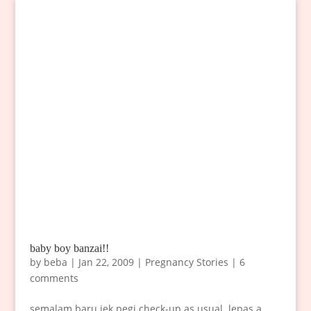
baby boy banzai!!
by
beba
|
Jan 22, 2009
|
Pregnancy Stories
|
6
comments
semalam baru jek pegi check-up as usual..lepas a