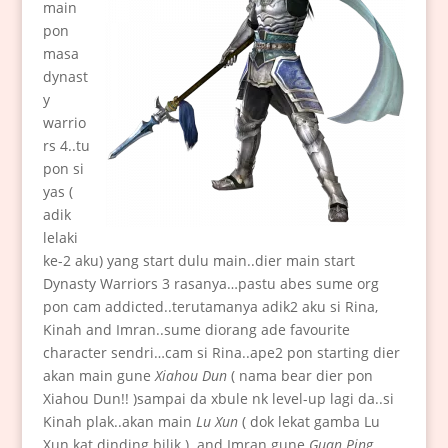
main
pon
masa
dynast
y
warrio
rs 4..tu
pon si
yas (
adik
lelaki
ke-2 aku) yang start dulu main..dier main start
Dynasty Warriors 3 rasanya…pastu abes sume org
pon cam addicted..terutamanya adik2 aku si Rina,
Kinah and Imran..sume diorang ade favourite
character sendri…cam si Rina..ape2 pon starting dier
akan main gune
Xiahou Dun
( nama bear dier pon
Xiahou Dun!! )sampai da xbule nk level-up lagi da..si
Kinah plak..akan main
Lu Xun
( dok lekat gamba Lu
Xun kat dinding bilik )
..
and Imran gune
Guan Ping…