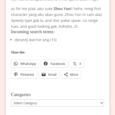
as for me plak..aku suke
Zhou Yun
!! hehe..mmg first
character yang aku akan gune..Zhou Yun ni cam ala2
Speedy type gak la..and dier pakai spear..so range
luas..and good looking gak..hohoho..:D
Incoming search terms:
dynasty warrior png (15)
Share this:
WhatsApp
Facebook
X
Pinterest
Email
More
Categories
Categories