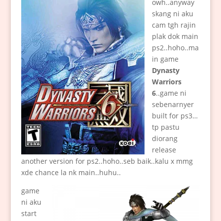
owh..anyway
skang ni aku
cam tgh rajin
plak dok main
ps2..hoho..ma
in game
Dynasty
Warriors
6
..game ni
sebenarnyer
built for ps3…
tp pastu
diorang
release
another version for ps2..hoho..seb baik..kalu x mmg
xde chance la nk main..huhu..
game
ni aku
start