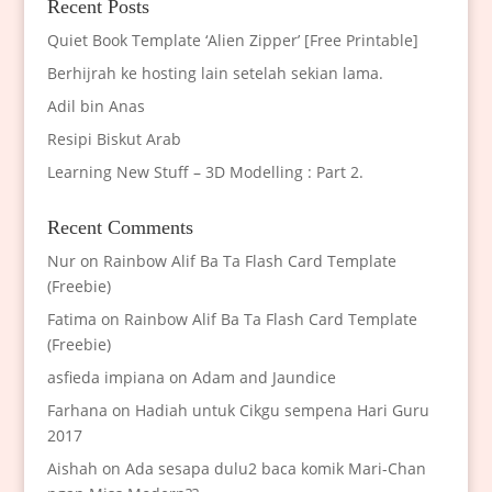
Recent Posts
Quiet Book Template ‘Alien Zipper’ [Free Printable]
Berhijrah ke hosting lain setelah sekian lama.
Adil bin Anas
Resipi Biskut Arab
Learning New Stuff – 3D Modelling : Part 2.
Recent Comments
Nur
on
Rainbow Alif Ba Ta Flash Card Template
(Freebie)
Fatima
on
Rainbow Alif Ba Ta Flash Card Template
(Freebie)
asfieda impiana
on
Adam and Jaundice
Farhana
on
Hadiah untuk Cikgu sempena Hari Guru
2017
Aishah
on
Ada sesapa dulu2 baca komik Mari-Chan