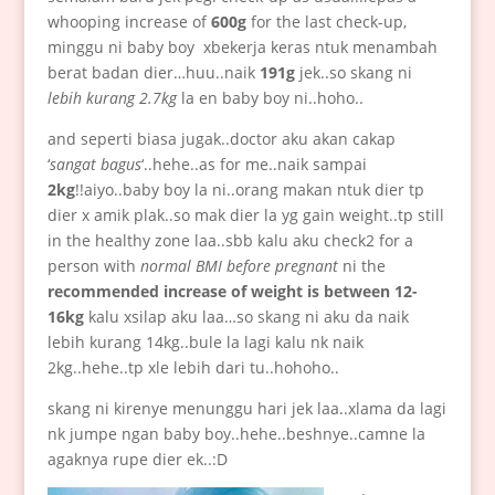
whooping increase of
600g
for the last check-up,
minggu ni baby boy xbekerja keras ntuk menambah
berat badan dier…huu..naik
191g
jek..so skang ni
lebih kurang 2.7kg
la en baby boy ni..hoho..
and seperti biasa jugak..doctor aku akan cakap
‘
sangat bagus
‘..hehe..as for me..naik sampai
2kg
!!aiyo..baby boy la ni..orang makan ntuk dier tp
dier x amik plak..so mak dier la yg gain weight..tp still
in the healthy zone laa..sbb kalu aku check2 for a
person with
normal BMI before pregnant
ni the
recommended increase of weight is between 12-
16kg
kalu xsilap aku laa…so skang ni aku da naik
lebih kurang 14kg..bule la lagi kalu nk naik
2kg..hehe..tp xle lebih dari tu..hohoho..
skang ni kirenye menunggu hari jek laa..xlama da lagi
nk jumpe ngan baby boy..hehe..beshnye..camne la
agaknya rupe dier ek..:D