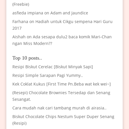
(Freebie)
asfieda impiana
on
Adam and Jaundice
Farhana
on
Hadiah untuk Cikgu sempena Hari Guru
2017
Aishah
on
Ada sesapa dulu2 baca komik Mari-Chan
ngan Miss Modern??
Top 10 posts..
Resipi Biskut Cerelac [Biskut Minyak Sapi]
Resipi Simple Sarapan Pagi Yummy..
Kek Coklat Kukus [First Time Pn.Beba wat kek wei~]
(Resepi) Chocolate Brownies Tersedap dan Senang
Sesangat.
Cara mudah nak cari tambang murah di airasia..
Biskut Chocolate Chips Nestum Super Duper Senang
(Resipi)