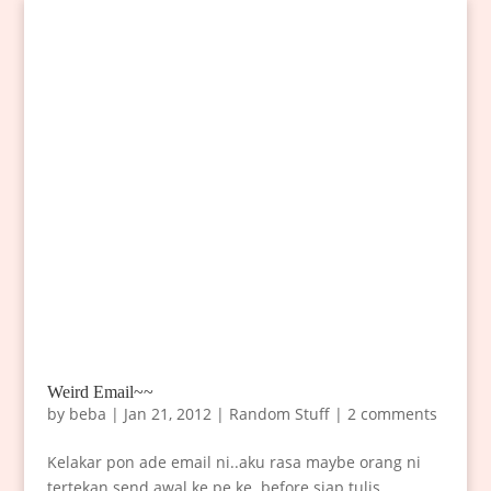
Weird Email~~
by
beba
|
Jan 21, 2012
|
Random Stuff
|
2 comments
Kelakar pon ade email ni..aku rasa maybe orang ni
tertekan send awal ke pe ke..before siap tulis