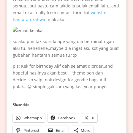
semua…but pastu cam takde la pulak email lain…and
email ni actually from contact form kat
website
hantaran kahwin
mak aku..
so aku pon tak sure la ape yang dia berminat ngan
aku tu..hehehehe..maybe dia ingat aku kot yang buat
gubahan hantaran semua tu? :p
p.s: Kek for birthday Alif dah selamat diorder..and
hopeful hasilnya akan best~~ theme pon dah
decide..so satgi nak design for goodie bags Alif
pulak.. 😀 simple gak cam yang last year punye…
Share this:
WhatsApp
Facebook
X
Pinterest
Email
More