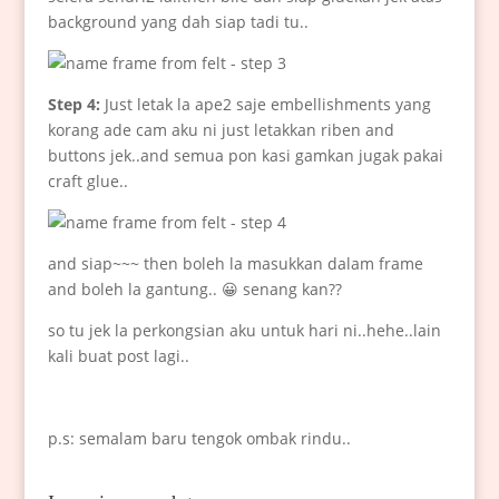
background yang dah siap tadi tu..
Step 4:
Just letak la ape2 saje embellishments yang
korang ade cam aku ni just letakkan riben and
buttons jek..and semua pon kasi gamkan jugak pakai
craft glue..
and siap~~~ then boleh la masukkan dalam frame
and boleh la gantung.. 😀 senang kan??
so tu jek la perkongsian aku untuk hari ni..hehe..lain
kali buat post lagi..
p.s: semalam baru tengok ombak rindu..