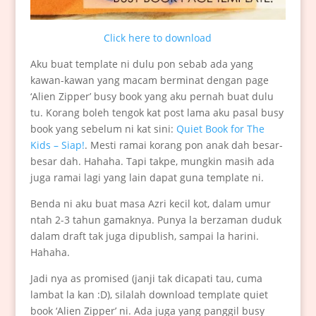
Click here to download
Aku buat template ni dulu pon sebab ada yang
kawan-kawan yang macam berminat dengan page
‘Alien Zipper’ busy book yang aku pernah buat dulu
tu. Korang boleh tengok kat post lama aku pasal busy
book yang sebelum ni kat sini:
Quiet Book for The
Kids – Siap!
. Mesti ramai korang pon anak dah besar-
besar dah. Hahaha. Tapi takpe, mungkin masih ada
juga ramai lagi yang lain dapat guna template ni.
Benda ni aku buat masa Azri kecil kot, dalam umur
ntah 2-3 tahun gamaknya. Punya la berzaman duduk
dalam draft tak juga dipublish, sampai la harini.
Hahaha.
Jadi nya as promised (janji tak dicapati tau, cuma
lambat la kan :D), silalah download template quiet
book ‘Alien Zipper’ ni. Ada juga yang panggil busy