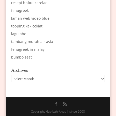
resepi biskut cerelac
fenugreek
laman web video blue
topping kek coklat
lagu abc
tambang murah air asia
fenugreek in malay
bumbo seat
Archives
Archives
Copyright Habibah-Anas | since 2008