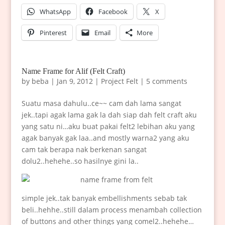
WhatsApp
Facebook
X
Pinterest
Email
More
Name Frame for Alif (Felt Craft)
by
beba
|
Jan 9, 2012
|
Project Felt
|
5 comments
Suatu masa dahulu..ce~~ cam dah lama sangat
jek..tapi agak lama gak la dah siap dah felt craft aku
yang satu ni…aku buat pakai felt2 lebihan aku yang
agak banyak gak laa..and mostly warna2 yang aku
cam tak berapa nak berkenan sangat
dolu2..hehehe..so hasilnye gini la..
simple jek..tak banyak embellishments sebab tak
beli..hehhe..still dalam process menambah collection
of buttons and other things yang comel2..hehehe…