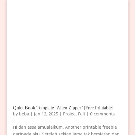
Quiet Book Template ‘Alien Zipper’ [Free Printable]
by
beba
|
Jan 12, 2025
|
Project Felt
|
0 comments
Hi dan assalamualaikum. Another printable freebie
daripada aku. Setelah sekian lama tak bersiaran dan