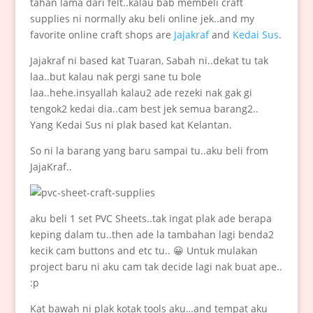
tahan lama dari felt..kalau bab membeli craft
supplies ni normally aku beli online jek..and my
favorite online craft shops are
Jajakraf
and
Kedai Sus
.
Jajakraf ni based kat Tuaran, Sabah ni..dekat tu tak
laa..but kalau nak pergi sane tu bole
laa..hehe.insyallah kalau2 ade rezeki nak gak gi
tengok2 kedai dia..cam best jek semua barang2..
Yang Kedai Sus ni plak based kat Kelantan.
So ni la barang yang baru sampai tu..aku beli from
JajaKraf..
aku beli 1 set PVC Sheets..tak ingat plak ade berapa
keping dalam tu..then ade la tambahan lagi benda2
kecik cam buttons and etc tu.. 😀 Untuk mulakan
project baru ni aku cam tak decide lagi nak buat ape..
:p
Kat bawah ni plak kotak tools aku…and tempat aku