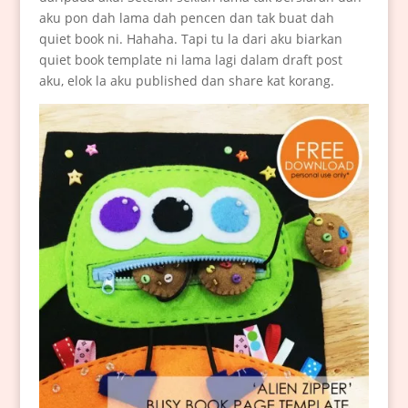
aku pon dah lama dah pencen dan tak buat dah
quiet book ni. Hahaha. Tapi tu la dari aku biarkan
quiet book template ni lama lagi dalam draft post
aku, elok la aku published dan share kat korang.