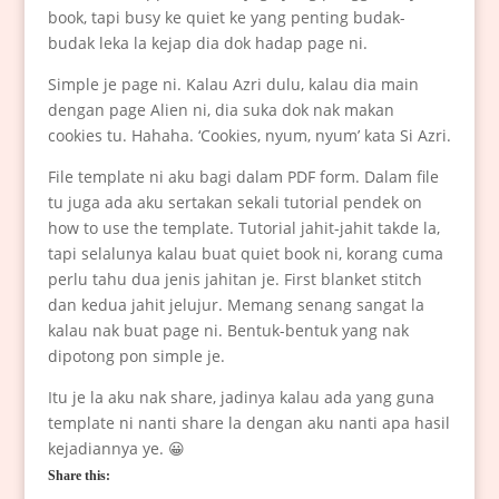
book, tapi busy ke quiet ke yang penting budak-
budak leka la kejap dia dok hadap page ni.
Simple je page ni. Kalau Azri dulu, kalau dia main
dengan page Alien ni, dia suka dok nak makan
cookies tu. Hahaha. ‘Cookies, nyum, nyum’ kata Si Azri.
File template ni aku bagi dalam PDF form. Dalam file
tu juga ada aku sertakan sekali tutorial pendek on
how to use the template. Tutorial jahit-jahit takde la,
tapi selalunya kalau buat quiet book ni, korang cuma
perlu tahu dua jenis jahitan je. First blanket stitch
dan kedua jahit jelujur. Memang senang sangat la
kalau nak buat page ni. Bentuk-bentuk yang nak
dipotong pon simple je.
Itu je la aku nak share, jadinya kalau ada yang guna
template ni nanti share la dengan aku nanti apa hasil
kejadiannya ye. 😀
Share this: