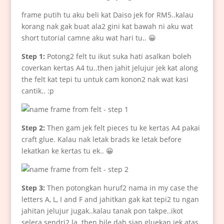
frame putih tu aku beli kat Daiso jek for RM5..kalau
korang nak gak buat ala2 gini kat bawah ni aku wat
short tutorial camne aku wat hari tu.. 😀
Step 1:
Potong2 felt tu ikut suka hati asalkan boleh
coverkan kertas A4 tu..then jahit jelujur jek kat along
the felt kat tepi tu untuk cam konon2 nak wat kasi
cantik.. :p
Step 2:
Then gam jek felt pieces tu ke kertas A4 pakai
craft glue. Kalau nak letak brads ke letak before
lekatkan ke kertas tu ek.. 😀
Step 3:
Then potongkan huruf2 nama in my case the
letters A, L, I and F and jahitkan gak kat tepi2 tu ngan
jahitan jelujur jugak..kalau tanak pon takpe..ikot
selera sendri2 la..then bile dah siap gluekan jek atas