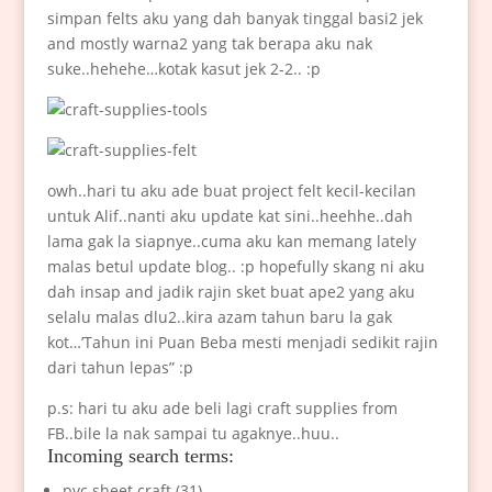
simpan felts aku yang dah banyak tinggal basi2 jek
and mostly warna2 yang tak berapa aku nak
suke..hehehe…kotak kasut jek 2-2.. :p
owh..hari tu aku ade buat project felt kecil-kecilan
untuk Alif..nanti aku update kat sini..heehhe..dah
lama gak la siapnye..cuma aku kan memang lately
malas betul update blog.. :p hopefully skang ni aku
dah insap and jadik rajin sket buat ape2 yang aku
selalu malas dlu2..kira azam tahun baru la gak
kot…’Tahun ini Puan Beba mesti menjadi sedikit rajin
dari tahun lepas” :p
p.s: hari tu aku ade beli lagi craft supplies from
FB..bile la nak sampai tu agaknye..huu..
Incoming search terms:
pvc sheet craft (31)