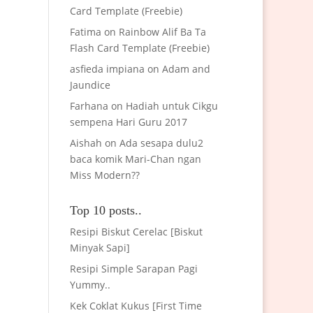
Card Template (Freebie)
Fatima
on
Rainbow Alif Ba Ta
Flash Card Template (Freebie)
asfieda impiana
on
Adam and
Jaundice
Farhana
on
Hadiah untuk Cikgu
sempena Hari Guru 2017
Aishah
on
Ada sesapa dulu2
baca komik Mari-Chan ngan
Miss Modern??
Top 10 posts..
Resipi Biskut Cerelac [Biskut
Minyak Sapi]
Resipi Simple Sarapan Pagi
Yummy..
Kek Coklat Kukus [First Time