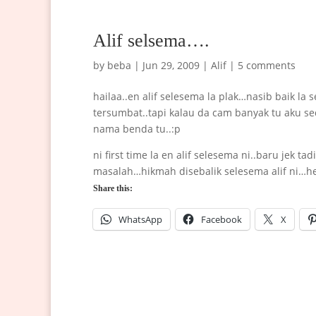
Alif selsema….
by
beba
|
Jun 29, 2009
|
Alif
|
5 comments
hailaa..en alif selesema la plak…nasib baik la s
tersumbat..tapi kalau da cam banyak tu aku se
nama benda tu..:p
ni first time la en alif selesema ni..baru jek t
masalah…hikmah disebalik selesema alif ni…he
Share this:
WhatsApp
Facebook
X