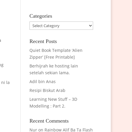
Categories
Categories
a
Recent Posts
Quiet Book Template ‘Alien
Zipper’ [Free Printable]
ng
Berhijrah ke hosting lain
setelah sekian lama.
Adil bin Anas
ni la
Resipi Biskut Arab
Learning New Stuff – 3D
Modelling : Part 2.
Recent Comments
Nur
on
Rainbow Alif Ba Ta Flash