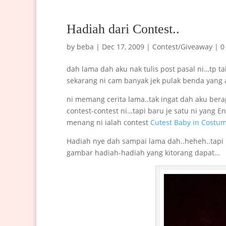
Hadiah dari Contest..
by
beba
|
Dec 17, 2009
|
Contest/Giveaway
|
0
dah lama dah aku nak tulis post pasal ni…tp tak
sekarang ni cam banyak jek pulak benda yang a
ni memang cerita lama..tak ingat dah aku bera
contest-contest ni…tapi baru je satu ni yang En
menang ni ialah contest
Cutest Baby in Costu
Hadiah nye dah sampai lama dah..heheh..tapi 
gambar hadiah-hadiah yang kitorang dapat…