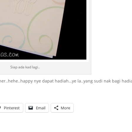
Siap ada kad lagi..
nner..hehe..happy nye dapat hadiah…ye la..yang sudi nak bagi hadi
Pinterest
Email
More