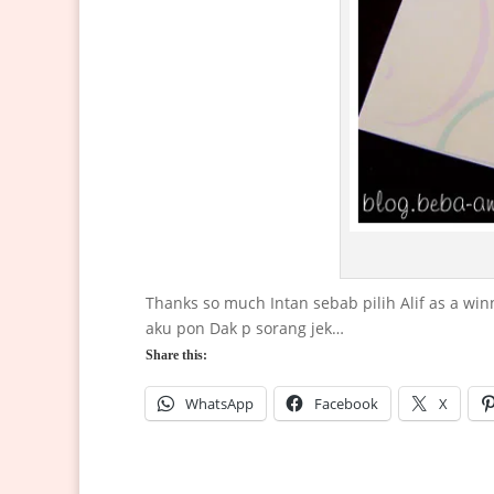
Thanks so much Intan sebab pilih Alif as a wi
aku pon Dak p sorang jek…
Share this:
WhatsApp
Facebook
X