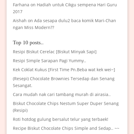
Farhana
on
Hadiah untuk Cikgu sempena Hari Guru
2017
Aishah
on
Ada sesapa dulu2 baca komik Mari-Chan
ngan Miss Modern??
Top 10 posts..
Resipi Biskut Cerelac [Biskut Minyak Sapi]
Resipi Simple Sarapan Pagi Yummy..
Kek Coklat Kukus [First Time Pn.Beba wat kek wei~]
(Resepi) Chocolate Brownies Tersedap dan Senang
Sesangat.
Cara mudah nak cari tambang murah di airasia..
Biskut Chocolate Chips Nestum Super Duper Senang
(Resipi)
Roti hotdog gulung bersalut telur yang terbaek!
Recipe Biskut Chocolate Chips Simple and Sedap.. ~~