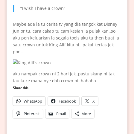
“I wish I have a crown”
Maybe ade la tu cerita tv yang dia tengok kat Disney
Junior tu..cara cakap tu cam kesian la pulak kan..so
aku pon keluarkan la segala tools aku tu then buat la
satu crown untuk King Alif kita ni…pakai kertas jek
pon..
aku nampak crown ni 2 hari jek..pastu skang ni tak
tau la ke mana nye dah crown ni..hahaha..
Share this:
WhatsApp
Facebook
X
Pinterest
Email
More