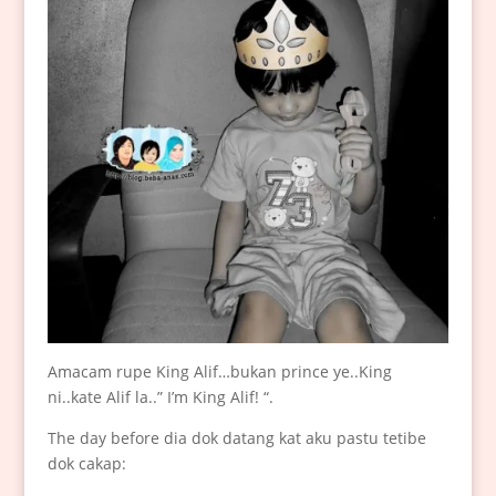
Amacam rupe King Alif…bukan prince ye..King
ni..kate Alif la..” I’m King Alif! “.
The day before dia dok datang kat aku pastu tetibe
dok cakap: