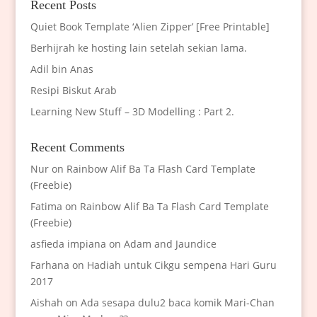
Recent Posts
Quiet Book Template ‘Alien Zipper’ [Free Printable]
Berhijrah ke hosting lain setelah sekian lama.
Adil bin Anas
Resipi Biskut Arab
Learning New Stuff – 3D Modelling : Part 2.
Recent Comments
Nur
on
Rainbow Alif Ba Ta Flash Card Template
(Freebie)
Fatima
on
Rainbow Alif Ba Ta Flash Card Template
(Freebie)
asfieda impiana
on
Adam and Jaundice
Farhana
on
Hadiah untuk Cikgu sempena Hari Guru
2017
Aishah
on
Ada sesapa dulu2 baca komik Mari-Chan