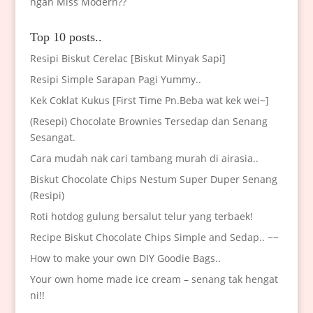
ngan Miss Modern??
Top 10 posts..
Resipi Biskut Cerelac [Biskut Minyak Sapi]
Resipi Simple Sarapan Pagi Yummy..
Kek Coklat Kukus [First Time Pn.Beba wat kek wei~]
(Resepi) Chocolate Brownies Tersedap dan Senang
Sesangat.
Cara mudah nak cari tambang murah di airasia..
Biskut Chocolate Chips Nestum Super Duper Senang
(Resipi)
Roti hotdog gulung bersalut telur yang terbaek!
Recipe Biskut Chocolate Chips Simple and Sedap.. ~~
How to make your own DIY Goodie Bags..
Your own home made ice cream – senang tak hengat
ni!!