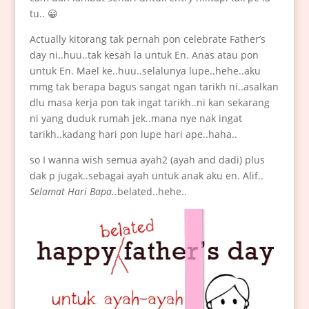
tu.. 😀
Actually kitorang tak pernah pon celebrate Father’s
day ni..huu..tak kesah la untuk En. Anas atau pon
untuk En. Mael ke..huu..selalunya lupe..hehe..aku
mmg tak berapa bagus sangat ngan tarikh ni..asalkan
dlu masa kerja pon tak ingat tarikh..ni kan sekarang
ni yang duduk rumah jek..mana nye nak ingat
tarikh..kadang hari pon lupe hari ape..haha..
so I wanna wish semua ayah2 (ayah and dadi) plus
dak p jugak..sebagai ayah untuk anak aku en. Alif..
Selamat Hari Bapa..
belated..hehe..