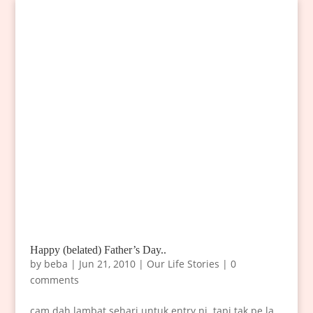
Happy (belated) Father’s Day..
by
beba
|
Jun 21, 2010
|
Our Life Stories
|
0
comments
cam dah lambat sehari untuk entry ni..tapi tak pe la