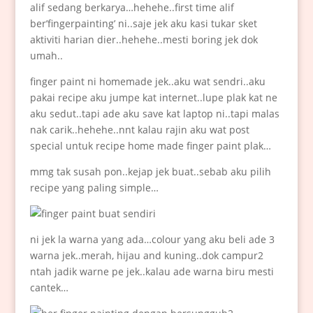
alif sedang berkarya…hehehe..first time alif
ber’fingerpainting’ ni..saje jek aku kasi tukar sket
aktiviti harian dier..hehehe..mesti boring jek dok
umah..
finger paint ni homemade jek..aku wat sendri..aku
pakai recipe aku jumpe kat internet..lupe plak kat ne
aku sedut..tapi ade aku save kat laptop ni..tapi malas
nak carik..hehehe..nnt kalau rajin aku wat post
special untuk recipe home made finger paint plak…
mmg tak susah pon..kejap jek buat..sebab aku pilih
recipe yang paling simple…
ni jek la warna yang ada…colour yang aku beli ade 3
warna jek..merah, hijau and kuning..dok campur2
ntah jadik warne pe jek..kalau ade warna biru mesti
cantek…