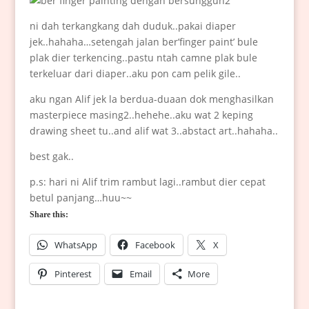
ni dah terkangkang dah duduk..pakai diaper
jek..hahaha…setengah jalan ber’finger paint’ bule
plak dier terkencing..pastu ntah camne plak bule
terkeluar dari diaper..aku pon cam pelik gile..
aku ngan Alif jek la berdua-duaan dok menghasilkan
masterpiece masing2..hehehe..aku wat 2 keping
drawing sheet tu..and alif wat 3..abstact art..hahaha..
best gak..
p.s: hari ni Alif trim rambut lagi..rambut dier cepat
betul panjang…huu~~
Share this:
WhatsApp
Facebook
X
Pinterest
Email
More