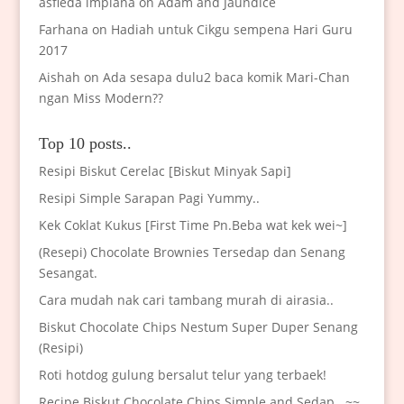
asfieda impiana
on
Adam and Jaundice
Farhana
on
Hadiah untuk Cikgu sempena Hari Guru
2017
Aishah
on
Ada sesapa dulu2 baca komik Mari-Chan
ngan Miss Modern??
Top 10 posts..
Resipi Biskut Cerelac [Biskut Minyak Sapi]
Resipi Simple Sarapan Pagi Yummy..
Kek Coklat Kukus [First Time Pn.Beba wat kek wei~]
(Resepi) Chocolate Brownies Tersedap dan Senang
Sesangat.
Cara mudah nak cari tambang murah di airasia..
Biskut Chocolate Chips Nestum Super Duper Senang
(Resipi)
Roti hotdog gulung bersalut telur yang terbaek!
Recipe Biskut Chocolate Chips Simple and Sedap.. ~~