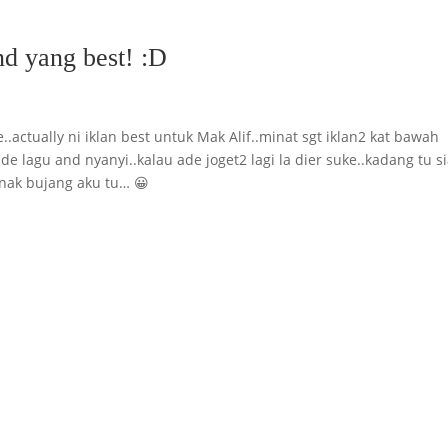
d yang best! :D
e..actually ni iklan best untuk Mak Alif..minat sgt iklan2 kat bawah
ade lagu and nyanyi..kalau ade joget2 lagi la dier suke..kadang tu s
anak bujang aku tu… 😀