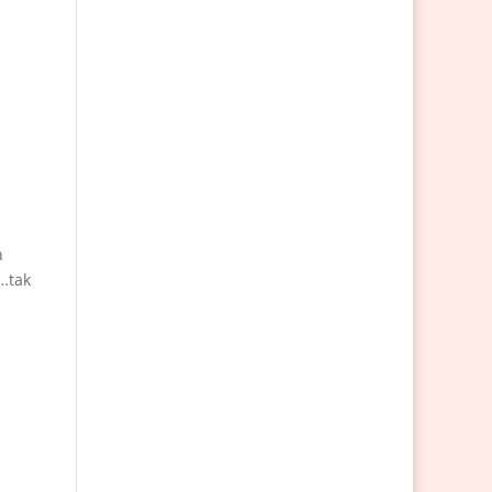
h
k…tak