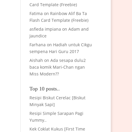
Card Template (Freebie)
Fatima
on
Rainbow Alif Ba Ta
Flash Card Template (Freebie)
asfieda impiana
on
Adam and
Jaundice
Farhana
on
Hadiah untuk Cikgu
sempena Hari Guru 2017
Aishah
on
Ada sesapa dulu2
baca komik Mari-Chan ngan
Miss Modern??
Top 10 posts..
Resipi Biskut Cerelac [Biskut
Minyak Sapi]
Resipi Simple Sarapan Pagi
Yummy..
Kek Coklat Kukus [First Time