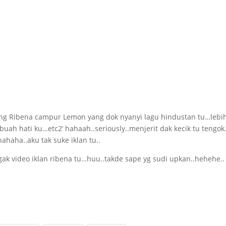
an yang Ribena campur Lemon yang dok nyanyi lagu hindustan tu…lebi
n buah hati ku…etc2’ hahaah..seriously..menjerit dak kecik tu tengo
hahaha..aku tak suke iklan tu..
 gak video iklan ribena tu…huu..takde sape yg sudi upkan..hehehe..