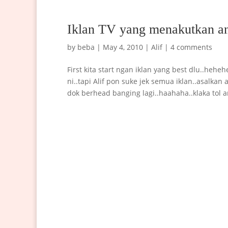
Iklan TV yang menakutkan an
by
beba
|
May 4, 2010
|
Alif
|
4 comments
First kita start ngan iklan yang best dlu..heheh
ni..tapi Alif pon suke jek semua iklan..asalkan 
dok berhead banging lagi..haahaha..klaka tol 