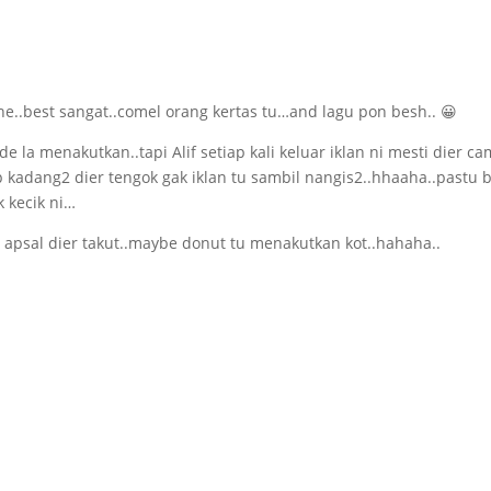
he..best sangat..comel orang kertas tu…and lagu pon besh.. 😀
e la menakutkan..tapi Alif setiap kali keluar iklan ni mesti dier ca
p kadang2 dier tengok gak iklan tu sambil nangis2..hhaaha..pastu b
k kecik ni…
u apsal dier takut..maybe donut tu menakutkan kot..hahaha..