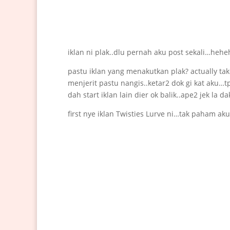
iklan ni plak..dlu pernah aku post sekali…hehe
pastu iklan yang menakutkan plak? actually takd
menjerit pastu nangis..ketar2 dok gi kat aku…t
dah start iklan lain dier ok balik..ape2 jek la da
first nye iklan Twisties Lurve ni…tak paham ak