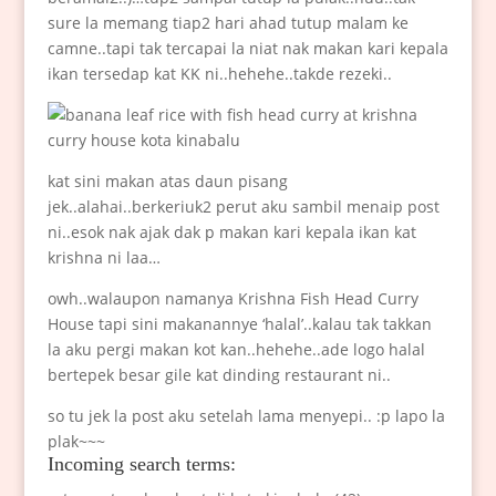
sure la memang tiap2 hari ahad tutup malam ke
camne..tapi tak tercapai la niat nak makan kari kepala
ikan tersedap kat KK ni..hehehe..takde rezeki..
kat sini makan atas daun pisang
jek..alahai..berkeriuk2 perut aku sambil menaip post
ni..esok nak ajak dak p makan kari kepala ikan kat
krishna ni laa…
owh..walaupon namanya Krishna Fish Head Curry
House tapi sini makanannye ‘halal’..kalau tak takkan
la aku pergi makan kot kan..hehehe..ade logo halal
bertepek besar gile kat dinding restaurant ni..
so tu jek la post aku setelah lama menyepi.. :p lapo la
plak~~~
Incoming search terms: