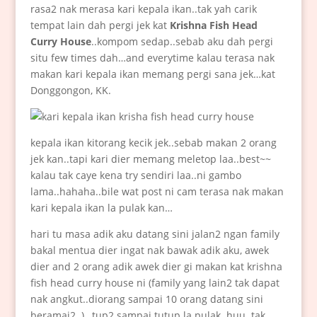
rasa2 nak merasa kari kepala ikan..tak yah carik
tempat lain dah pergi jek kat
Krishna Fish Head
Curry House
..kompom sedap..sebab aku dah pergi
situ few times dah…and everytime kalau terasa nak
makan kari kepala ikan memang pergi sana jek…kat
Donggongon, KK.
kepala ikan kitorang kecik jek..sebab makan 2 orang
jek kan..tapi kari dier memang meletop laa..best~~
kalau tak caye kena try sendiri laa..ni gambo
lama..hahaha..bile wat post ni cam terasa nak makan
kari kepala ikan la pulak kan…
hari tu masa adik aku datang sini jalan2 ngan family
bakal mentua dier ingat nak bawak adik aku, awek
dier and 2 orang adik awek dier gi makan kat krishna
fish head curry house ni (family yang lain2 tak dapat
nak angkut..diorang sampai 10 orang datang sini
beramai2..)…tup2 sampai tutup la pulak..huu..tak