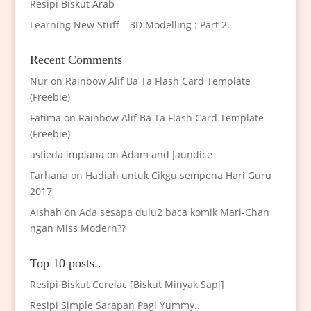
Resipi Biskut Arab
Learning New Stuff – 3D Modelling : Part 2.
Recent Comments
Nur
on
Rainbow Alif Ba Ta Flash Card Template
(Freebie)
Fatima
on
Rainbow Alif Ba Ta Flash Card Template
(Freebie)
asfieda impiana
on
Adam and Jaundice
Farhana
on
Hadiah untuk Cikgu sempena Hari Guru
2017
Aishah
on
Ada sesapa dulu2 baca komik Mari-Chan
ngan Miss Modern??
Top 10 posts..
Resipi Biskut Cerelac [Biskut Minyak Sapi]
Resipi Simple Sarapan Pagi Yummy..