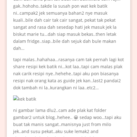
gak..hohoho..takde la susah pon wat kek batik
ni..campak2 jek semuanya bahan2 nye masuk
kuali..bile dah cair tak cair sangat, pekat tak pekat
sangat and rasa dah sesedap hati jek masuk jek la
biskut marie tu…dah siap masuk bekas..then letak
dalam fridge..siap..bile dah sejuk dah bule makan
dah…
tapi malas..hahahaa…rasanya cam tak pernah lagi kot
share resipi kek batik ni…kot laa..tapi cam malas plak
nak carik resipi nye..hehehe..tapi aku pon biasanya
resipi nak orang kata as guide jek kan..last2 pandai2
dok tambah ni la..kurangkan ni laa..etc2…
ni gambar lama dlu2..cam ade plak kat folder
gambar2 untuk blog..hehee.. 😀 sedap woo…tapi aku
buat tak manis sangat..manisnya just from milo
jek..and susu pekat..aku suke lemak2 and