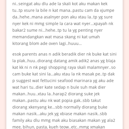
ni..seingat aku dlu ade la skali kot aku makan kek
tu..tp xsure la bile n kat mana..pastu cam da xjumpe
da..hehe..mana asalnyer pon aku xtau la..tp yg sure
nyer kek ni mmg simple la cara wat nyer…xpayah nk
bakar2 sume ni…hehe..tp tu la yg penting nyer
memandangkan wat masa skang ni kat umah
kitorang blom ade oven lagi..huuu…
esok parents anas n adik beradik dier nk buke kat sini
la plak..huu..diorang datang amik adik2 anas yg blaja
kat kk ni n nk pegi shopping raya skali malamnyer..so
cam buke kat sini la…aku xtau la nk masak pe..tp dak
p suggest wat fettucini seafood marinara yg aku ade
wat hari tu..dier kate sedap n bule suh mak dier
makan..huu..xtau la..harap2 diorang suke jek
makan..pastu aku nk wat popia gak..sbb takut
diorang xkenyang ke…sbb normally diorang buke
makan nasik…aku jek yg xbiase makan nasik..sbb
family aku dlu mmg mak aku biasakan makan yg ala2
mee, bihun, pasta, kueh teow..etc..mmg xmakan