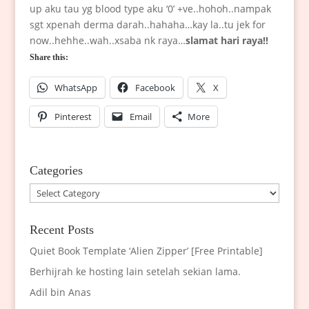
up aku tau yg blood type aku ‘0’ +ve..hohoh..nampak
sgt xpenah derma darah..hahaha…kay la..tu jek for
now..hehhe..wah..xsaba nk raya…
slamat hari raya!!
Share this:
WhatsApp
Facebook
X
Pinterest
Email
More
Categories
Categories
Recent Posts
Quiet Book Template ‘Alien Zipper’ [Free Printable]
Berhijrah ke hosting lain setelah sekian lama.
Adil bin Anas