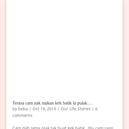
Terasa cam nak makan kek batik la pulak…
by
beba
|
Oct 19, 2010
|
Our Life Stories
|
6
comments
Cam dah lama plak tak buat kek batik…dlu cam rajin