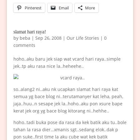
Pinterest
Email
More
slamat hari raya!
by
beba
|
Sep 26, 2008
|
Our Life Stories
|
0
comments
hoho..aku baru jek siap wat vcard hari raya..simple
jek..tp aku rasa nice la..heheehe..
so..alang2 ni..aku nk ucapkan slamat hari raya kat
semua yg bace blog ni..terutamanyer kat leha, peah,
jaja..huu..n sesape jek la..hoho..aku pon xsure bape
kerat jek org yg bace blog kitorang ni..hehhe..
hoho..tadi buka pose da rasa da kek batik aku tu..bole
tahan la rasa dier…xmanis sgt..sedang elok..dak p
pon suke..first time la aku cube wat kek batik