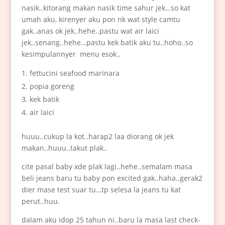
nasik..kitorang makan nasik time sahur jek…so kat
umah aku, kirenyer aku pon nk wat style camtu
gak..anas ok jek..hehe..pastu wat air laici
jek..senang..hehe…pastu kek batik aku tu..hoho..so
kesimpulannyer menu esok..
fettucini seafood marinara
popia goreng
kek batik
air laici
huuu..cukup la kot..harap2 laa diorang ok jek
makan..huuu..takut plak..
cite pasal baby xde plak lagi..hehe..semalam masa
beli jeans baru tu baby pon excited gak..haha..gerak2
dier mase test suar tu…tp selesa la jeans tu kat
perut..huu.
dalam aku idop 25 tahun ni..baru la masa last check-