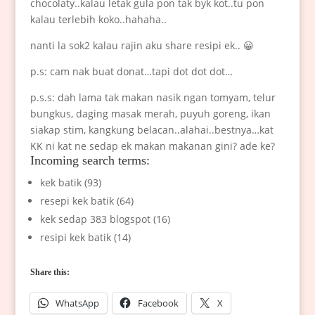
chocolaty..kalau letak gula pon tak byk kot..tu pon
kalau terlebih koko..hahaha..
nanti la sok2 kalau rajin aku share resipi ek.. 😀
p.s: cam nak buat donat…tapi dot dot dot…
p.s.s: dah lama tak makan nasik ngan tomyam, telur
bungkus, daging masak merah, puyuh goreng, ikan
siakap stim, kangkung belacan..alahai..bestnya…kat
KK ni kat ne sedap ek makan makanan gini? ade ke?
Incoming search terms:
kek batik (93)
resepi kek batik (64)
kek sedap 383 blogspot (16)
resipi kek batik (14)
Share this:
WhatsApp
Facebook
X