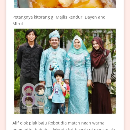
Petangnya kitorang gi Majlis kenduri Dayen and
Mirul.
Alif elok plak baju Robot dia match ngan warna
pengantin..hahaha.. Mende kat bawah ni macam ala