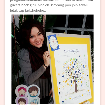
guests book gitu..nice eh..kitorang pon join sekali
letak cap jari..hehehe..