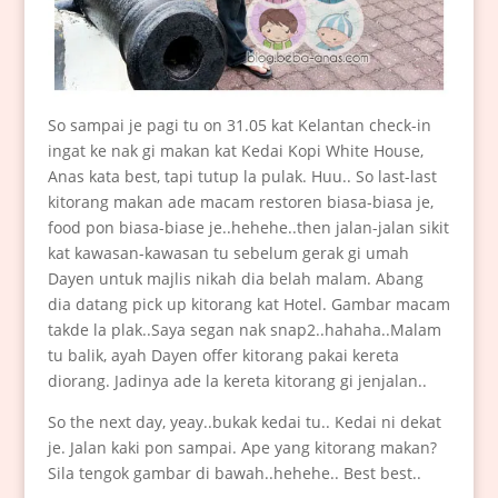
So sampai je pagi tu on 31.05 kat Kelantan check-in
ingat ke nak gi makan kat Kedai Kopi White House,
Anas kata best, tapi tutup la pulak. Huu.. So last-last
kitorang makan ade macam restoren biasa-biasa je,
food pon biasa-biase je..hehehe..then jalan-jalan sikit
kat kawasan-kawasan tu sebelum gerak gi umah
Dayen untuk majlis nikah dia belah malam. Abang
dia datang pick up kitorang kat Hotel. Gambar macam
takde la plak..Saya segan nak snap2..hahaha..Malam
tu balik, ayah Dayen offer kitorang pakai kereta
diorang. Jadinya ade la kereta kitorang gi jenjalan..
So the next day, yeay..bukak kedai tu.. Kedai ni dekat
je. Jalan kaki pon sampai. Ape yang kitorang makan?
Sila tengok gambar di bawah..hehehe.. Best best..