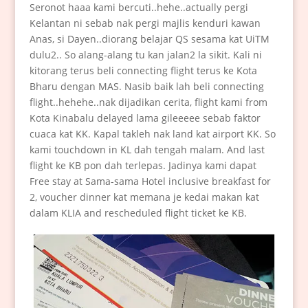
Seronot haaa kami bercuti..hehe..actually pergi
Kelantan ni sebab nak pergi majlis kenduri kawan
Anas, si Dayen..diorang belajar QS sesama kat UiTM
dulu2.. So alang-alang tu kan jalan2 la sikit. Kali ni
kitorang terus beli connecting flight terus ke Kota
Bharu dengan MAS. Nasib baik lah beli connecting
flight..hehehe..nak dijadikan cerita, flight kami from
Kota Kinabalu delayed lama gileeeee sebab faktor
cuaca kat KK. Kapal takleh nak land kat airport KK. So
kami touchdown in KL dah tengah malam. And last
flight ke KB pon dah terlepas. Jadinya kami dapat
Free stay at Sama-sama Hotel inclusive breakfast for
2, voucher dinner kat memana je kedai makan kat
dalam KLIA and rescheduled flight ticket ke KB.