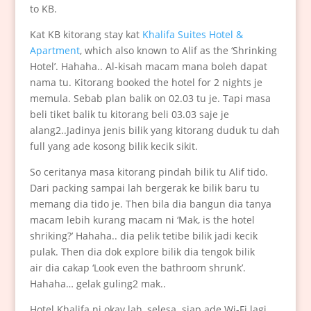
to KB.
Kat KB kitorang stay kat
Khalifa Suites Hotel &
Apartment
, which also known to Alif as the ‘Shrinking
Hotel’. Hahaha.. Al-kisah macam mana boleh dapat
nama tu. Kitorang booked the hotel for 2 nights je
memula. Sebab plan balik on 02.03 tu je. Tapi masa
beli tiket balik tu kitorang beli 03.03 saje je
alang2..Jadinya jenis bilik yang kitorang duduk tu dah
full yang ade kosong bilik kecik sikit.
So ceritanya masa kitorang pindah bilik tu Alif tido.
Dari packing sampai lah bergerak ke bilik baru tu
memang dia tido je. Then bila dia bangun dia tanya
macam lebih kurang macam ni ‘Mak, is the hotel
shriking?’ Hahaha.. dia pelik tetibe bilik jadi kecik
pulak. Then dia dok explore bilik dia tengok bilik
air dia cakap ‘Look even the bathroom shrunk’.
Hahaha… gelak guling2 mak..
Hotel Khalifa ni okay lah, selesa..siap ade Wi-Fi lagi