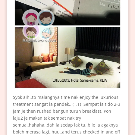
Syok aih..tp malangnya time nak enjoy the luxurious
treatment sangat la pendek.. (T.T) Sempat la tido 2-3
jam je then rushed bangun turun breakfast. Pon
laju2 je makan tak sempat nak try
semua..hahaha..dah la sedap lak tu..bile la agaknya
boleh merasa lagi..huu..and terus checked in and off