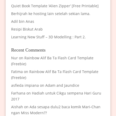
Quiet Book Template ‘Alien Zipper’ [Free Printable]
Berhijrah ke hosting lain setelah sekian lama.
Adil bin Anas
Resipi Biskut Arab
Learning New Stuff – 3D Modelling : Part 2.
Recent Comments
Nur
on
Rainbow Alif Ba Ta Flash Card Template
(Freebie)
Fatima
on
Rainbow Alif Ba Ta Flash Card Template
(Freebie)
asfieda impiana
on
Adam and Jaundice
Farhana
on
Hadiah untuk Cikgu sempena Hari Guru
2017
Aishah
on
Ada sesapa dulu2 baca komik Mari-Chan
ngan Miss Modern??