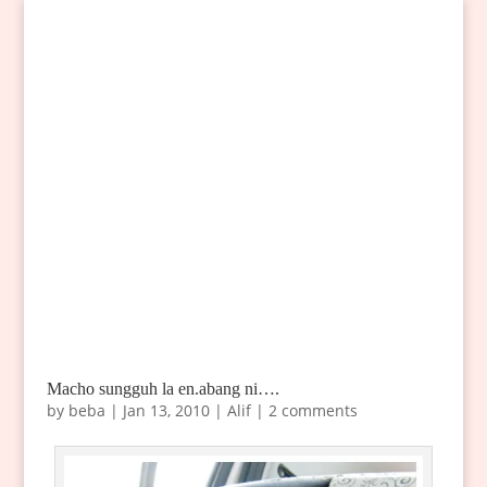
Macho sungguh la en.abang ni….
by
beba
|
Jan 13, 2010
|
Alif
|
2 comments