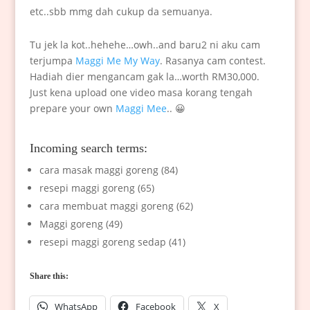
etc..sbb mmg dah cukup da semuanya.
Tu jek la kot..hehehe…owh..and baru2 ni aku cam
terjumpa
Maggi Me My Way
. Rasanya cam contest.
Hadiah dier mengancam gak la…worth RM30,000.
Just kena upload one video masa korang tengah
prepare your own
Maggi Mee
.. 😀
Incoming search terms:
cara masak maggi goreng (84)
resepi maggi goreng (65)
cara membuat maggi goreng (62)
Maggi goreng (49)
resepi maggi goreng sedap (41)
Share this:
WhatsApp
Facebook
X