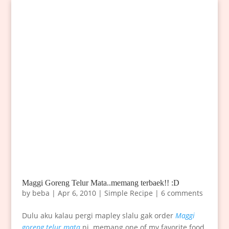
Maggi Goreng Telur Mata..memang terbaek!! :D
by
beba
|
Apr 6, 2010
|
Simple Recipe
|
6 comments
Dulu aku kalau pergi mapley slalu gak order
Maggi
goreng telur mata
ni..memang one of my favorite food