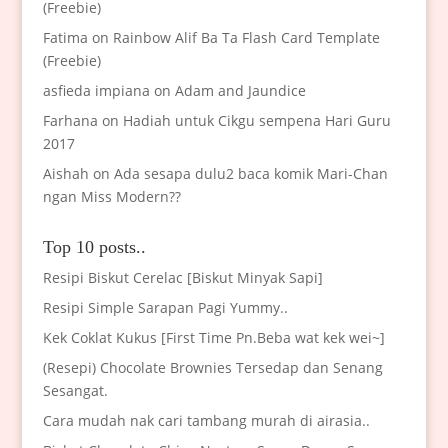
(Freebie)
Fatima
on
Rainbow Alif Ba Ta Flash Card Template
(Freebie)
asfieda impiana
on
Adam and Jaundice
Farhana
on
Hadiah untuk Cikgu sempena Hari Guru
2017
Aishah
on
Ada sesapa dulu2 baca komik Mari-Chan
ngan Miss Modern??
Top 10 posts..
Resipi Biskut Cerelac [Biskut Minyak Sapi]
Resipi Simple Sarapan Pagi Yummy..
Kek Coklat Kukus [First Time Pn.Beba wat kek wei~]
(Resepi) Chocolate Brownies Tersedap dan Senang
Sesangat.
Cara mudah nak cari tambang murah di airasia..