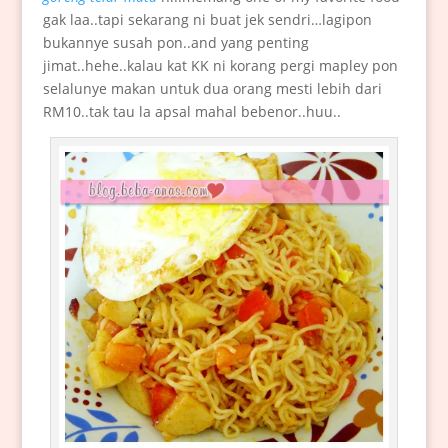
gak laa..tapi sekarang ni buat jek sendri…lagipon
bukannye susah pon..and yang penting
jimat..hehe..kalau kat KK ni korang pergi mapley pon
selalunye makan untuk dua orang mesti lebih dari
RM10..tak tau la apsal mahal bebenor..huu..