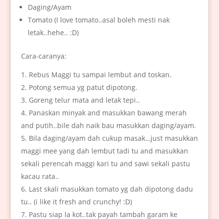
Daging/Ayam
Tomato (I love tomato..asal boleh mesti nak
letak..hehe.. :D)
Cara-caranya:
Rebus Maggi tu sampai lembut and toskan.
Potong semua yg patut dipotong.
Goreng telur mata and letak tepi..
Panaskan minyak and masukkan bawang merah
and putih..bile dah naik bau masukkan daging/ayam.
Bila daging/ayam dah cukup masak…just masukkan
maggi mee yang dah lembut tadi tu and masukkan
sekali perencah maggi kari tu and sawi sekali pastu
kacau rata..
Last skali masukkan tomato yg dah dipotong dadu
tu.. (i like it fresh and crunchy! :D)
Pastu siap la kot..tak payah tambah garam ke