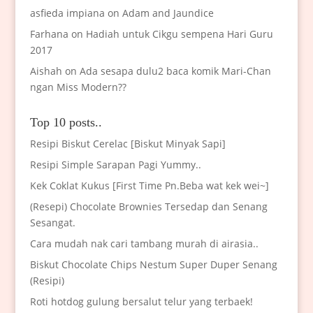
asfieda impiana
on
Adam and Jaundice
Farhana
on
Hadiah untuk Cikgu sempena Hari Guru
2017
Aishah
on
Ada sesapa dulu2 baca komik Mari-Chan
ngan Miss Modern??
Top 10 posts..
Resipi Biskut Cerelac [Biskut Minyak Sapi]
Resipi Simple Sarapan Pagi Yummy..
Kek Coklat Kukus [First Time Pn.Beba wat kek wei~]
(Resepi) Chocolate Brownies Tersedap dan Senang
Sesangat.
Cara mudah nak cari tambang murah di airasia..
Biskut Chocolate Chips Nestum Super Duper Senang
(Resipi)
Roti hotdog gulung bersalut telur yang terbaek!