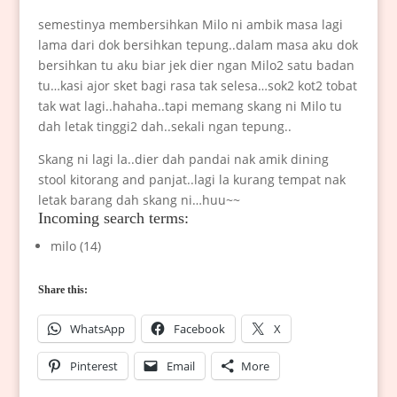
semestinya membersihkan Milo ni ambik masa lagi
lama dari dok bersihkan tepung..dalam masa aku dok
bersihkan tu aku biar jek dier ngan Milo2 satu badan
tu…kasi ajor sket bagi rasa tak selesa…sok2 kot2 tobat
tak wat lagi..hahaha..tapi memang skang ni Milo tu
dah letak tinggi2 dah..sekali ngan tepung..
Skang ni lagi la..dier dah pandai nak amik dining
stool kitorang and panjat..lagi la kurang tempat nak
letak barang dah skang ni…huu~~
Incoming search terms:
milo (14)
Share this:
WhatsApp
Facebook
X
Pinterest
Email
More