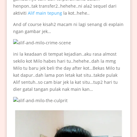
henpon..tak transfer2..hehehe..ni ala2 sequel dari
aktiviti
Alif main tepung
la kot..hehe..
And of course kisah2 macam ni lagi senang di explain
ngan gambar jek…
ini la keadaan di tempat kejadian..aku rasa almost
sekilo kot Milo habes hari tu..hehehe..dah la mmg
Milo tu baru jek beli the day after kot…Bekas Milo tu
kat dapur..dah lama pon letak kat situ..takde pulak
Alif sentuh..so cam biar jek la kat situ…tup2 hari tu
dier gatal tangan pulak nak main kan…