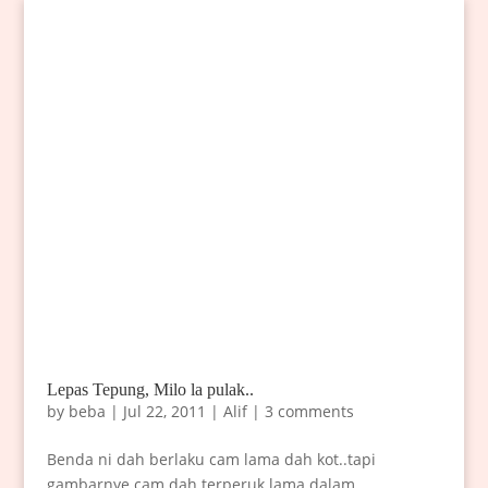
Lepas Tepung, Milo la pulak..
by
beba
|
Jul 22, 2011
|
Alif
|
3 comments
Benda ni dah berlaku cam lama dah kot..tapi
gambarnye cam dah terperuk lama dalam