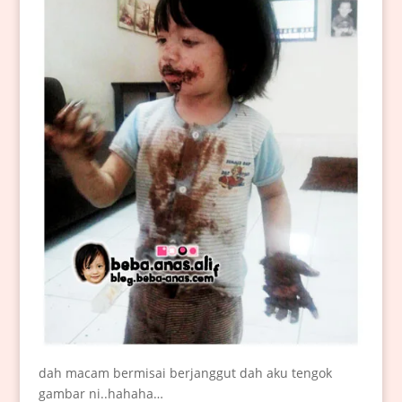
dah macam bermisai berjanggut dah aku tengok
gambar ni..hahaha…