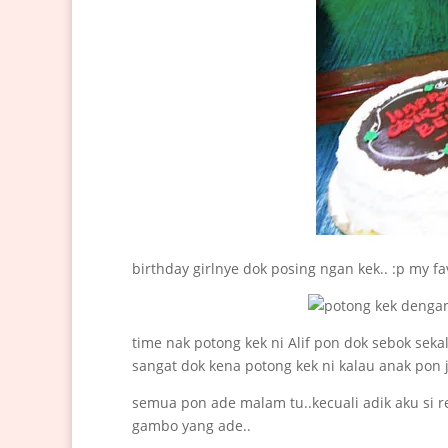
birthday girlnye dok posing ngan kek.. :p my f
time nak potong kek ni Alif pon dok sebok seka
sangat dok kena potong kek ni kalau anak pon jo
semua pon ade malam tu..kecuali adik aku si r
gambo yang ade..