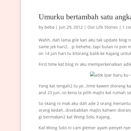
Umurku bertambah satu angk
by
beba
|
Jun 29, 2012
|
Our Life Stories
|
1 c
Wahh..dah lama gile kan aku tak update blog n
same jek hari2.. :p hehehe..tapi bulan ni pon
on 14 jun hari tu kitorang balik ke Kajang unt
First time kat blog ni aku memperkenalkan adik
Yang kat tengah2 tu ye…time kawen diorang kat 
and 23 jun..so kena la pilih majlis kat rumah 
So skang ni mak aku dah ade 2 orang menantu d
orang kedah..disebabkan majlis kahwin diorang
gi bermakan2 kat Wong Solo, Kajang..
Kat Wong Solo ni cam glemer ayam penyet nye l