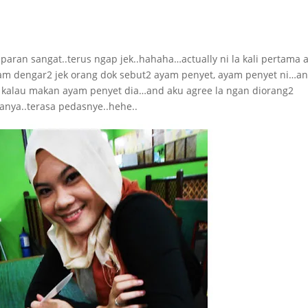
aran sangat..terus ngap jek..hahaha…actually ni la kali pertama 
am dengar2 jek orang dok sebut2 ayam penyet, ayam penyet ni…a
 kalau makan ayam penyet dia…and aku agree la ngan diorang2
nya..terasa pedasnye..hehe..