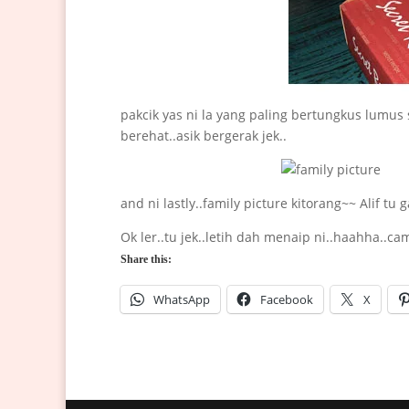
pakcik yas ni la yang paling bertungkus lumus
berehat..asik bergerak jek..
and ni lastly..family picture kitorang~~ Alif t
Ok ler..tu jek..letih dah menaip ni..haahha..ca
Share this:
WhatsApp
Facebook
X