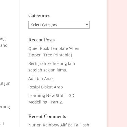
Categories
Categories
ang
Recent Posts
.and
Quiet Book Template ‘Alien
Zipper’ [Free Printable]
Berhijrah ke hosting lain
setelah sekian lama.
Adil bin Anas
.9 jun
Resipi Biskut Arab
Learning New Stuff – 3D
Modelling : Part 2.
torang
Recent Comments
ti
Nur
on
Rainbow Alif Ba Ta Flash