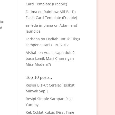
Card Template (Freebie)
Fatima
on
Rainbow Alif Ba Ta
Flash Card Template (Freebie)
aku
asfieda impiana
on
Adam and
nd
Jaundice
Farhana
on
Hadiah untuk Cikgu
sempena Hari Guru 2017
Aishah
on
Ada sesapa dulu2
baca komik Mari-Chan ngan
Miss Modern??
Top 10 posts..
Resipi Biskut Cerelac [Biskut
Minyak Sapi]
Resipi Simple Sarapan Pagi
Yummy..
Kek Coklat Kukus [First Time