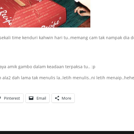
 sekali time kenduri kahwin hari tu..memang cam tak nampak dia d
u gaya amik gambo dalam keadaan terpaksa tu.. :p
m ala2 dah lama tak menulis la..letih menulis..ni letih menaip..hehe
Pinterest
Email
More