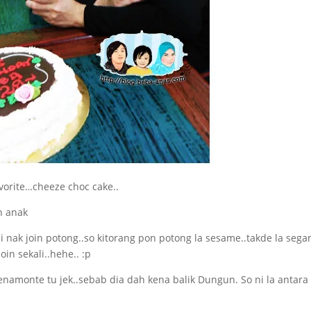
avorite…cheeze choc cake..
li nak join potong..so kitorang pon potong la sesame..takde la sega
in sekali..hehe.. :p
enamonte tu jek..sebab dia dah kena balik Dungun. So ni la antara