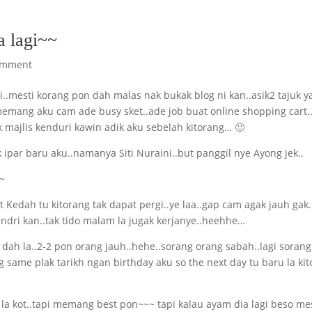
a lagi~~
omment
i..mesti korang pon dah malas nak bukak blog ni kan..asik2 tajuk y
 memang aku cam ade busy sket..ade job buat online shopping cart.
uk majlis kenduri kawin adik aku sebelah kitorang… 🙂
 ipar baru aku..namanya Siti Nuraini..but panggil nye Ayong jek..
Kedah tu kitorang tak dapat pergi..ye laa..gap cam agak jauh gak.
sendri kan..tak tido malam la jugak kerjanye..heehhe…
ah la..2-2 pon orang jauh..hehe..sorang orang sabah..lagi sorang
 same plak tarikh ngan birthday aku so the next day tu baru la ki
a kot..tapi memang best pon~~~ tapi kalau ayam dia lagi beso mes