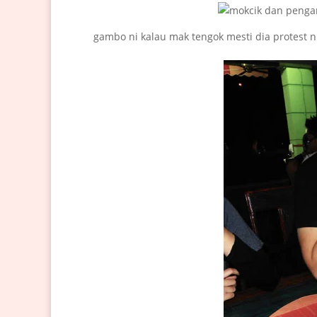
gambo ni kalau mak tengok mesti dia protest n