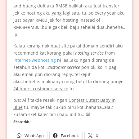
and buang duit aku RM68 baiklah aku just transfer
jek ke hosting aku yang lagi satu tu..so every year aku
just bayar RM80 jek for hosting instead of
RM68+RM80..bule gak beli baju sehelai dua..hehehe..
:p
Kalau korang nak buat site pakai domain sendiri aku
recommend kat korang pakai
hosting service
from
internet-webhosting
ni laa..aku ngan diorang da
setahun da kot…
customer service
pon ok..kol 1 pagi
aku email pon diorang reply..terkejut
aku..hehehe..maknanya mmg betul la diorang punye
24 hours customer service
tu…
p/s: Alif takde rezeki ngan
Contest Cutest Baby in
Blue
tu..maybe tak cukup biru kot..hahaha..ala2
kusam sket kaler biru baju alif tu.. 😀
Share this:
WhatsApp
Facebook
X