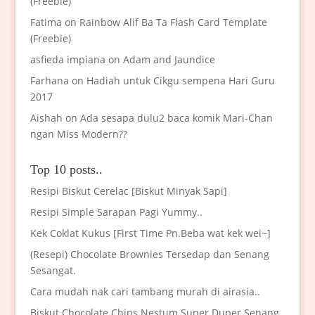
(Freebie)
Fatima
on
Rainbow Alif Ba Ta Flash Card Template
(Freebie)
asfieda impiana
on
Adam and Jaundice
Farhana
on
Hadiah untuk Cikgu sempena Hari Guru
2017
Aishah
on
Ada sesapa dulu2 baca komik Mari-Chan
ngan Miss Modern??
Top 10 posts..
Resipi Biskut Cerelac [Biskut Minyak Sapi]
Resipi Simple Sarapan Pagi Yummy..
Kek Coklat Kukus [First Time Pn.Beba wat kek wei~]
(Resepi) Chocolate Brownies Tersedap dan Senang
Sesangat.
Cara mudah nak cari tambang murah di airasia..
Biskut Chocolate Chips Nestum Super Duper Senang