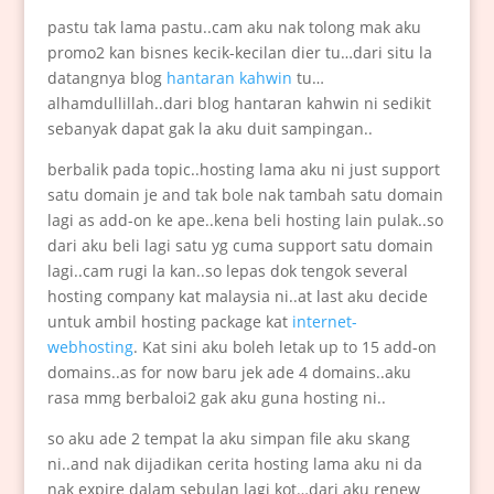
pastu tak lama pastu..cam aku nak tolong mak aku
promo2 kan bisnes kecik-kecilan dier tu…dari situ la
datangnya blog
hantaran kahwin
tu…
alhamdullillah..dari blog hantaran kahwin ni sedikit
sebanyak dapat gak la aku duit sampingan..
berbalik pada topic..hosting lama aku ni just support
satu domain je and tak bole nak tambah satu domain
lagi as add-on ke ape..kena beli hosting lain pulak..so
dari aku beli lagi satu yg cuma support satu domain
lagi..cam rugi la kan..so lepas dok tengok several
hosting company kat malaysia ni..at last aku decide
untuk ambil hosting package kat
internet-
webhosting
. Kat sini aku boleh letak up to 15 add-on
domains..as for now baru jek ade 4 domains..aku
rasa mmg berbaloi2 gak aku guna hosting ni..
so aku ade 2 tempat la aku simpan file aku skang
ni..and nak dijadikan cerita hosting lama aku ni da
nak expire dalam sebulan lagi kot…dari aku renew