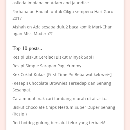
asfieda impiana
on
Adam and Jaundice
Farhana
on
Hadiah untuk Cikgu sempena Hari Guru
2017
Aishah
on
Ada sesapa dulu2 baca komik Mari-Chan
ngan Miss Modern??
Top 10 posts..
Resipi Biskut Cerelac [Biskut Minyak Sapi]
Resipi Simple Sarapan Pagi Yummy..
Kek Coklat Kukus [First Time Pn.Beba wat kek wei~]
(Resepi) Chocolate Brownies Tersedap dan Senang
Sesangat.
Cara mudah nak cari tambang murah di airasia..
Biskut Chocolate Chips Nestum Super Duper Senang
(Resipi)
Roti hotdog gulung bersalut telur yang terbaek!