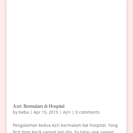
Azri: Bermalam di Hospital
by
beba
|
Apr 15, 2015
|
Azri
|
0 comments
Pengalaman kedua Azri bermalam kat hospital. Yang
first time kecik sangat lagi dia. So tatau ape sangat.