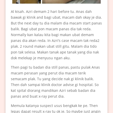
Al kisah. Azri demam 2 hari before tu. Anas dah
bawak gi klinik and bagi ubat, macam dah okay je dia.
But the next day tu dia malam dia macam start panas
balik. Bagi ubat pon macam panas dia tak reda.
Normally kan kalau kita bagi makan ubat demam
panas dia akan reda. In Azri’s case macam tak reda2
plak. 2 round makan ubat still gitu. Malam dia tido
pon tak selesa. Makan tanak ape tanak yang dia nak
dok melekap je menyusu ngan aku.
Then pagi tu badan dia still panas, pastu pulak Anas
macam perasan yang perut dia macam terik
semacam plak. Tu yang decide nak gi klinik balik.
Then dah sampai klinik doctor advise gi hospital. So
kat spital diorang mandikan Azri sebab badan dia
panas and buat x-ray perut dia.
Memula katanya suspect usus bengkak ke pe. Then
lepas dapat result x-ray tu ok je. So maybe just angin