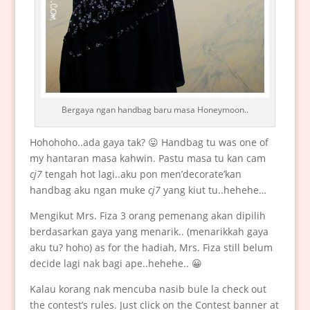
Bergaya ngan handbag baru masa Honeymoon..
Hohohoho..ada gaya tak? 😛 Handbag tu was one of
my hantaran masa kahwin. Pastu masa tu kan cam
cj7
tengah hot lagi..aku pon men’decorate’kan
handbag aku ngan muke
cj7
yang kiut tu..hehehe…
Mengikut Mrs. Fiza 3 orang pemenang akan dipilih
berdasarkan gaya yang menarik.. (menarikkah gaya
aku tu? hoho) as for the hadiah, Mrs. Fiza still belum
decide lagi nak bagi ape..hehehe.. 😀
Kalau korang nak mencuba nasib bule la check out
the contest’s rules. Just click on the Contest banner at