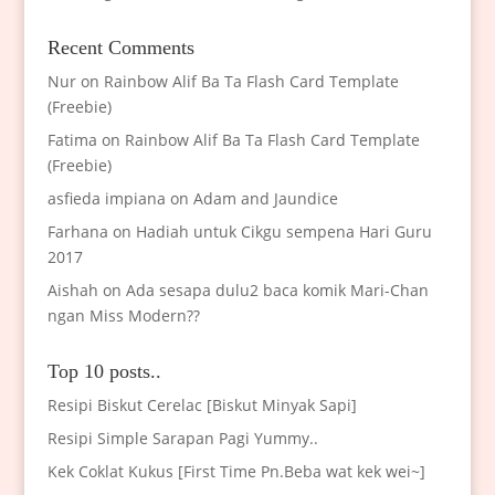
Recent Comments
Nur
on
Rainbow Alif Ba Ta Flash Card Template
(Freebie)
Fatima
on
Rainbow Alif Ba Ta Flash Card Template
(Freebie)
asfieda impiana
on
Adam and Jaundice
Farhana
on
Hadiah untuk Cikgu sempena Hari Guru
2017
Aishah
on
Ada sesapa dulu2 baca komik Mari-Chan
ngan Miss Modern??
Top 10 posts..
Resipi Biskut Cerelac [Biskut Minyak Sapi]
Resipi Simple Sarapan Pagi Yummy..
Kek Coklat Kukus [First Time Pn.Beba wat kek wei~]