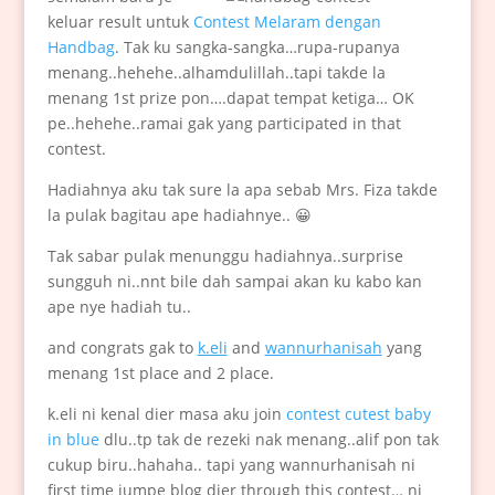
keluar result untuk
Contest Melaram dengan
Handbag
. Tak ku sangka-sangka…rupa-rupanya
menang..hehehe..alhamdulillah..tapi takde la
menang 1st prize pon….dapat tempat ketiga… OK
pe..hehehe..ramai gak yang participated in that
contest.
Hadiahnya aku tak sure la apa sebab Mrs. Fiza takde
la pulak bagitau ape hadiahnye.. 😀
Tak sabar pulak menunggu hadiahnya..surprise
sungguh ni..nnt bile dah sampai akan ku kabo kan
ape nye hadiah tu..
and congrats gak to
k.eli
and
wannurhanisah
yang
menang 1st place and 2 place.
k.eli ni kenal dier masa aku join
contest cutest baby
in blue
dlu..tp tak de rezeki nak menang..alif pon tak
cukup biru..hahaha.. tapi yang wannurhanisah ni
first time jumpe blog dier through this contest… ni