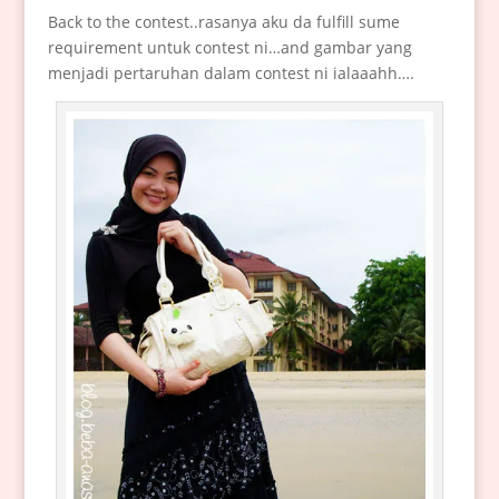
Back to the contest..rasanya aku da fulfill sume
requirement untuk contest ni…and gambar yang
menjadi pertaruhan dalam contest ni ialaaahh….