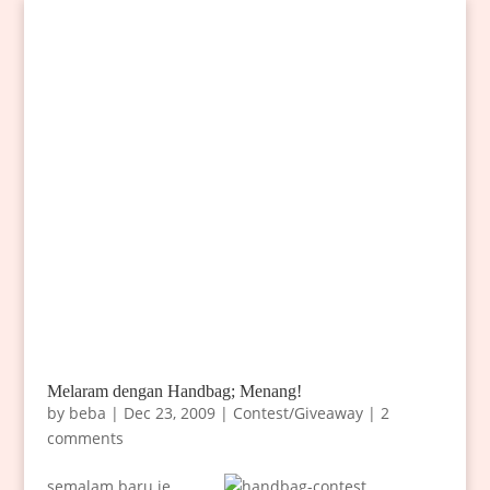
Melaram dengan Handbag; Menang!
by
beba
|
Dec 23, 2009
|
Contest/Giveaway
|
2
comments
semalam baru je