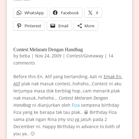
WhatsApp
Facebook
X
Pinterest
Email
More
Contest Melaram Dengan Handbag
by
beba
|
Nov 24, 2009
|
Contest/Giveaway
|
14
comments
Before this En. Alif yang bertanding..kali ni
Emak En.
Alif
plak nak masuk contest..hohoho…Contest ni aku
terjumpa masa dok berblog hop..cam menarik plak
nak masuk..hehehe…
Contest Melaram Dengan
Handbag
ni dianjurkan oleh
Fiza
sempena birthday
Fiza yang ke berapa tak tau plak.. 😀 Birthday Fiza
sama plak ngan Rina (my sis) yg jatuh pada 2
December ni. Happy Birthday in advance to both of
you ya.. 🙂