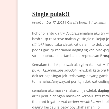
Single pulak!!
by
beba
|
Dec 17, 2008
|
Our Life Stories
|
1 comment
hohoho..aritu da try
double..
semalam aku try y
besh2…tp rasa2nye makan yg single ni kejap je
cili tak?
huuu…aku xletak kat dalam..tp dok cica
pedas gak..tp kat dalam daging yg xde blackpep
sos..hohoho..so bertambah la kepedasan
Prosp
Semalam tu dak p bawak aku gi makan kat McD
pukul
12.30pm
..
ape kejadahnyer!
..bak kate org
dok teringat-ingat jek, terbayang-bayang gam
tu..hahaha..(anyway..ni pon tgh dok wat coding n
semalam aku masak makaroni jek..letak
daging
aritu penuh dengan masakan kerbau..
kari ker
then nnt ingat nk wat
kerbau masak kurma
la pl
daging kerbau la baby boy…hahaahah..:p