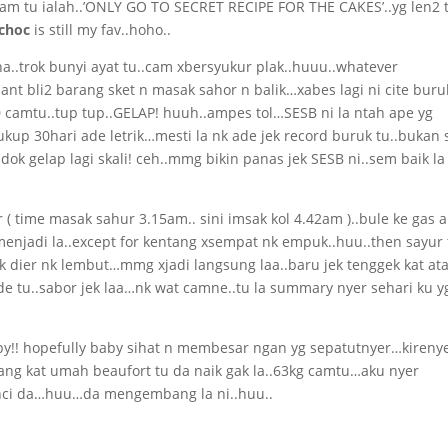
lam tu ialah..’ONLY GO TO SECRET RECIPE FOR THE CAKES’..yg len2 
choc
is still my fav..hoho..
..trok bunyi ayat tu..cam xbersyukur plak..huuu..whatever
iant bli2 barang sket n masak sahor n balik…xabes lagi ni cite buru
10 camtu..tup tup..GELAP! huuh..ampes tol…SESB ni la ntah ape yg
up 30hari ade letrik…mesti la nk ade jek record buruk tu..bukan s
 dok gelap lagi skali! ceh..mmg bikin panas jek SESB ni..sem baik la
 time masak sahur 3.15am.. sini imsak kol 4.42am )..bule ke gas a
jadi la..except for kentang xsempat nk empuk..huu..then sayur 
k dier nk lembut…mmg xjadi langsung laa..baru jek tenggek kat at
e tu..sabor jek laa…nk wat camne..tu la summary nyer sehari ku y
aby!! hopefully baby sihat n membesar ngan yg sepatutnyer…kireny
ang kat umah beaufort tu da naik gak la..63kg camtu…aku nyer
inci da…huu…da mengembang la ni..huu..