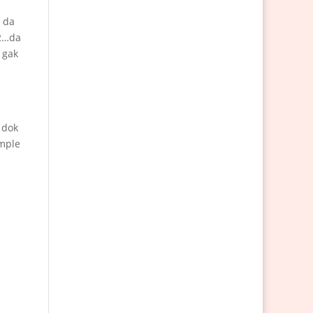
t da
a2…da
 gak
 dok
imple