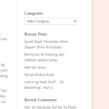
Categories
Categories
e…
Recent Posts
k sos
Quiet Book Template ‘Alien
Zipper’ [Free Printable]
Berhijrah ke hosting lain
setelah sekian lama.
 da
Adil bin Anas
..cam
Resipi Biskut Arab
oding
Learning New Stuff – 3D
Modelling : Part 2.
 haji
bau
,
Recent Comments
 air
Nur
on
Rainbow Alif Ba Ta Flash