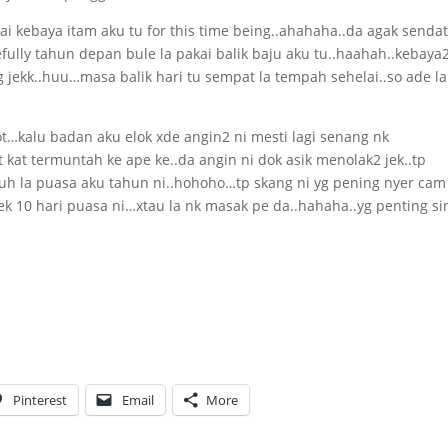
ai kebaya itam aku tu for this time being..ahahaha..da agak senda
efully tahun depan bule la pakai balik baju aku tu..haahah..kebay
g jekk..huu…masa balik hari tu sempat la tempah sehelai..so ade la
kot…kalu badan aku elok xde angin2 ni mesti lagi senang nk
 kat termuntah ke ape ke..da angin ni dok asik menolak2 jek..tp
uh la puasa aku tahun ni..hohoho…tp skang ni yg pening nyer cam
k 10 hari puasa ni…xtau la nk masak pe da..hahaha..yg penting s
Pinterest
Email
More