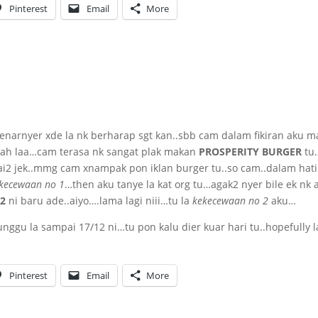
Pinterest
Email
More
narnyer xde la nk berharap sgt kan..sbb cam dalam fikiran aku 
 ntah laa…cam terasa nk sangat plak makan
PROSPERITY BURGER
tu
ai2 jek..mmg cam xnampak pon iklan burger tu..so cam..dalam hati
kecewaan no 1
…then aku tanye la kat org tu…agak2 nyer bile ek nk 
12
ni baru ade..aiyo….lama lagi niii…tu la
kekecewaan no 2
aku…
ggu la sampai 17/12 ni…tu pon kalu dier kuar hari tu..hopefully 
Pinterest
Email
More