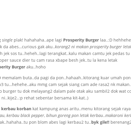
g
single
plak! hahahaha..ape lagi
Prosperity Burger
laa..:D hehheh
k da abes…curious gak aku..
korang2 ni makan prosperity burger leta
h jek sos tu..heheh..lagi terangkat..kalu makan camtu jek pedas tu
per sauce dier tu cam rasa xbape besh jek..tu la kena letak
erity Burger
aku..hoho
 memalam buta..da pagi da pon..hahaah..kitorang kuar umah pon
 tv3 tu…hehehe..aku mmg cam sejak siang cam ade rasa2 nk makan
bo burger tu dok melayang2 dalam pale otak aku sambil2 dok wat c
i..kije2..:p rehat sebentar bersama kit-kat..)
 kerbau korban
kat kampung anas aritu..menu kitorang sejak raya
bau
,
kerbau black pepper
,
bihun goreng pon letak kerbau
..
makaroni ker
ak..hahaha..tu pon blom abes lagi kerbau2 tu..
byk gile!!
berenang2