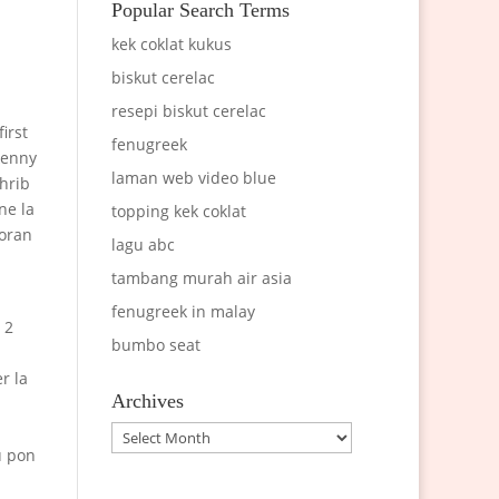
Popular Search Terms
kek coklat kukus
biskut cerelac
resepi biskut cerelac
irst
fenugreek
kenny
laman web video blue
hrib
ne la
topping kek coklat
toran
lagu abc
tambang murah air asia
fenugreek in malay
 2
bumbo seat
r la
Archives
n
Archives
u pon