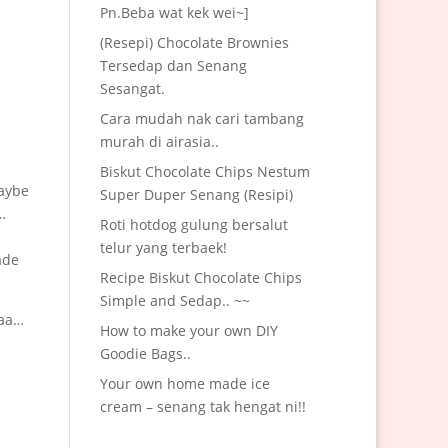
Pn.Beba wat kek wei~]
(Resepi) Chocolate Brownies
Tersedap dan Senang
Sesangat.
Cara mudah nak cari tambang
murah di airasia..
Biskut Chocolate Chips Nestum
maybe
Super Duper Senang (Resipi)
…
Roti hotdog gulung bersalut
telur yang terbaek!
ade
Recipe Biskut Chocolate Chips
Simple and Sedap.. ~~
laa…
How to make your own DIY
Goodie Bags..
Your own home made ice
cream – senang tak hengat ni!!