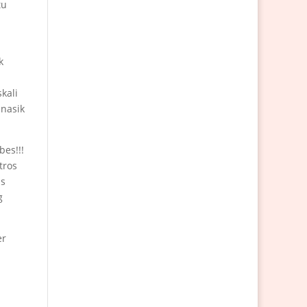
tu
k
kali
 nasik
bes!!!
tros
as
g
er