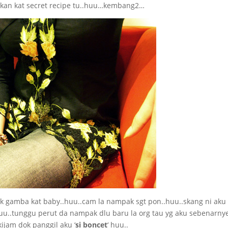
akan kat secret recipe tu..huu…kembang2…
juk gamba kat baby..huu..cam la nampak sgt pon..huu..skang ni aku
uu..tunggu perut da nampak dlu baru la org tau yg aku sebenarny
jam dok panggil aku ‘
si boncet
‘ huu..