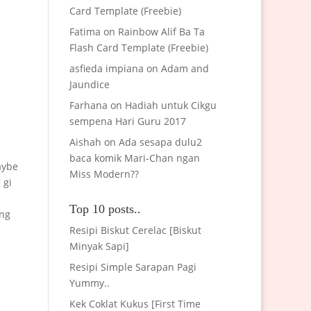
Card Template (Freebie)
Fatima
on
Rainbow Alif Ba Ta
Flash Card Template (Freebie)
asfieda impiana
on
Adam and
Jaundice
Farhana
on
Hadiah untuk Cikgu
sempena Hari Guru 2017
Aishah
on
Ada sesapa dulu2
baca komik Mari-Chan ngan
aybe
Miss Modern??
 gi
Top 10 posts..
ang
Resipi Biskut Cerelac [Biskut
Minyak Sapi]
Resipi Simple Sarapan Pagi
Yummy..
Kek Coklat Kukus [First Time