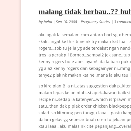
malang tidak berbau..?? h
by
beba
|
Sep 10, 2008
|
Pregnancy Stories
|
3 commen
aku agak la semalam cam antara hari yg x berap
skali…ingat ke this time nk try makan kat luar
rogers…sbb tu je la yg ade terdekat ngan nan
tros la gerak g 1Borneo…sampai2 jek sane..tu
kenny rogers bule abes ayam!! da la baru puku
yg ala2 kenny rogers dan sebagainyer ni..mmg
tanye2 plak nk makan kat ne..mana la aku tau 
so kire plan B la ni..atas suggestion dak p..k
malam lepas ke pe ntah..si apek..kawan baik si
recipe ni..sedap la katenyer…which is ‘prawn 
satu..then dak p plak order chicken blackpeppe
salad..so kitorang pon tunggu laaa….pastu kang 
dalam gelas yg sebesar buah oren tu jek..ampes
xtau laaa…aku malas nk cite pepanjang…overall