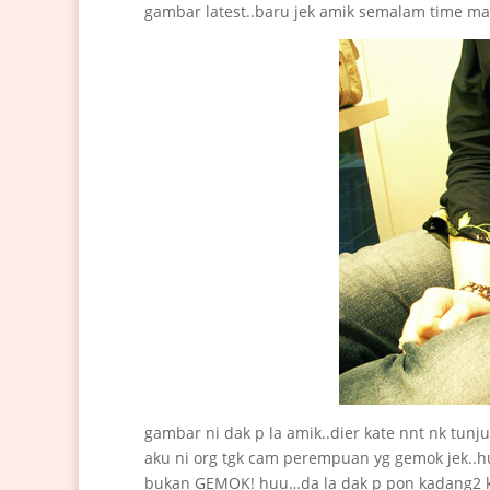
gambar latest..baru jek amik semalam time m
gambar ni dak p la amik..dier kate nnt nk tun
aku ni org tgk cam perempuan yg gemok jek..h
bukan GEMOK! huu…da la dak p pon kadang2 ki