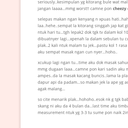
seriously..kesimpulan yg kitorang bule wat ma
jangan laaaa…mmg worst!! camne pon
cheezy 
selepas makan ngan kenyang n xpuas hati..haha
laa..hehe..sempat la kitorang singgah jap kat g
ntuk hari tu…tgh lepak2 dok tgk tv dalam kol 
dibuatnyer lagi…xpenah la dalam sebulan tu cuk
plak..2 kali ntuk malam tu jek…pastu kol 1 rasa
aku sempat masak ngan cun nyer…hoho..
xcukup lagi ngan tu…time aku dok masak sahur (
mmg dugaan laaa…camne pon kari sadin aku men
ampes..da la masak kacang buncis..lama la pla
dapur api da padam…so makan jek la ape yg ad
agak malang…
so cite menarik plak…hohoho..esok nk g tgk b
skang ni aku da 4 bulan da…last time aku timb
measurement ntuk yg 3-3 tu sume pon naik 2