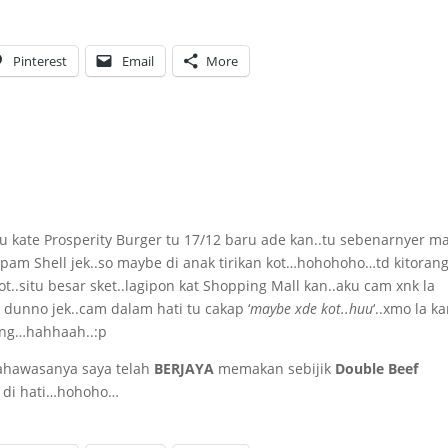
Pinterest
Email
More
u kate Prosperity Burger tu 17/12 baru ade kan..tu sebenarnyer m
 pam Shell jek..so maybe di anak tirikan kot…hohohoho…td kitorang
ot..situ besar sket..lagipon kat Shopping Mall kan..aku cam xnk la
dunno jek..cam dalam hati tu cakap ‘
maybe xde kot..huu
‘..xmo la k
ang…hahhaah..:p
ahawasanya saya telah
BERJAYA
memakan sebijik
Double Beef
di hati…hohoho…