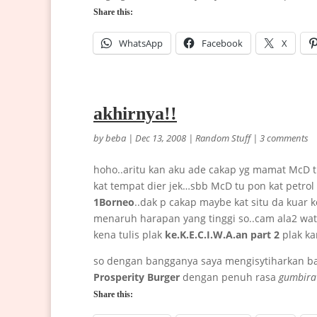
Share this:
WhatsApp
Facebook
X
akhirnya!!
by
beba
|
Dec 13, 2008
|
Random Stuff
|
3 comments
hoho..aritu kan aku ade cakap yg mamat McD t
kat tempat dier jek…sbb McD tu pon kat petrol
1Borneo
..dak p cakap maybe kat situ da kuar k
menaruh harapan yang tinggi so..cam ala2 wat 
kena tulis plak
ke.K.E.C.I.W.A.an part 2
plak k
so dengan bangganya saya mengisytiharkan b
Prosperity Burger
dengan penuh rasa
gumbira
Share this: