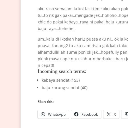
aku rasa semalam la kot last time aku akan pak
tu..tp nk gak pakai..mengade jek..hohoho..hop
xble da pakai kebaya..raya ni pakai baju kurun
baju raya…hehehe..
um..kalu di ikotkan hari2 puasa aku ni.. ok la 
puasa..kadang2 tu aku cam risau gak kalu takut
alhamdullillah sume pon ok jek…hopefully pen
pk nk masak ape ntuk sahur n berbuke…baru je
n cepat!!
Incoming search terms:
kebaya sendat (153)
baju kurung sendat (40)
Share this:
WhatsApp
Facebook
X