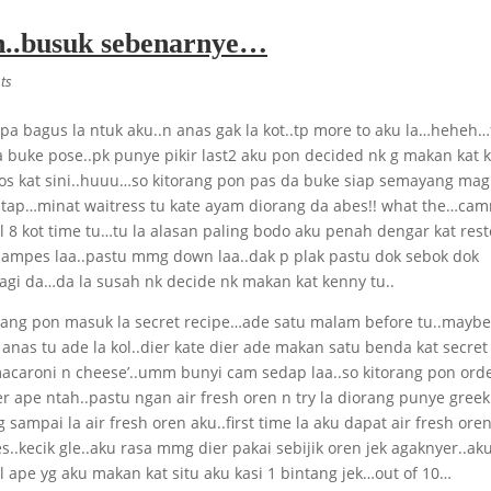
uh..busuk sebenarnye…
ts
a bagus la ntuk aku..n anas gak la kot..tp more to aku la…heheh…f
 la buke pose..pk punye pikir last2 aku pon decided nk g makan kat 
dos kat sini..huuu…so kitorang pon pas da buke siap semayang mag
p tap…minat waitress tu kate ayam diorang da abes!! what the…cam
l 8 kot time tu…tu la alasan paling bodo aku penah dengar kat res
 ampes laa..pastu mmg down laa..dak p plak pastu dok sebok dok
lagi da…da la susah nk decide nk makan kat kenny tu..
itorang pon masuk la secret recipe…ade satu malam before tu..maybe
 anas tu ade la kol..dier kate dier ade makan satu benda kat secret
macaroni n cheese’..umm bunyi cam sedap laa..so kitorang pon orde
r ape ntah..pastu ngan air fresh oren n try la diorang punye greek
sampai la air fresh oren aku..first time la aku dapat air fresh ore
..kecik gle..aku rasa mmg dier pakai sebijik oren jek agaknyer..ak
 ape yg aku makan kat situ aku kasi 1 bintang jek…out of 10…