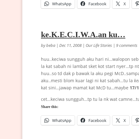
WhatsApp
Facebook
X
ke.K.E.C.I.W.A.an ku…
by
beba
|
Dec 11, 2008
|
Our Life Stories
|
9 comments
huu..keciwa sungguh aku hari ni…walopon sebe
la kat sabah ni lambat sket kot start nyer…tp
huu..so td dak p bawak la aku pegi McD..samp
aku..mesti blom kuar lagi ni kat sabah…tu la
ke
kat sini…jawap mamat kat McD tu…maybe
17/
cet…keciwa sungguh…tp tu la nk wat camne…tun
Share this:
WhatsApp
Facebook
X