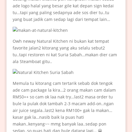
ade logo halal yang besar gile kat depan sign kedai
tu…tapi yang paling sedapnya ade sos dier tu..tu
yang buat jadik cam sedap lagi dari tempat lain…
Owh neway Natural Kitchen ni bukan kat tempat
favorite jalan2 kitorang yang aku selalu sebut2
tu..tapi restoren ni kat Suria Sabah…makan dier cam
ala Steamboat gitu..
Memula tu kitorang cam tertarik sebab dok tengok
ade cam package la kira…2 orang makan cam dalam
RM50++ so cam ok laa nak try…last2 masa order tu
bule la pulak dok tambah 2-3 macam add-on..ngan
air juice segala..last2 kena RM100+ gak la makan…
kasar gak la…nasib baik la puas hati
makan..kenyang~~ mmg banyak laa..sedap pon
sedap..so puas hati dan bule datang lagi… 😀