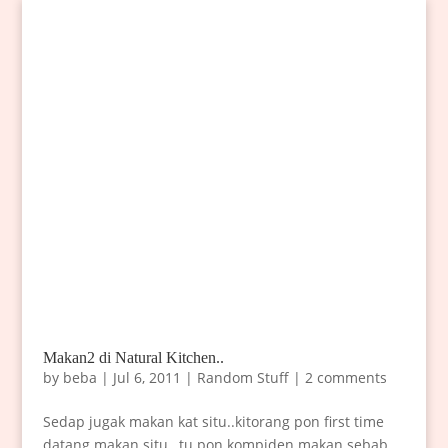
Makan2 di Natural Kitchen..
by
beba
|
Jul 6, 2011
|
Random Stuff
|
2 comments
Sedap jugak makan kat situ..kitorang pon first time
datang makan situ…tu pon kompiden makan sebab