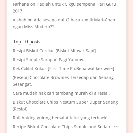
Farhana
on
Hadiah untuk Cikgu sempena Hari Guru
2017
Aishah
on
Ada sesapa dulu2 baca komik Mari-Chan
ngan Miss Modern??
Top 10 posts..
Resipi Biskut Cerelac [Biskut Minyak Sapi]
Resipi Simple Sarapan Pagi Yummy..
Kek Coklat Kukus [First Time Pn.Beba wat kek wei~]
(Resepi) Chocolate Brownies Tersedap dan Senang
Sesangat.
Cara mudah nak cari tambang murah di airasia..
Biskut Chocolate Chips Nestum Super Duper Senang
(Resipi)
Roti hotdog gulung bersalut telur yang terbaek!
Recipe Biskut Chocolate Chips Simple and Sedap.. ~~